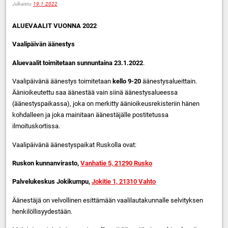
Julkaistu:
19.1.2022
ALUEVAALIT VUONNA 2022
Vaalipäivän äänestys
Aluevaalit toimitetaan sunnuntaina 23.1.2022
.
Vaalipäivänä äänestys toimitetaan
kello 9-20
äänestysalueittain.
Äänioikeutettu saa äänestää vain siinä äänestysalueessa
(äänestyspaikassa), joka on merkitty äänioikeusrekisteriin hänen
kohdalleen ja joka mainitaan äänestäjälle postitetussa
ilmoituskortissa.
Vaalipäivänä äänestyspaikat Ruskolla ovat:
Ruskon kunnanvirasto,
Vanhatie 5, 21290 Rusko
Palvelukeskus Jokikumpu,
Jokitie 1, 21310 Vahto
Äänestäjä on velvollinen esittämään vaalilautakunnalle selvityksen
henkilöllisyydestään.