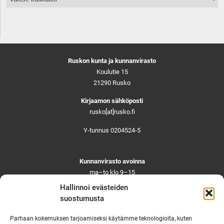
Ruskon kunta ja kunnanvirasto
Koulutie 15
21290 Rusko
Kirjaamon sähköposti
rusko[at]rusko.fi
Y-tunnus 0204524-5
Kunnanvirasto avoinna
ma–to klo 9–15
pe ja aattoina klo 9–14
Hallinnoi evästeiden
Suljettuna ma–pe klo 11–12
suostumusta
Asiointi toistaiseksi vain ajanvarauksella
Parhaan kokemuksen tarjoamiseksi käytämme teknologioita, kuten