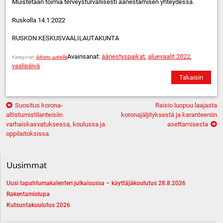
Muistetaan toimia terveysturvallisesti äänestämisen yhteydessä.
Ruskolla 14.1.2022
RUSKON KESKUSVAALILAUTAKUNTA
Avainsanat:
äänestyspaikat
,
aluevaalit 2022
,
Kategoriat:
Arkisto uutisille
vaalipäivä
Takaisin
Artikkelien
Suositus korona-
Raisio luopuu laajasta
selaus
altistumistilanteisiin
koronajäljityksestä ja karanteeniin
varhaiskasvatuksessa, koulussa ja
asettamisesta
oppilaitoksissa
Uusimmat
Uusi tapahtumakalenteri julkaisussa – käyttäjäkoulutus 28.8.2026
Rakentamislupa
Kutsuntakuulutus 2026