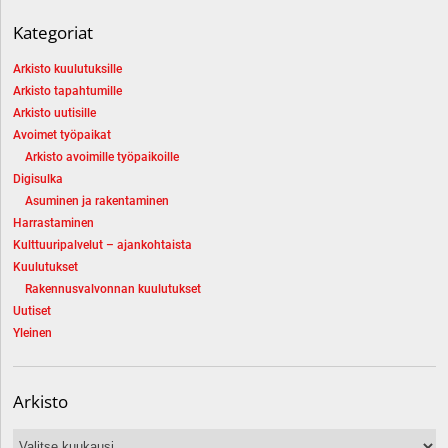
Kategoriat
Arkisto kuulutuksille
Arkisto tapahtumille
Arkisto uutisille
Avoimet työpaikat
Arkisto avoimille työpaikoille
Digisulka
Asuminen ja rakentaminen
Harrastaminen
Kulttuuripalvelut – ajankohtaista
Kuulutukset
Rakennusvalvonnan kuulutukset
Uutiset
Yleinen
Arkisto
Arkisto