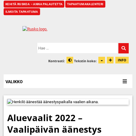
KEHITÄ RUSKOA – ANNA PALAUTETTA
TAPAHTUMAKALENTERI
ILMOITA TAPAHTUMA
Etusivu
Hae:
-
+
Pienennä t
Suurenn
INFO
Kontrasti:
Tekstin koko:
Tiet
Muuta kontrastia
VALIKKO
Aluevaalit 2022 –
Vaalipäivän äänestys