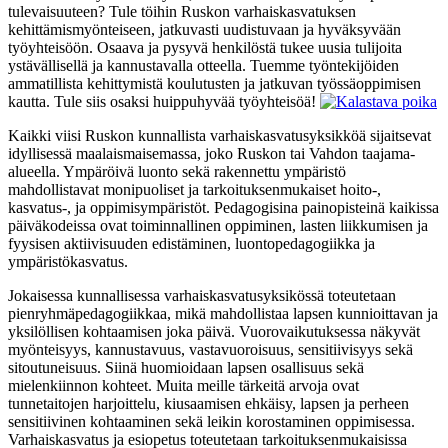
tulevaisuuteen? Tule töihin Ruskon varhaiskasvatuksen
kehittämismyönteiseen, jatkuvasti uudistuvaan ja hyväksyvään
työyhteisöön. Osaava ja pysyvä henkilöstä tukee uusia tulijoita
ystävällisellä ja kannustavalla otteella. Tuemme työntekijöiden
ammatillista kehittymistä koulutusten ja jatkuvan työssäoppimisen
kautta. Tule siis osaksi huippuhyvää työyhteisöä!
Kaikki viisi Ruskon kunnallista varhaiskasvatusyksikköä sijaitsevat
idyllisessä maalaismaisemassa, joko Ruskon tai Vahdon taajama-
alueella. Ympäröivä luonto sekä rakennettu ympäristö
mahdollistavat monipuoliset ja tarkoituksenmukaiset hoito-,
kasvatus-, ja oppimisympäristöt. Pedagogisina painopisteinä kaikissa
päiväkodeissa ovat toiminnallinen oppiminen, lasten liikkumisen ja
fyysisen aktiivisuuden edistäminen, luontopedagogiikka ja
ympäristökasvatus.
Jokaisessa kunnallisessa varhaiskasvatusyksikössä toteutetaan
pienryhmäpedagogiikkaa, mikä mahdollistaa lapsen kunnioittavan ja
yksilöllisen kohtaamisen joka päivä. Vuorovaikutuksessa näkyvät
myönteisyys, kannustavuus, vastavuoroisuus, sensitiivisyys sekä
sitoutuneisuus. Siinä huomioidaan lapsen osallisuus sekä
mielenkiinnon kohteet. Muita meille tärkeitä arvoja ovat
tunnetaitojen harjoittelu, kiusaamisen ehkäisy, lapsen ja perheen
sensitiivinen kohtaaminen sekä leikin korostaminen oppimisessa.
Varhaiskasvatus ja esiopetus toteutetaan tarkoituksenmukaisissa