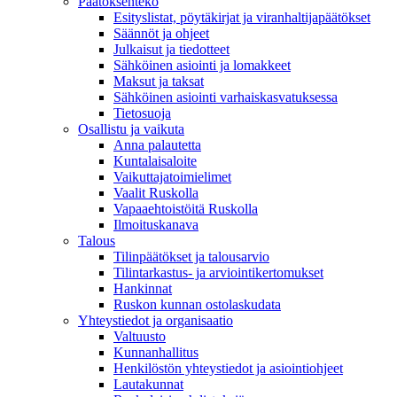
Päätöksenteko
Esityslistat, pöytäkirjat ja viranhaltijapäätökset
Säännöt ja ohjeet
Julkaisut ja tiedotteet
Sähköinen asiointi ja lomakkeet
Maksut ja taksat
Sähköinen asiointi varhaiskasvatuksessa
Tietosuoja
Osallistu ja vaikuta
Anna palautetta
Kuntalaisaloite
Vaikuttajatoimielimet
Vaalit Ruskolla
Vapaaehtoistöitä Ruskolla
Ilmoituskanava
Talous
Tilinpäätökset ja talousarvio
Tilintarkastus- ja arviointikertomukset
Hankinnat
Ruskon kunnan ostolaskudata
Yhteystiedot ja organisaatio
Valtuusto
Kunnanhallitus
Henkilöstön yhteystiedot ja asiointiohjeet
Lautakunnat