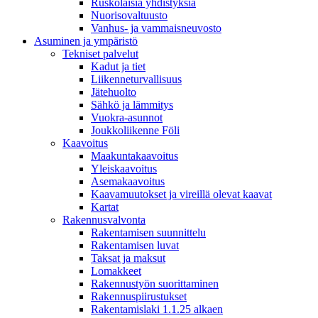
Ruskolaisia yhdistyksiä
Nuorisovaltuusto
Vanhus- ja vammaisneuvosto
Asuminen ja ympäristö
Tekniset palvelut
Kadut ja tiet
Liikenneturvallisuus
Jätehuolto
Sähkö ja lämmitys
Vuokra-asunnot
Joukkoliikenne Föli
Kaavoitus
Maakuntakaavoitus
Yleiskaavoitus
Asemakaavoitus
Kaavamuutokset ja vireillä olevat kaavat
Kartat
Rakennusvalvonta
Rakentamisen suunnittelu
Rakentamisen luvat
Taksat ja maksut
Lomakkeet
Rakennustyön suorittaminen
Rakennuspiirustukset
Rakentamislaki 1.1.25 alkaen