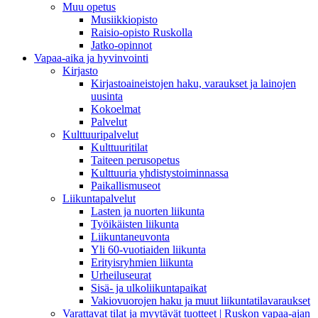
Muu opetus
Musiikkiopisto
Raisio-opisto Ruskolla
Jatko-opinnot
Vapaa-aika ja hyvinvointi
Kirjasto
Kirjastoaineistojen haku, varaukset ja lainojen
uusinta
Kokoelmat
Palvelut
Kulttuuripalvelut
Kulttuuritilat
Taiteen perusopetus
Kulttuuria yhdistystoiminnassa
Paikallismuseot
Liikuntapalvelut
Lasten ja nuorten liikunta
Työikäisten liikunta
Liikuntaneuvonta
Yli 60-vuotiaiden liikunta
Erityisryhmien liikunta
Urheiluseurat
Sisä- ja ulkoliikuntapaikat
Vakiovuorojen haku ja muut liikuntatilavaraukset
Varattavat tilat ja myytävät tuotteet | Ruskon vapaa-ajan