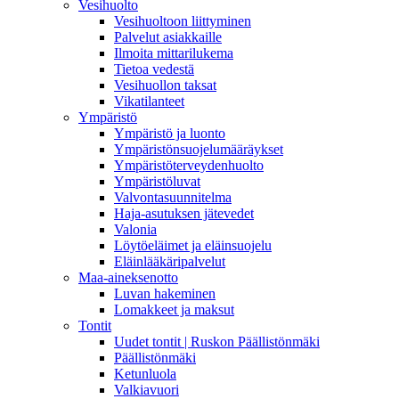
Vesihuolto
Vesihuoltoon liittyminen
Palvelut asiakkaille
Ilmoita mittarilukema
Tietoa vedestä
Vesihuollon taksat
Vikatilanteet
Ympäristö
Ympäristö ja luonto
Ympäristönsuojelumääräykset
Ympäristöterveydenhuolto
Ympäristöluvat
Valvontasuunnitelma
Haja-asutuksen jätevedet
Valonia
Löytöeläimet ja eläinsuojelu
Eläinlääkäripalvelut
Maa-aineksenotto
Luvan hakeminen
Lomakkeet ja maksut
Tontit
Uudet tontit | Ruskon Päällistönmäki
Päällistönmäki
Ketunluola
Valkiavuori