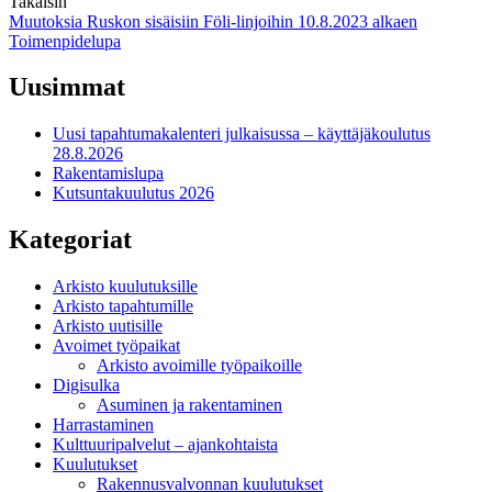
Takaisin
Artikkelien
Muutoksia Ruskon sisäisiin Föli-linjoihin 10.8.2023 alkaen
Toimenpidelupa
selaus
Uusimmat
Uusi tapahtumakalenteri julkaisussa – käyttäjäkoulutus
28.8.2026
Rakentamislupa
Kutsuntakuulutus 2026
Kategoriat
Arkisto kuulutuksille
Arkisto tapahtumille
Arkisto uutisille
Avoimet työpaikat
Arkisto avoimille työpaikoille
Digisulka
Asuminen ja rakentaminen
Harrastaminen
Kulttuuripalvelut – ajankohtaista
Kuulutukset
Rakennusvalvonnan kuulutukset