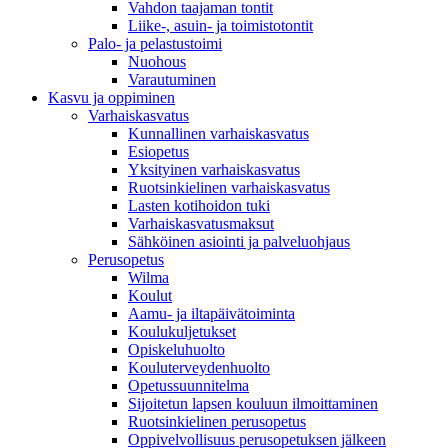
Vahdon taajaman tontit
Liike-, asuin- ja toimistotontit
Palo- ja pelastustoimi
Nuohous
Varautuminen
Kasvu ja oppiminen
Varhaiskasvatus
Kunnallinen varhaiskasvatus
Esiopetus
Yksityinen varhaiskasvatus
Ruotsinkielinen varhaiskasvatus
Lasten kotihoidon tuki
Varhaiskasvatusmaksut
Sähköinen asiointi ja palveluohjaus
Perusopetus
Wilma
Koulut
Aamu- ja iltapäivätoiminta
Koulukuljetukset
Opiskeluhuolto
Kouluterveydenhuolto
Opetussuunnitelma
Sijoitetun lapsen kouluun ilmoittaminen
Ruotsinkielinen perusopetus
Oppivelvollisuus perusopetuksen jälkeen