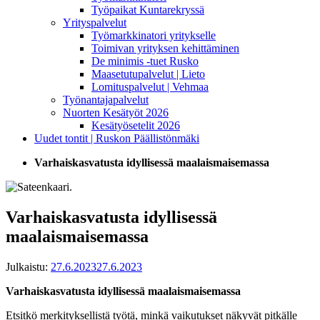
Työpaikat Kuntarekryssä
Yrityspalvelut
Työmarkkinatori yritykselle
Toimivan yrityksen kehittäminen
De minimis -tuet Rusko
Maasetutupalvelut | Lieto
Lomituspalvelut | Vehmaa
Työnantajapalvelut
Nuorten Kesätyöt 2026
Kesätyösetelit 2026
Uudet tontit | Ruskon Päällistönmäki
Varhaiskasvatusta idyllisessä maalaismaisemassa
Varhaiskasvatusta idyllisessä
maalaismaisemassa
Julkaistu:
27.6.2023
27.6.2023
Varhaiskasvatusta idyllisessä maalaismaisemassa
Etsitkö merkityksellistä työtä, minkä vaikutukset näkyvät pitkälle