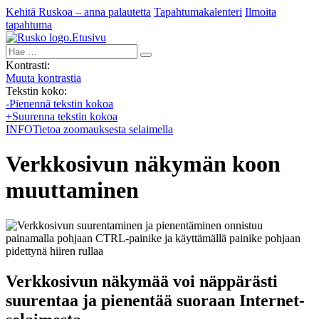
Kehitä Ruskoa – anna palautetta
Tapahtumakalenteri
Ilmoita
tapahtuma
Etusivu
Hae:
Kontrasti:
Muuta kontrastia
Tekstin koko:
-
Pienennä tekstin kokoa
+
Suurenna tekstin kokoa
INFO
Tietoa zoomauksesta selaimella
Verkkosivun näkymän koon
muuttaminen
Verkkosivun näkymää voi näppärästi
suurentaa ja pienentää suoraan Internet-