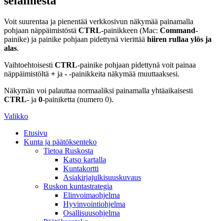
selaimesta
Voit suurentaa ja pienentää verkkosivun näkymää painamalla
pohjaan näppäimistöstä
CTRL
-painikkeen (Mac:
Command
-
painike) ja painike pohjaan pidettynä vierittää
hiiren rullaa ylös ja
alas
.
Vaihtoehtoisesti
CTRL
-painike pohjaan pidettynä voit painaa
näppäimistöltä
+
ja
-
-painikkeita näkymää muuttaaksesi.
Näkymän voi palauttaa normaaliksi painamalla yhtäaikaisesti
CTRL
- ja
0
-painiketta (numero 0).
Valikko
Etusivu
Kunta ja päätöksenteko
Tietoa Ruskosta
Katso kartalla
Kuntakortti
Asiakirjajulkisuuskuvaus
Ruskon kuntastrategia
Elinvoimaohjelma
Hyvinvointiohjelma
Osallisuusohjelma