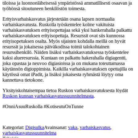
tiloissa ja luonnonläheisessä ympäristössä ammatillisesti osaavan ja
työhönsä sitoutuneen henkilöstön toimesta.
Erityisvarhaiskasvatus järjestetään osana lapsen normaalia
varhaiskasvatusta. Ruskolla työskentelee kolme vakituista
varhaiskasvatuksen erityisopettajaa sekä yksi hankerahalla palkattu
varhaiskasvatuksen erityisopettaja. Resurssit ovat siis kunnossa
erityisopetuksen osalta. Myös sijaisten kohdalla meillä on hyvät
resurssit ja jokaisessa päiväkodissa toimii talokohtainen
resurssihenkilö. Näiden lisäksi varhaiskasvatuksessa työskentelee
kaksi alueresurssia. Kuntaan on palkattu hakerahalla digiagentti,
joka opastaa ja neuvoo digiasioissa ja on mukana toteuttamassa
käytännön digioppimista. Kaikilla varhaiskasvatuksen opettajilla on
käytössä omat iPadit, ja lisäksi jokaisesta ryhmästä löytyy oma
kannettava tietokone.
Yksityiskohtaisempaa tietoa Ruskon varhaiskasvatuksesta löydät
Ruskon kunnan varhaiskasvatussuunnitelmasta
.
#OnniAsuuRuskolla #KotiseutuOnTunne
Kategoriat:
Digisulka
Avainsanat:
vaka
,
varhaiskasvatus
,
varhaiskasvatussuunnitelma