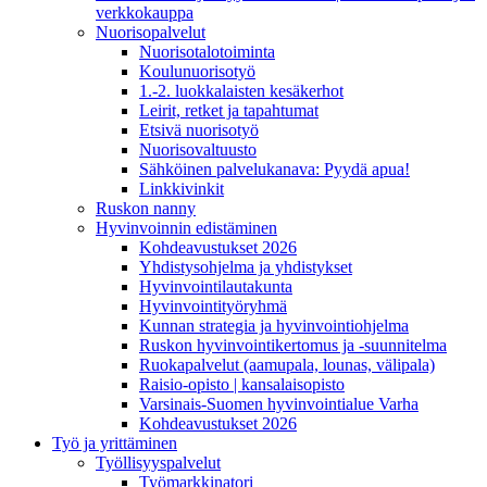
verkkokauppa
Nuorisopalvelut
Nuorisotalotoiminta
Koulunuorisotyö
1.-2. luokkalaisten kesäkerhot
Leirit, retket ja tapahtumat
Etsivä nuorisotyö
Nuorisovaltuusto
Sähköinen palvelukanava: Pyydä apua!
Linkkivinkit
Ruskon nanny
Hyvinvoinnin edistäminen
Kohdeavustukset 2026
Yhdistysohjelma ja yhdistykset
Hyvinvointilautakunta
Hyvinvointityöryhmä
Kunnan strategia ja hyvinvointiohjelma
Ruskon hyvinvointikertomus ja -suunnitelma
Ruokapalvelut (aamupala, lounas, välipala)
Raisio-opisto | kansalaisopisto
Varsinais-Suomen hyvinvointialue Varha
Kohdeavustukset 2026
Työ ja yrittäminen
Työllisyyspalvelut
Työmarkkinatori