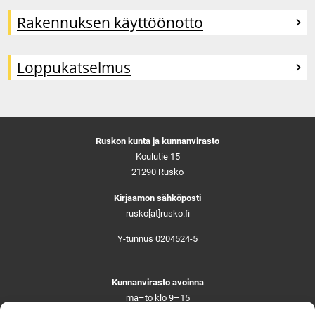
Rakennuksen käyttöönotto
Loppukatselmus
Ruskon kunta ja kunnanvirasto
Koulutie 15
21290 Rusko
Kirjaamon sähköposti
rusko[at]rusko.fi
Y-tunnus 0204524-5
Kunnanvirasto avoinna
ma–to klo 9–15
pe ja aattoina klo 9–14