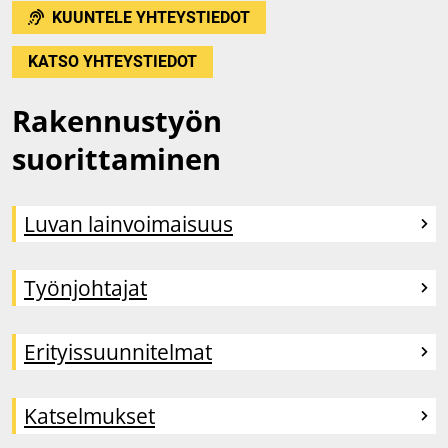
KUUNTELE YHTEYSTIEDOT
KATSO YHTEYSTIEDOT
Rakennustyön
suorittaminen
Luvan lainvoimaisuus
Työnjohtajat
Erityissuunnitelmat
Katselmukset