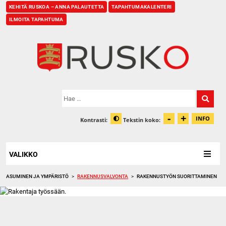
KEHITÄ RUSKOA – ANNA PALAUTETTA
TAPAHTUMAKALENTERI
ILMOITA TAPAHTUMA
Etusivu
Hae:
-
+
Pienennä t
Suurenn
INFO
Kontrasti:
Tekstin koko:
Tiet
Muuta kontrastia
VALIKKO
ASUMINEN JA YMPÄRISTÖ
>
RAKENNUSVALVONTA
>
RAKENNUSTYÖN SUORITTAMINEN