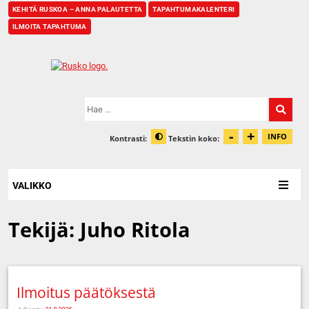
KEHITÄ RUSKOA – ANNA PALAUTETTA
TAPAHTUMAKALENTERI
ILMOITA TAPAHTUMA
Etusivu
Hae:
-
+
Pienennä t
Suurenn
INFO
Kontrasti:
Tekstin koko:
Tiet
Muuta kontrastia
VALIKKO
Tekijä:
Juho Ritola
Ilmoitus päätöksestä