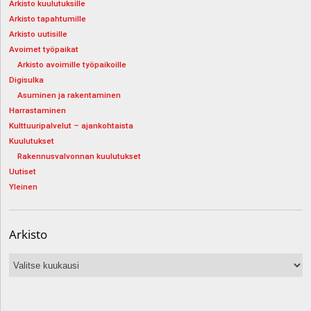
Arkisto kuulutuksille
Arkisto tapahtumille
Arkisto uutisille
Avoimet työpaikat
Arkisto avoimille työpaikoille
Digisulka
Asuminen ja rakentaminen
Harrastaminen
Kulttuuripalvelut – ajankohtaista
Kuulutukset
Rakennusvalvonnan kuulutukset
Uutiset
Yleinen
Arkisto
Arkisto