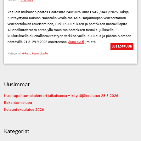
Julkaistu:
21.8.2025
Vesilain mukainen päätös Päätösnro 240/2025 Dnro ESAVI/3403/2025 Hakija
Kuntayhtymä Raision-Naantalin vesilaitos Asia Härjänruopan vedenottamon
vedenottoluvan rauettaminen, Turku Kuulutuksen ja päätöksen nähtävilläpito
Aluehallintovirasto antaa yllä mainitun päätöksen tiedoksi julkisella
kuulutuksella aluehallintovirastojen verkkosivuilla. Kuulutus ja päätös pidetään
nähtävillä 21.8.-29.9.2025 osoitteessa
ylupa.avi.fi
, mistä…
LUE LOPPUUN
Kategoriat:
Arkisto kuulutuksille
Uusimmat
Uusi tapahtumakalenteri julkaisussa – käyttäjäkoulutus 28.8.2026
Rakentamislupa
Kutsuntakuulutus 2026
Kategoriat