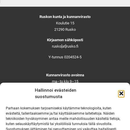
Ruskon kunta ja kunnanvirasto
Koulutie 15
21290 Rusko
Kirjaamon sähköposti
rusko[at]rusko.fi
Y-tunnus 0204524-5
Kunnanvirasto avoinna
ma–to klo 9–15
pe ja aattoina klo 9–14
Hallinnoi evästeiden
Suljettuna ma–pe klo 11–12
suostumusta
Asiointi toistaiseksi vain ajanvarauksella
Parhaan kokemuksen tarjoamiseksi käytämme teknologioita, kuten
evästeitä, tallentaaksemme ja/tai käyttääksemme laitetietoja. Näiden
tekniikoiden hyväksyminen antaa meille mahdollisuuden käsitellä tietoja,
Ruskon yhteystiedot
kuten selauskäyttäytymistä tai yksilöllisiä tunnuksia tällä sivustolla.
Suostumuksen jättäminen tai peruuttaminen voi vaikuttaa haitallisesti