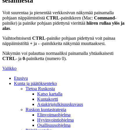
selaimesta
Voit suurentaa ja pienentää verkkosivun näkymää painamalla
pohjaan näppäimistöstä
CTRL
-painikkeen (Mac:
Command
-
painike) ja painike pohjaan pidettynä vierittää
hiiren rullaa ylös ja
alas
.
Vaihtoehtoisesti
CTRL
-painike pohjaan pidettynä voit painaa
näppäimistöltä
+
ja
-
-painikkeita näkymää muuttaaksesi.
Näkymän voi palauttaa normaaliksi painamalla yhtäaikaisesti
CTRL
- ja
0
-painiketta (numero 0).
Valikko
Etusivu
Kunta ja päätöksenteko
Tietoa Ruskosta
Katso kartalla
Kuntakortti
Asiakirjajulkisuuskuvaus
Ruskon kuntastrategia
Elinvoimaohjelma
Hyvinvointiohjelma
Osallisuusohjelma