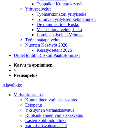
Työpaikat Kuntarekryssä
Yrityspalvelut
Työmarkkinatori yritykselle
Toimivan yrityksen kehittäminen
De minimis -tuet Rusko
Maasetutupalvelut | Lieto
Lomituspalvelut | Vehmaa
Työnantajapalvelut
Nuorten Kesätyöt 2026
Kesätyösetelit 2026
Uudet tontit | Ruskon Päällistönmäki
Kasvu ja oppiminen
>
Perusopetus
Alavalikko
Varhaiskasvatus
Kunnallinen varhaiskasvatus
Esiopetus
Yksityinen varhaiskasvatus
Ruotsinkielinen varhaiskasvatus
Lasten kotihoidon tuki
Varhaiskasvatusmaksut