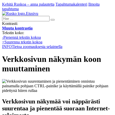
Kehitä Ruskoa – anna palautetta
Tapahtumakalenteri
Ilmoita
tapahtuma
Etusivu
Hae:
Kontrasti:
Muuta kontrastia
Tekstin koko:
-
Pienennä tekstin kokoa
+
Suurenna tekstin kokoa
INFO
Tietoa zoomauksesta selaimella
Verkkosivun näkymän koon
muuttaminen
Verkkosivun näkymää voi näppärästi
suurentaa ja pienentää suoraan Internet-