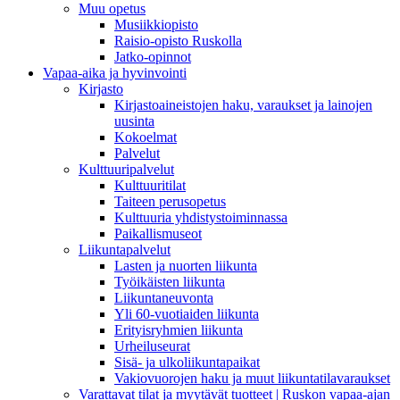
Muu opetus
Musiikkiopisto
Raisio-opisto Ruskolla
Jatko-opinnot
Vapaa-aika ja hyvinvointi
Kirjasto
Kirjastoaineistojen haku, varaukset ja lainojen
uusinta
Kokoelmat
Palvelut
Kulttuuripalvelut
Kulttuuritilat
Taiteen perusopetus
Kulttuuria yhdistystoiminnassa
Paikallismuseot
Liikuntapalvelut
Lasten ja nuorten liikunta
Työikäisten liikunta
Liikuntaneuvonta
Yli 60-vuotiaiden liikunta
Erityisryhmien liikunta
Urheiluseurat
Sisä- ja ulkoliikuntapaikat
Vakiovuorojen haku ja muut liikuntatilavaraukset
Varattavat tilat ja myytävät tuotteet | Ruskon vapaa-ajan