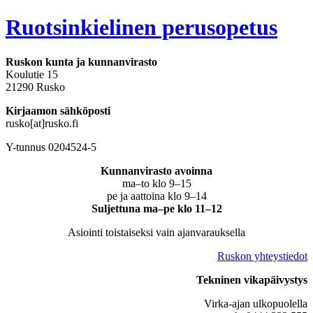
Ruotsinkielinen perusopetus
Ruskon kunta ja kunnanvirasto
Koulutie 15
21290 Rusko
Kirjaamon sähköposti
rusko[at]rusko.fi
Y-tunnus 0204524-5
Kunnanvirasto avoinna
ma–to klo 9–15
pe ja aattoina klo 9–14
Suljettuna ma–pe klo 11–12
Asiointi toistaiseksi vain ajanvarauksella
Ruskon yhteystiedot
Tekninen vikapäivystys
Virka-ajan ulkopuolella