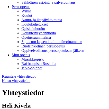
Sähköinen asiointi ja palveluohjaus
Perusopetus
Wilma
Koulut
Aamu- ja iltapäivätoiminta
Koulukuljetukset
Opiskeluhuolto
Kouluterveydenhuolto
Opetussuunnitelma
Sijoitetun lapsen kouluun ilmoittaminen
Ruotsinkielinen perusopetus
Oppivelvollisuus perusopetuksen jälkeen
Muu opetus
Musiikkiopisto
Raisio-opisto Ruskolla
Jatko-opinnot
Kuuntele yhteystiedot
Katso yhteystiedot
Yhteystiedot
Heli Kivelä