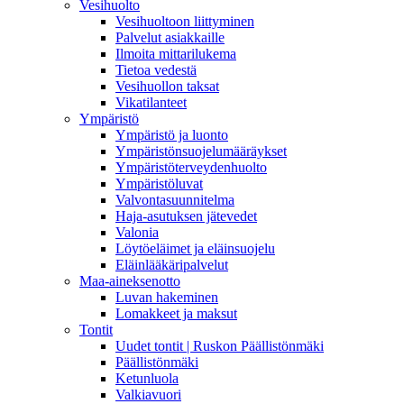
Vesihuolto
Vesihuoltoon liittyminen
Palvelut asiakkaille
Ilmoita mittarilukema
Tietoa vedestä
Vesihuollon taksat
Vikatilanteet
Ympäristö
Ympäristö ja luonto
Ympäristönsuojelumääräykset
Ympäristöterveydenhuolto
Ympäristöluvat
Valvontasuunnitelma
Haja-asutuksen jätevedet
Valonia
Löytöeläimet ja eläinsuojelu
Eläinlääkäripalvelut
Maa-aineksenotto
Luvan hakeminen
Lomakkeet ja maksut
Tontit
Uudet tontit | Ruskon Päällistönmäki
Päällistönmäki
Ketunluola
Valkiavuori