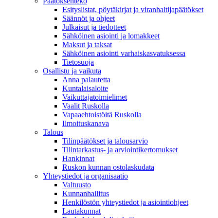
Päätöksenteko
Esityslistat, pöytäkirjat ja viranhaltijapäätökset
Säännöt ja ohjeet
Julkaisut ja tiedotteet
Sähköinen asiointi ja lomakkeet
Maksut ja taksat
Sähköinen asiointi varhaiskasvatuksessa
Tietosuoja
Osallistu ja vaikuta
Anna palautetta
Kuntalaisaloite
Vaikuttajatoimielimet
Vaalit Ruskolla
Vapaaehtoistöitä Ruskolla
Ilmoituskanava
Talous
Tilinpäätökset ja talousarvio
Tilintarkastus- ja arviointikertomukset
Hankinnat
Ruskon kunnan ostolaskudata
Yhteystiedot ja organisaatio
Valtuusto
Kunnanhallitus
Henkilöstön yhteystiedot ja asiointiohjeet
Lautakunnat