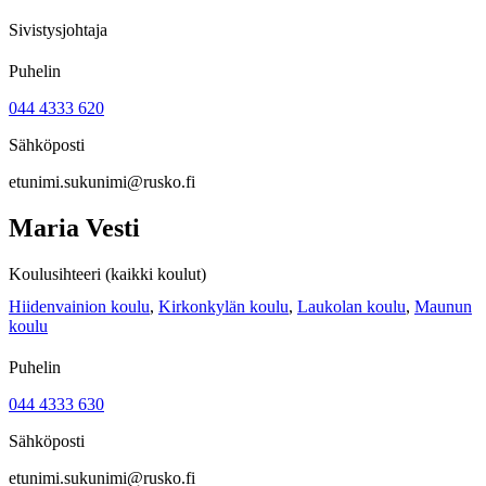
Sivistysjohtaja
Puhelin
044 4333 620
Sähköposti
etunimi.sukunimi@rusko.fi
Maria Vesti
Koulusihteeri (kaikki koulut)
Hiidenvainion koulu
,
Kirkonkylän koulu
,
Laukolan koulu
,
Maunun
koulu
Puhelin
044 4333 630
Sähköposti
etunimi.sukunimi@rusko.fi