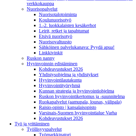
verkkokauppa
Nuorisopalvelut
Nuorisotalotoiminta
Koulunuorisotyö
1.-2. luokkalaisten kesäkerhot
Leirit, retket ja tapahtumat
Etsivä nuorisotyö
Nuorisovaltuusto
Sähköinen palvelukanava: Pyydä apua!
Linkkivinkit
Ruskon nanny
Hyvinvoinnin edistäminen
Kohdeavustukset 2026
Yhdistysohjelma ja yhdistykset
Hyvinvointilautakunta
Hyvinvointityöryhmä
Kunnan strategia ja hyvinvointiohjelma
Ruskon hyvinvointikertomus ja -suunnitelma
Ruokapalvelut (aamupala, lounas, välipala)
Raisio-opisto | kansalaisopisto
Varsinais-Suomen hyvinvointialue Varha
Kohdeavustukset 2026
Työ ja yrittäminen
Työllisyyspalvelut
Työmarkkinatori