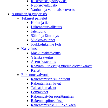
Ruskolaisia yhdistyksiä
Nuorisovaltuusto
Vanhus- ja vammaisneuvosto
Asuminen ja ympäristö
Tekniset palvelut
Kadut ja tiet
Liikenneturvallisuus
Jätehuolto
Sähkö ja lämmitys
Vuokra-asunnot
Joukkoliikenne Föli
Kaavoitus
Maakuntakaavoitus
Yleiskaavoitus
Asemakaavoitus
Kaavamuutokset ja vireillä olevat kaavat
Kartat
Rakennusvalvonta
Rakentamisen suunnittelu
Rakentamisen luvat
Taksat ja maksut
Lomakkeet
Rakennustyön suorittaminen
Rakennuspiirustukset
Rakentamislaki 1.1.25 alkaen