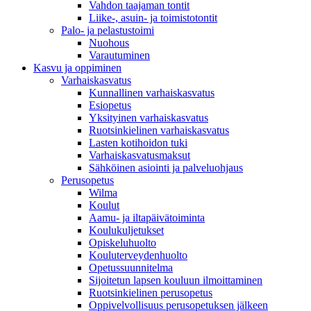
Vahdon taajaman tontit
Liike-, asuin- ja toimistotontit
Palo- ja pelastustoimi
Nuohous
Varautuminen
Kasvu ja oppiminen
Varhaiskasvatus
Kunnallinen varhaiskasvatus
Esiopetus
Yksityinen varhaiskasvatus
Ruotsinkielinen varhaiskasvatus
Lasten kotihoidon tuki
Varhaiskasvatusmaksut
Sähköinen asiointi ja palveluohjaus
Perusopetus
Wilma
Koulut
Aamu- ja iltapäivätoiminta
Koulukuljetukset
Opiskeluhuolto
Kouluterveydenhuolto
Opetussuunnitelma
Sijoitetun lapsen kouluun ilmoittaminen
Ruotsinkielinen perusopetus
Oppivelvollisuus perusopetuksen jälkeen