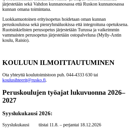
järjestetään sekä Vahdon kunnanosassa että Ruskon kunnanosassa
kunnan omana toimintana.
Luokkamuotoinen erityisopetus hoidetaan oman kunnan
peruskouluissa sekä pienryhmäluokissa että integroituna opetuksena.
Ruotsinkielisten perusopetus järjestetään Turussa ja vaikeimmin
vammaisten perusopetus järjestetään ostopalveluna (Mylly-Antin
koulu, Raisio).
KOULUUN ILMOITTAUTUMINEN
Ota yhteyttä koulutoimistoon puh. 044-4333 630 tai
koulusihteerit@rusko.fi
.
Peruskoulujen työajat lukuvuonna 2026–
2027
Syyslukukausi 2026:
Syyslukukausi tiistai 11.8. – perjantai 18.12.2026