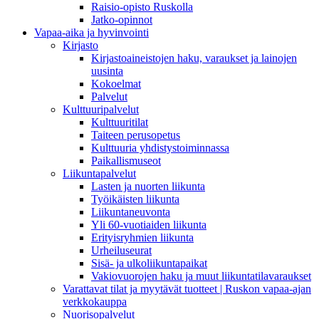
Raisio-opisto Ruskolla
Jatko-opinnot
Vapaa-aika ja hyvinvointi
Kirjasto
Kirjastoaineistojen haku, varaukset ja lainojen
uusinta
Kokoelmat
Palvelut
Kulttuuripalvelut
Kulttuuritilat
Taiteen perusopetus
Kulttuuria yhdistystoiminnassa
Paikallismuseot
Liikuntapalvelut
Lasten ja nuorten liikunta
Työikäisten liikunta
Liikuntaneuvonta
Yli 60-vuotiaiden liikunta
Erityisryhmien liikunta
Urheiluseurat
Sisä- ja ulkoliikuntapaikat
Vakiovuorojen haku ja muut liikuntatilavaraukset
Varattavat tilat ja myytävät tuotteet | Ruskon vapaa-ajan
verkkokauppa
Nuorisopalvelut