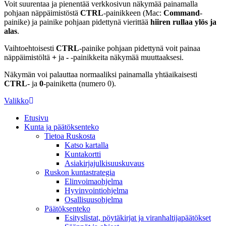
Voit suurentaa ja pienentää verkkosivun näkymää painamalla
pohjaan näppäimistöstä
CTRL
-painikkeen (Mac:
Command
-
painike) ja painike pohjaan pidettynä vierittää
hiiren rullaa ylös ja
alas
.
Vaihtoehtoisesti
CTRL
-painike pohjaan pidettynä voit painaa
näppäimistöltä
+
ja
-
-painikkeita näkymää muuttaaksesi.
Näkymän voi palauttaa normaaliksi painamalla yhtäaikaisesti
CTRL
- ja
0
-painiketta (numero 0).
Valikko
Etusivu
Kunta ja päätöksenteko
Tietoa Ruskosta
Katso kartalla
Kuntakortti
Asiakirjajulkisuuskuvaus
Ruskon kuntastrategia
Elinvoimaohjelma
Hyvinvointiohjelma
Osallisuusohjelma
Päätöksenteko
Esityslistat, pöytäkirjat ja viranhaltijapäätökset