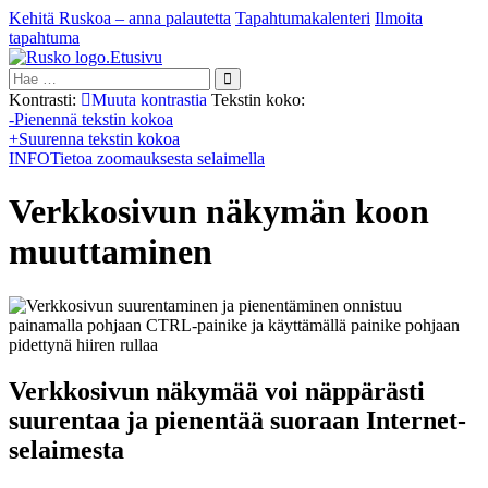
Kehitä Ruskoa – anna palautetta
Tapahtumakalenteri
Ilmoita
tapahtuma
Etusivu
Hae:
Kontrasti:
Muuta kontrastia
Tekstin koko:
-
Pienennä tekstin kokoa
+
Suurenna tekstin kokoa
INFO
Tietoa zoomauksesta selaimella
Verkkosivun näkymän koon
muuttaminen
Verkkosivun näkymää voi näppärästi
suurentaa ja pienentää suoraan Internet-
selaimesta