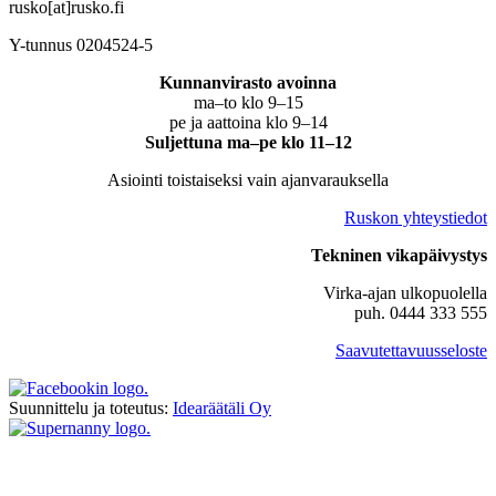
rusko[at]rusko.fi
Y-tunnus 0204524-5
Kunnanvirasto avoinna
ma–to klo 9–15
pe ja aattoina klo 9–14
Suljettuna ma–pe klo 11–12
Asiointi toistaiseksi vain ajanvarauksella
Ruskon yhteystiedot
Tekninen vikapäivystys
Virka-ajan ulkopuolella
puh. 0444 333 555
Saavutettavuusseloste
Suunnittelu ja toteutus:
Idearäätäli Oy