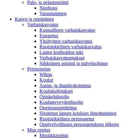
Palo- ja pelastustoimi
Nuohous
Varautuminen
Kasvu ja oppiminen
Varhaiskasvatus
Kunnallinen varhaiskasvatus
Esiopetus
Yksityinen varhaiskasvatus
Ruotsinkielinen varhaiskasvatus
Lasten kotihoidon tuki
Varhaiskasvatusmaksut
Sähköinen asiointi ja palveluohjaus
Perusopetus
Wilma
Koulut
Aamu- ja iltapäivätoiminta
Koulukuljetukset
Opiskeluhuolto
Kouluterveydenhuolto
Opetussuunnitelma
Sijoitetun lapsen kouluun ilmoittaminen
Ruotsinkielinen perusopetus
Oppivelvollisuus perusopetuksen jälkeen
Muu opetus
Musiikkiopisto