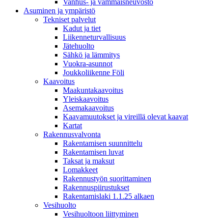
Vanhus- ja vammaisneuvosto
Asuminen ja ympäristö
Tekniset palvelut
Kadut ja tiet
Liikenneturvallisuus
Jätehuolto
Sähkö ja lämmitys
Vuokra-asunnot
Joukkoliikenne Föli
Kaavoitus
Maakuntakaavoitus
Yleiskaavoitus
Asemakaavoitus
Kaavamuutokset ja vireillä olevat kaavat
Kartat
Rakennusvalvonta
Rakentamisen suunnittelu
Rakentamisen luvat
Taksat ja maksut
Lomakkeet
Rakennustyön suorittaminen
Rakennuspiirustukset
Rakentamislaki 1.1.25 alkaen
Vesihuolto
Vesihuoltoon liittyminen