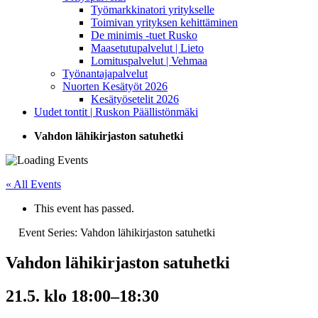
Työmarkkinatori yritykselle
Toimivan yrityksen kehittäminen
De minimis -tuet Rusko
Maasetutupalvelut | Lieto
Lomituspalvelut | Vehmaa
Työnantajapalvelut
Nuorten Kesätyöt 2026
Kesätyösetelit 2026
Uudet tontit | Ruskon Päällistönmäki
Vahdon lähikirjaston satuhetki
« All Events
This event has passed.
Event Series:
Vahdon lähikirjaston satuhetki
Vahdon lähikirjaston satuhetki
21.5. klo 18:00
–
18:30