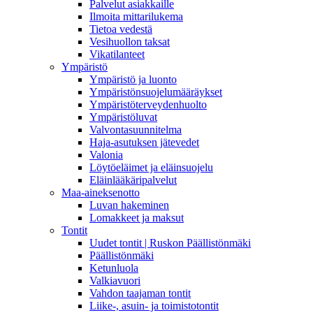
Palvelut asiakkaille
Ilmoita mittarilukema
Tietoa vedestä
Vesihuollon taksat
Vikatilanteet
Ympäristö
Ympäristö ja luonto
Ympäristönsuojelumääräykset
Ympäristöterveydenhuolto
Ympäristöluvat
Valvontasuunnitelma
Haja-asutuksen jätevedet
Valonia
Löytöeläimet ja eläinsuojelu
Eläinlääkäripalvelut
Maa-aineksenotto
Luvan hakeminen
Lomakkeet ja maksut
Tontit
Uudet tontit | Ruskon Päällistönmäki
Päällistönmäki
Ketunluola
Valkiavuori
Vahdon taajaman tontit
Liike-, asuin- ja toimistotontit