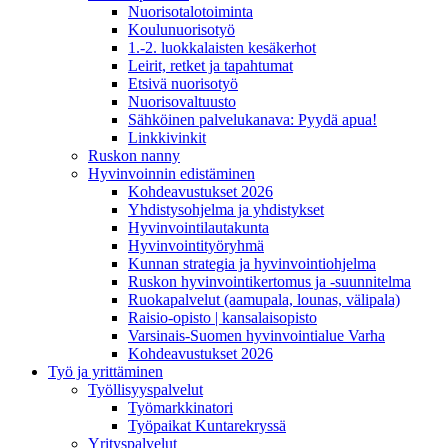
Nuorisotalotoiminta
Koulunuorisotyö
1.-2. luokkalaisten kesäkerhot
Leirit, retket ja tapahtumat
Etsivä nuorisotyö
Nuorisovaltuusto
Sähköinen palvelukanava: Pyydä apua!
Linkkivinkit
Ruskon nanny
Hyvinvoinnin edistäminen
Kohdeavustukset 2026
Yhdistysohjelma ja yhdistykset
Hyvinvointilautakunta
Hyvinvointityöryhmä
Kunnan strategia ja hyvinvointiohjelma
Ruskon hyvinvointikertomus ja -suunnitelma
Ruokapalvelut (aamupala, lounas, välipala)
Raisio-opisto | kansalaisopisto
Varsinais-Suomen hyvinvointialue Varha
Kohdeavustukset 2026
Työ ja yrittäminen
Työllisyyspalvelut
Työmarkkinatori
Työpaikat Kuntarekryssä
Yrityspalvelut