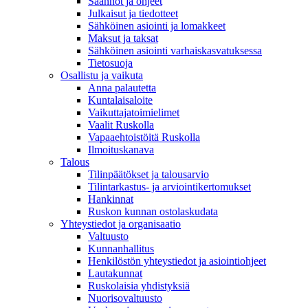
Säännöt ja ohjeet
Julkaisut ja tiedotteet
Sähköinen asiointi ja lomakkeet
Maksut ja taksat
Sähköinen asiointi varhaiskasvatuksessa
Tietosuoja
Osallistu ja vaikuta
Anna palautetta
Kuntalaisaloite
Vaikuttajatoimielimet
Vaalit Ruskolla
Vapaaehtoistöitä Ruskolla
Ilmoituskanava
Talous
Tilinpäätökset ja talousarvio
Tilintarkastus- ja arviointikertomukset
Hankinnat
Ruskon kunnan ostolaskudata
Yhteystiedot ja organisaatio
Valtuusto
Kunnanhallitus
Henkilöstön yhteystiedot ja asiointiohjeet
Lautakunnat
Ruskolaisia yhdistyksiä
Nuorisovaltuusto