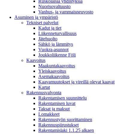
Ruskolaisia yhdistyksiä
Nuorisovaltuusto
Vanhus- ja vammaisneuvosto
Asuminen ja ympäristö
Tekniset palvelut
Kadut ja tiet
Liikenneturvallisuus
Jätehuolto
Sähkö ja lämmitys
Vuokra-asunnot
Joukkoliikenne Föli
Kaavoitus
Maakuntakaavoitus
Yleiskaavoitus
Asemakaavoitus
Kaavamuutokset ja vireillä olevat kaavat
Kartat
Rakennusvalvonta
Rakentamisen suunnittelu
Rakentamisen luvat
Taksat ja maksut
Lomakkeet
Rakennustyön suorittaminen
Rakennuspiirustukset
Rakentamislaki 1.1.25 alkaen