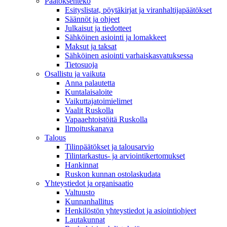
Päätöksenteko
Esityslistat, pöytäkirjat ja viranhaltijapäätökset
Säännöt ja ohjeet
Julkaisut ja tiedotteet
Sähköinen asiointi ja lomakkeet
Maksut ja taksat
Sähköinen asiointi varhaiskasvatuksessa
Tietosuoja
Osallistu ja vaikuta
Anna palautetta
Kuntalaisaloite
Vaikuttajatoimielimet
Vaalit Ruskolla
Vapaaehtoistöitä Ruskolla
Ilmoituskanava
Talous
Tilinpäätökset ja talousarvio
Tilintarkastus- ja arviointikertomukset
Hankinnat
Ruskon kunnan ostolaskudata
Yhteystiedot ja organisaatio
Valtuusto
Kunnanhallitus
Henkilöstön yhteystiedot ja asiointiohjeet
Lautakunnat