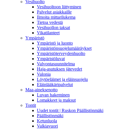
Vesihuolto
Vesihuoltoon liittyminen
Palvelut asiakkaille
Ilmoita mittarilukema
Tietoa vedestä
Vesihuollon taksat
Vikatilanteet
Ympäristö
Ympäristö ja luonto
Ympäristönsuojelumääräykset
Ympäristöterveydenhuolto
Ympäristöluvat
Valvontasuunnitelma
Haja-asutuksen jätevedet
Valonia
Löytöeläimet ja eläinsuojelu
Eläinlääkäripalvelut
Maa-aineksenotto
Luvan hakeminen
Lomakkeet ja maksut
Tontit
Uudet tontit | Ruskon Päällistönmäki
Päällistönmäki
Ketunluola
Valkiavuori