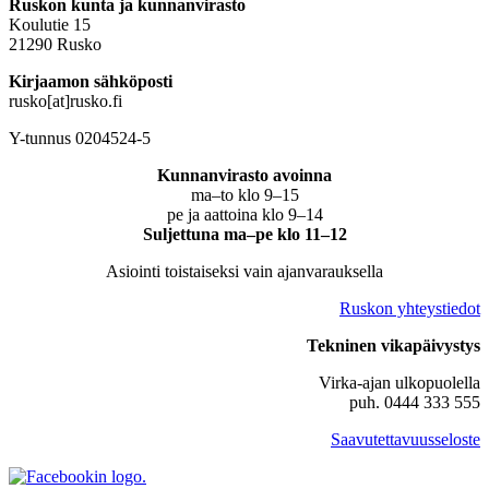
Ruskon kunta ja kunnanvirasto
Koulutie 15
21290 Rusko
Kirjaamon sähköposti
rusko[at]rusko.fi
Y-tunnus 0204524-5
Kunnanvirasto avoinna
ma–to klo 9–15
pe ja aattoina klo 9–14
Suljettuna ma–pe klo 11–12
Asiointi toistaiseksi vain ajanvarauksella
Ruskon yhteystiedot
Tekninen vikapäivystys
Virka-ajan ulkopuolella
puh. 0444 333 555
Saavutettavuusseloste