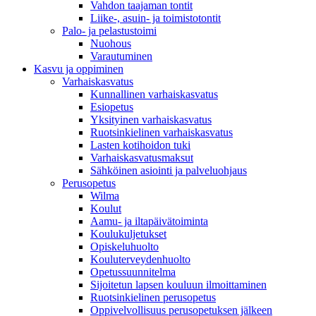
Vahdon taajaman tontit
Liike-, asuin- ja toimistotontit
Palo- ja pelastustoimi
Nuohous
Varautuminen
Kasvu ja oppiminen
Varhaiskasvatus
Kunnallinen varhaiskasvatus
Esiopetus
Yksityinen varhaiskasvatus
Ruotsinkielinen varhaiskasvatus
Lasten kotihoidon tuki
Varhaiskasvatusmaksut
Sähköinen asiointi ja palveluohjaus
Perusopetus
Wilma
Koulut
Aamu- ja iltapäivätoiminta
Koulukuljetukset
Opiskeluhuolto
Kouluterveydenhuolto
Opetussuunnitelma
Sijoitetun lapsen kouluun ilmoittaminen
Ruotsinkielinen perusopetus
Oppivelvollisuus perusopetuksen jälkeen