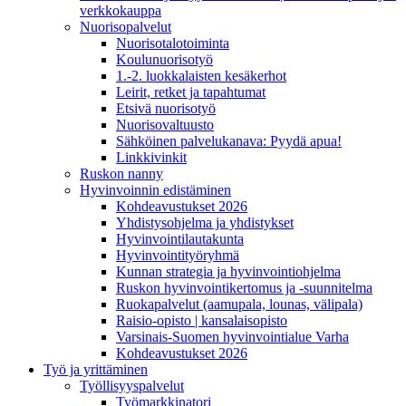
verkkokauppa
Nuorisopalvelut
Nuorisotalotoiminta
Koulunuorisotyö
1.-2. luokkalaisten kesäkerhot
Leirit, retket ja tapahtumat
Etsivä nuorisotyö
Nuorisovaltuusto
Sähköinen palvelukanava: Pyydä apua!
Linkkivinkit
Ruskon nanny
Hyvinvoinnin edistäminen
Kohdeavustukset 2026
Yhdistysohjelma ja yhdistykset
Hyvinvointilautakunta
Hyvinvointityöryhmä
Kunnan strategia ja hyvinvointiohjelma
Ruskon hyvinvointikertomus ja -suunnitelma
Ruokapalvelut (aamupala, lounas, välipala)
Raisio-opisto | kansalaisopisto
Varsinais-Suomen hyvinvointialue Varha
Kohdeavustukset 2026
Työ ja yrittäminen
Työllisyyspalvelut
Työmarkkinatori