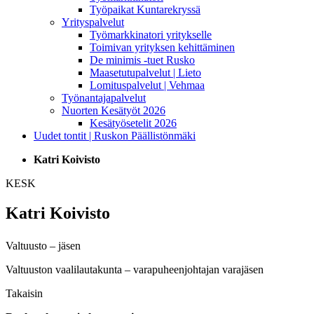
Työpaikat Kuntarekryssä
Yrityspalvelut
Työmarkkinatori yritykselle
Toimivan yrityksen kehittäminen
De minimis -tuet Rusko
Maasetutupalvelut | Lieto
Lomituspalvelut | Vehmaa
Työnantajapalvelut
Nuorten Kesätyöt 2026
Kesätyösetelit 2026
Uudet tontit | Ruskon Päällistönmäki
Katri Koivisto
KESK
Katri Koivisto
Valtuusto – jäsen
Valtuuston vaalilautakunta – varapuheenjohtajan varajäsen
Takaisin