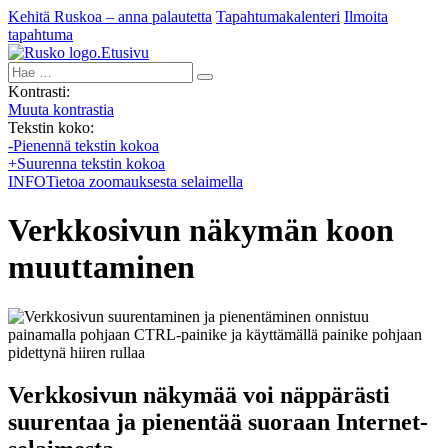
Kehitä Ruskoa – anna palautetta
Tapahtumakalenteri
Ilmoita
tapahtuma
Etusivu
Hae:
Kontrasti:
Muuta kontrastia
Tekstin koko:
-
Pienennä tekstin kokoa
+
Suurenna tekstin kokoa
INFO
Tietoa zoomauksesta selaimella
Verkkosivun näkymän koon
muuttaminen
Verkkosivun näkymää voi näppärästi
suurentaa ja pienentää suoraan Internet-