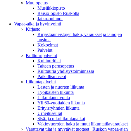
Muu opetus
Musiikkiopisto
Raisio-opisto Ruskolla
Jatko-opinnot
Vapaa-aika ja hyvinvointi
Kirjasto
Kirjastoaineistojen haku, varaukset ja lainojen
uusinta
Kokoelmat
Palvelut
Kulttuuripalvelut
Kulttuuritilat
Taiteen perusopetus
Kulttuuria yhdistystoiminnassa
Paikallismuseot
Liikuntapalvelut
Lasten ja nuorten liikunta
Työikäisten liikunta
Liikuntaneuvonta
Yli 60-vuotiaiden liikunta
Erityisryhmien liikunta
Urheiluseurat
Sisä- ja ulkoliikuntapaikat
Vakiovuorojen haku ja muut liikuntatilavaraukset
Varattavat tilat ja myytävät tuotteet | Ruskon vapaa-ajan