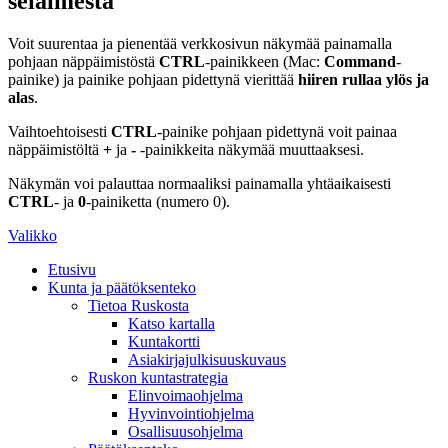
selaimesta
Voit suurentaa ja pienentää verkkosivun näkymää painamalla
pohjaan näppäimistöstä
CTRL
-painikkeen (Mac:
Command
-
painike) ja painike pohjaan pidettynä vierittää
hiiren rullaa ylös ja
alas
.
Vaihtoehtoisesti
CTRL
-painike pohjaan pidettynä voit painaa
näppäimistöltä
+
ja
-
-painikkeita näkymää muuttaaksesi.
Näkymän voi palauttaa normaaliksi painamalla yhtäaikaisesti
CTRL
- ja
0
-painiketta (numero 0).
Valikko
Etusivu
Kunta ja päätöksenteko
Tietoa Ruskosta
Katso kartalla
Kuntakortti
Asiakirjajulkisuuskuvaus
Ruskon kuntastrategia
Elinvoimaohjelma
Hyvinvointiohjelma
Osallisuusohjelma