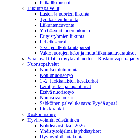
Paikallismuseot
Liikuntapalvelut
Lasten ja nuorten liikunta
Työikäisten liikunta
Liikuntaneuvonta
Yli 60-vuotiaiden liikunta
Erityisryhmien liikunta
Urheiluseurat
Sisä- ja ulkoliikuntapaikat
Vakiovuorojen haku ja muut liikuntatilavaraukset
Varattavat tilat ja myytävät tuotteet | Ruskon vapaa-aja
Nuorisopalvelut
Nuorisotalotoiminta
Koulunuorisotyö
1.-2. luokkalaisten kesäkerhot
Leirit, retket ja tapahtumat
Etsivä nuorisotyö
Nuorisovaltuusto
Sähköinen palvelukanava: Pyydä apua!
Linkkivinkit
Ruskon nanny
Hyvinvoinnin edistäminen
Kohdeavustukset 2026
Yhdistysohjelma ja yhdistykset
Hyvinvointilautakunta