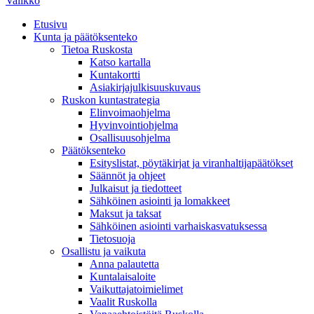
Valikko
Etusivu
Kunta ja päätöksenteko
Tietoa Ruskosta
Katso kartalla
Kuntakortti
Asiakirjajulkisuuskuvaus
Ruskon kuntastrategia
Elinvoimaohjelma
Hyvinvointiohjelma
Osallisuusohjelma
Päätöksenteko
Esityslistat, pöytäkirjat ja viranhaltijapäätökset
Säännöt ja ohjeet
Julkaisut ja tiedotteet
Sähköinen asiointi ja lomakkeet
Maksut ja taksat
Sähköinen asiointi varhaiskasvatuksessa
Tietosuoja
Osallistu ja vaikuta
Anna palautetta
Kuntalaisaloite
Vaikuttajatoimielimet
Vaalit Ruskolla