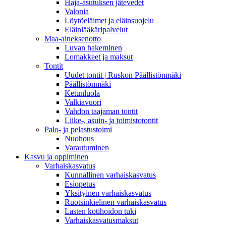
Haja-asutuksen jätevedet
Valonia
Löytöeläimet ja eläinsuojelu
Eläinlääkäripalvelut
Maa-aineksenotto
Luvan hakeminen
Lomakkeet ja maksut
Tontit
Uudet tontit | Ruskon Päällistönmäki
Päällistönmäki
Ketunluola
Valkiavuori
Vahdon taajaman tontit
Liike-, asuin- ja toimistotontit
Palo- ja pelastustoimi
Nuohous
Varautuminen
Kasvu ja oppiminen
Varhaiskasvatus
Kunnallinen varhaiskasvatus
Esiopetus
Yksityinen varhaiskasvatus
Ruotsinkielinen varhaiskasvatus
Lasten kotihoidon tuki
Varhaiskasvatusmaksut