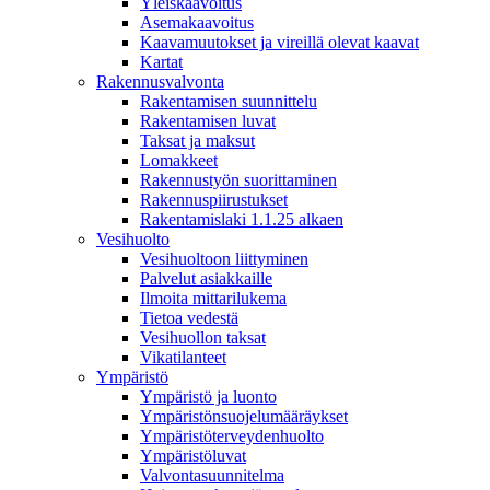
Yleiskaavoitus
Asemakaavoitus
Kaavamuutokset ja vireillä olevat kaavat
Kartat
Rakennusvalvonta
Rakentamisen suunnittelu
Rakentamisen luvat
Taksat ja maksut
Lomakkeet
Rakennustyön suorittaminen
Rakennuspiirustukset
Rakentamislaki 1.1.25 alkaen
Vesihuolto
Vesihuoltoon liittyminen
Palvelut asiakkaille
Ilmoita mittarilukema
Tietoa vedestä
Vesihuollon taksat
Vikatilanteet
Ympäristö
Ympäristö ja luonto
Ympäristönsuojelumääräykset
Ympäristöterveydenhuolto
Ympäristöluvat
Valvontasuunnitelma