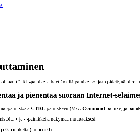
ma
uttaminen
ntaa ja pienentää suoraan Internet-selaime
 näppäimistöstä
CTRL
-painikkeen (Mac:
Command
-painike) ja paini
mistöltä
+
ja
-
-painikkeita näkymää muuttaaksesi.
 ja
0
-painiketta (numero 0).