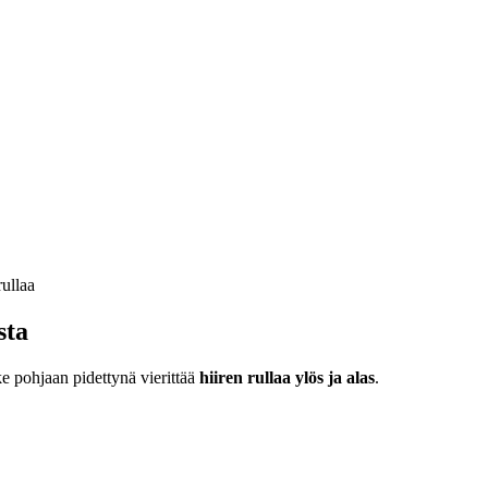
sta
ke pohjaan pidettynä vierittää
hiiren rullaa ylös ja alas
.