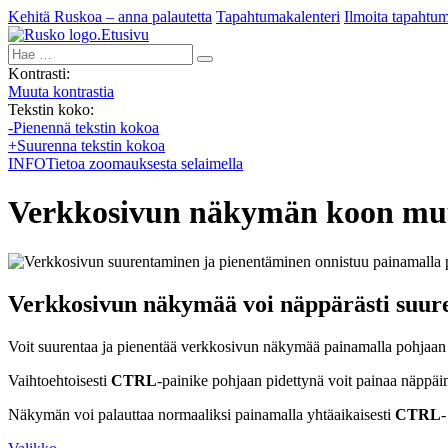
Kehitä Ruskoa – anna palautetta
Tapahtumakalenteri
Ilmoita tapahtu
Etusivu
Hae:
Kontrasti:
Muuta kontrastia
Tekstin koko:
-
Pienennä tekstin kokoa
+
Suurenna tekstin kokoa
INFO
Tietoa zoomauksesta selaimella
Verkkosivun näkymän koon mu
Verkkosivun näkymää voi näppärästi suure
Voit suurentaa ja pienentää verkkosivun näkymää painamalla pohjaan
Vaihtoehtoisesti
CTRL
-painike pohjaan pidettynä voit painaa näppäi
Näkymän voi palauttaa normaaliksi painamalla yhtäaikaisesti
CTRL
-