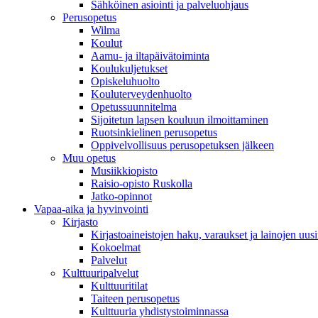
Sähköinen asiointi ja palveluohjaus
Perusopetus
Wilma
Koulut
Aamu- ja iltapäivätoiminta
Koulukuljetukset
Opiskeluhuolto
Kouluterveydenhuolto
Opetussuunnitelma
Sijoitetun lapsen kouluun ilmoittaminen
Ruotsinkielinen perusopetus
Oppivelvollisuus perusopetuksen jälkeen
Muu opetus
Musiikkiopisto
Raisio-opisto Ruskolla
Jatko-opinnot
Vapaa-aika ja hyvinvointi
Kirjasto
Kirjastoaineistojen haku, varaukset ja lainojen uusi
Kokoelmat
Palvelut
Kulttuuripalvelut
Kulttuuritilat
Taiteen perusopetus
Kulttuuria yhdistystoiminnassa