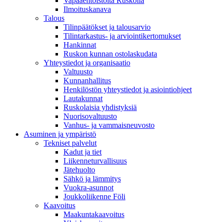
Vapaaehtoistöitä Ruskolla
Ilmoituskanava
Talous
Tilinpäätökset ja talousarvio
Tilintarkastus- ja arviointikertomukset
Hankinnat
Ruskon kunnan ostolaskudata
Yhteystiedot ja organisaatio
Valtuusto
Kunnanhallitus
Henkilöstön yhteystiedot ja asiointiohjeet
Lautakunnat
Ruskolaisia yhdistyksiä
Nuorisovaltuusto
Vanhus- ja vammaisneuvosto
Asuminen ja ympäristö
Tekniset palvelut
Kadut ja tiet
Liikenneturvallisuus
Jätehuolto
Sähkö ja lämmitys
Vuokra-asunnot
Joukkoliikenne Föli
Kaavoitus
Maakuntakaavoitus