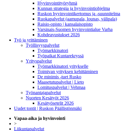
Hyvinvointityöryhmä
Kunnan strategia ja hyvinvointiohjelma
Ruskon hyvinvointikertomus ja -suunnitelma
Ruokapalvelut (aamupala, lounas, välipala)
Raisio-opisto | kansalaisopisto
Varsinais-Suomen hyvinvointialue Varha
Kohdeavustukset 2026
Työ ja yrittäminen
Työllisyyspalvelut
Työmarkkinatori
Työpaikat Kuntarekryssä
Yrityspalvelut
Työmarkkinatori yritykselle
Toimivan yrityksen kehittäminen
De minimis -tuet Rusko
Maasetutupalvelut | Lieto
Lomituspalvelut | Vehmaa
Työnantajapalvelut
Nuorten Kesätyöt 2026
Kesätyösetelit 2026
Uudet tontit | Ruskon Päällistönmäki
Vapaa-aika ja hyvinvointi
>
Liikuntapalvelut