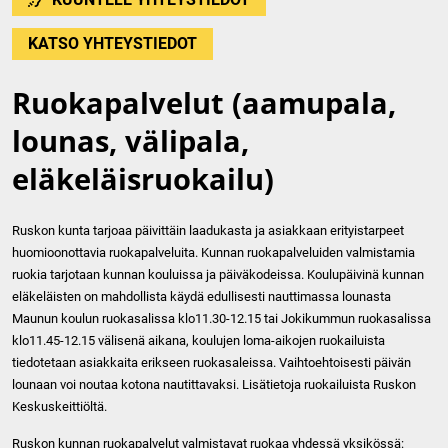
KATSO YHTEYSTIEDOT
Ruokapalvelut (aamupala,
lounas, välipala,
eläkeläisruokailu)
Ruskon kunta tarjoaa päivittäin laadukasta ja asiakkaan erityistarpeet
huomioonottavia ruokapalveluita. Kunnan ruokapalveluiden valmistamia
ruokia tarjotaan kunnan kouluissa ja päiväkodeissa. Koulupäivinä kunnan
eläkeläisten on mahdollista käydä edullisesti nauttimassa lounasta
Maunun koulun ruokasalissa klo11.30-12.15 tai Jokikummun ruokasalissa
klo11.45-12.15 välisenä aikana, koulujen loma-aikojen ruokailuista
tiedotetaan asiakkaita erikseen ruokasaleissa. Vaihtoehtoisesti päivän
lounaan voi noutaa kotona nautittavaksi. Lisätietoja ruokailuista Ruskon
Keskuskeittiöltä.
Ruskon kunnan ruokapalvelut valmistavat ruokaa yhdessä yksikössä: