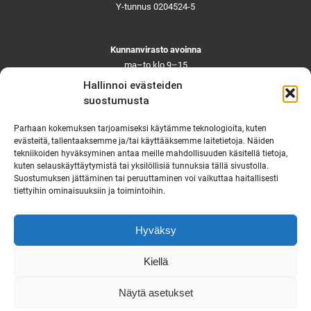
Y-tunnus 0204524-5
Kunnanvirasto avoinna
ma–to klo 9–15
pe ja aattoina klo 9–14
Hallinnoi evästeiden
Suljettuna ma–pe klo 11–12
suostumusta
Asiointi toistaiseksi vain ajanvarauksella
Parhaan kokemuksen tarjoamiseksi käytämme teknologioita, kuten
evästeitä, tallentaaksemme ja/tai käyttääksemme laitetietoja. Näiden
tekniikoiden hyväksyminen antaa meille mahdollisuuden käsitellä tietoja,
Ruskon yhteystiedot
kuten selauskäyttäytymistä tai yksilöllisiä tunnuksia tällä sivustolla.
Suostumuksen jättäminen tai peruuttaminen voi vaikuttaa haitallisesti
Tekninen vikapäivystys
tiettyihin ominaisuuksiin ja toimintoihin.
Virka-ajan ulkopuolella
Hyväksy
puh. 0444 333 555
Saavutettavuusseloste
Kiellä
Näytä asetukset