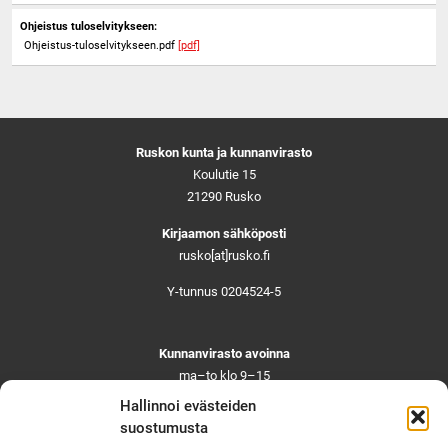
Ohjeistus tuloselvitykseen:
Ohjeistus-tuloselvitykseen.pdf
[pdf]
Ruskon kunta ja kunnanvirasto
Koulutie 15
21290 Rusko
Kirjaamon sähköposti
rusko[at]rusko.fi
Y-tunnus 0204524-5
Kunnanvirasto avoinna
ma–to klo 9–15
pe ja aattoina klo 9–14
Hallinnoi evästeiden
Suljettuna ma–pe klo 11–12
suostumusta