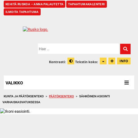
KEHITÄ RUSKOA – ANNA PALAUTETTA
TAPAHTUMAKALENTERI
ILMOITA TAPAHTUMA
Etusivu
Hae:
-
+
Pienennä t
Suurenn
INFO
Kontrasti:
Tekstin koko:
Tiet
Muuta kontrastia
VALIKKO
KUNTA JA PÄÄTÖKSENTEKO
>
PÄÄTÖKSENTEKO
>
SÄHKÖINEN ASIOINTI
VARHAISKASVATUKSESSA