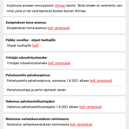
Kuljetusta anotaan ensisijaisesti
Wilman
kautta. Tämä lomake on tarkoitettu vain
niille, joilla ei ole vielä käytössä Ruskon kunnan Wilmaa.
Esiopetuksen loma-anomus:
Esiopetuksen loma-anomus
[pdf, täytettävä]
Päikky sovellus - ohjeet huoltajille:
Ohjeet huoltajille
[pdf]
Yrittäjän tuloselvityslomake:
Yrittäjän tuloselvityslomake
[pdf, täytettävä]
Palvelusetelin palvelusopimus:
Palvelusetelin palvelusopimus, voimassa 1.8.2021 alkaen
[pdf, täytettävä]
Palveluntuottaja ja perhe täyttävät tämän.
Hakemus palvelusetelituottajaksi:
Hakemus palvelusetelituottajaksi 1.8.2021 alkaen
[pdf, täytettävä]
Muistutus varhaiskasvatuksen toiminnasta:
Muistutus varhaiskasvatuksen toiminnasta
[pdf, täytettävä]