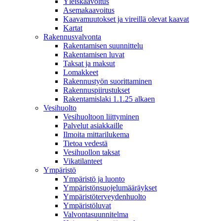
Yleiskaavoitus
Asemakaavoitus
Kaavamuutokset ja vireillä olevat kaavat
Kartat
Rakennusvalvonta
Rakentamisen suunnittelu
Rakentamisen luvat
Taksat ja maksut
Lomakkeet
Rakennustyön suorittaminen
Rakennuspiirustukset
Rakentamislaki 1.1.25 alkaen
Vesihuolto
Vesihuoltoon liittyminen
Palvelut asiakkaille
Ilmoita mittarilukema
Tietoa vedestä
Vesihuollon taksat
Vikatilanteet
Ympäristö
Ympäristö ja luonto
Ympäristönsuojelumääräykset
Ympäristöterveydenhuolto
Ympäristöluvat
Valvontasuunnitelma