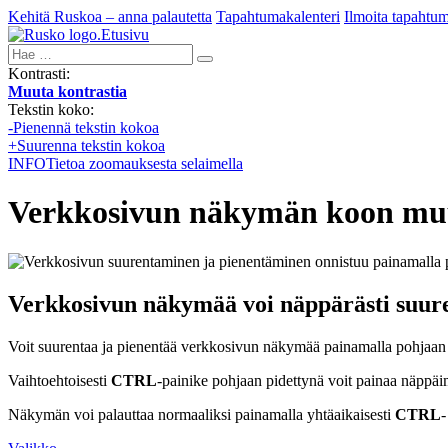
Kehitä Ruskoa – anna palautetta
Tapahtumakalenteri
Ilmoita tapahtu
Etusivu
Hae:
Kontrasti:
Muuta kontrastia
Tekstin koko:
-
Pienennä tekstin kokoa
+
Suurenna tekstin kokoa
INFO
Tietoa zoomauksesta selaimella
Verkkosivun näkymän koon mu
Verkkosivun näkymää voi näppärästi suure
Voit suurentaa ja pienentää verkkosivun näkymää painamalla pohjaan
Vaihtoehtoisesti
CTRL
-painike pohjaan pidettynä voit painaa näppäi
Näkymän voi palauttaa normaaliksi painamalla yhtäaikaisesti
CTRL
-