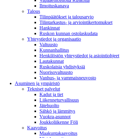
Vapaaehtoistöitä Ruskolla
Ilmoituskanava
Talous
Tilinpäätökset ja talousarvio
Tilintarkastus- ja arviointikertomukset
Hankinnat
Ruskon kunnan ostolaskudata
Yhteystiedot ja organisaatio
Valtuusto
Kunnanhallitus
Henkilöstön yhteystiedot ja asiointiohjeet
Lautakunnat
Ruskolaisia yhdistyksiä
Nuorisovaltuusto
Vanhus- ja vammaisneuvosto
Asuminen ja ympäristö
Tekniset palvelut
Kadut ja tiet
Liikenneturvallisuus
Jätehuolto
Sähkö ja lämmitys
Vuokra-asunnot
Joukkoliikenne Föli
Kaavoitus
Maakuntakaavoitus