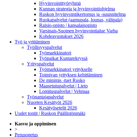
Hyvinvointityöryhmä
Kunnan strategia ja hyvinvointiohjelma
Ruskon hyvinvointikertomus ja -suunnitelma
Ruokapalvelut (aamupala, lounas, välipala)
Raisio-opisto | kansalaisopisto
Varsinais-Suomen hyvinvointialue Varha
Kohdeavustukset 2026
Työ ja yrittäminen
Työllisyyspalvelut
Työmarkkinatori
Työpaikat Kuntarekryssä
Yrityspalvelut
Työmarkkinatori yritykselle
Toimivan yrityksen kehittäminen
De minimis -tuet Rusko
Maasetutupalvelut | Lieto
Lomituspalvelut | Vehmaa
Työnantajapalvelut
Nuorten Kesätyöt 2026
Kesätyösetelit 2026
Uudet tontit | Ruskon Päällistönmäki
Kasvu ja oppiminen
>
Perusopetus