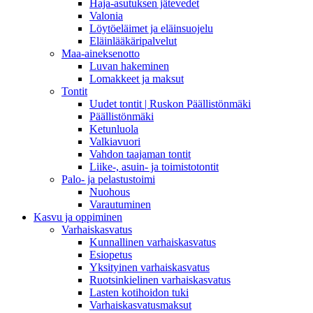
Haja-asutuksen jätevedet
Valonia
Löytöeläimet ja eläinsuojelu
Eläinlääkäripalvelut
Maa-aineksenotto
Luvan hakeminen
Lomakkeet ja maksut
Tontit
Uudet tontit | Ruskon Päällistönmäki
Päällistönmäki
Ketunluola
Valkiavuori
Vahdon taajaman tontit
Liike-, asuin- ja toimistotontit
Palo- ja pelastustoimi
Nuohous
Varautuminen
Kasvu ja oppiminen
Varhaiskasvatus
Kunnallinen varhaiskasvatus
Esiopetus
Yksityinen varhaiskasvatus
Ruotsinkielinen varhaiskasvatus
Lasten kotihoidon tuki
Varhaiskasvatusmaksut