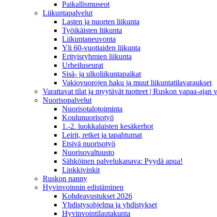
Paikallismuseot
Liikuntapalvelut
Lasten ja nuorten liikunta
Työikäisten liikunta
Liikuntaneuvonta
Yli 60-vuotiaiden liikunta
Erityisryhmien liikunta
Urheiluseurat
Sisä- ja ulkoliikuntapaikat
Vakiovuorojen haku ja muut liikuntatilavaraukset
Varattavat tilat ja myytävät tuotteet | Ruskon vapaa-aja
Nuorisopalvelut
Nuorisotalotoiminta
Koulunuorisotyö
1.-2. luokkalaisten kesäkerhot
Leirit, retket ja tapahtumat
Etsivä nuorisotyö
Nuorisovaltuusto
Sähköinen palvelukanava: Pyydä apua!
Linkkivinkit
Ruskon nanny
Hyvinvoinnin edistäminen
Kohdeavustukset 2026
Yhdistysohjelma ja yhdistykset
Hyvinvointilautakunta