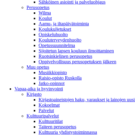
Sähköinen asiointi ja palveluohjaus
Perusopetus
Wilma
Koulut
Aamu- ja iltapäivätoiminta
Koulukuljetukset
Opiskeluhuolto
Kouluterveydenhuolto
Opetussuunnitelma
Sijoitetun lapsen kouluun ilmoittaminen
Ruotsinkielinen perusopetus
Oppivelvollisuus perusopetuksen jälkeen
Muu opetus
Musiikkiopisto
Raisio-opisto Ruskolla
Jatko-opinnot
Vapaa-aika ja hyvinvointi
Kirjasto
Kirjastoaineistojen haku, varaukset ja lainojen uusi
Kokoelmat
Palvelut
Kulttuuripalvelut
Kulttuuritilat
Taiteen perusopetus
Kulttuuria yhdistystoiminnassa