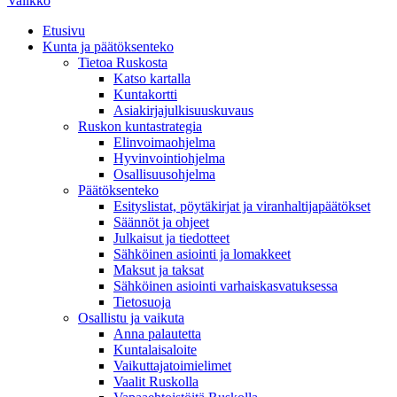
Valikko
Etusivu
Kunta ja päätöksenteko
Tietoa Ruskosta
Katso kartalla
Kuntakortti
Asiakirjajulkisuuskuvaus
Ruskon kuntastrategia
Elinvoimaohjelma
Hyvinvointiohjelma
Osallisuusohjelma
Päätöksenteko
Esityslistat, pöytäkirjat ja viranhaltijapäätökset
Säännöt ja ohjeet
Julkaisut ja tiedotteet
Sähköinen asiointi ja lomakkeet
Maksut ja taksat
Sähköinen asiointi varhaiskasvatuksessa
Tietosuoja
Osallistu ja vaikuta
Anna palautetta
Kuntalaisaloite
Vaikuttajatoimielimet
Vaalit Ruskolla