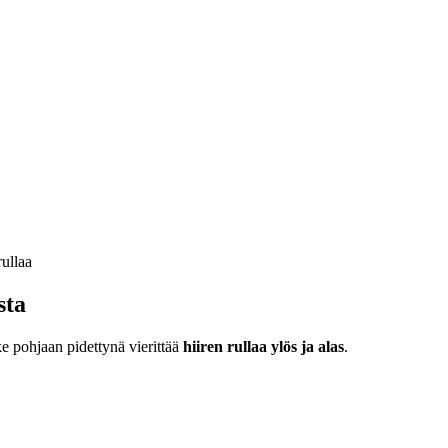
sta
ke pohjaan pidettynä vierittää
hiiren rullaa ylös ja alas
.