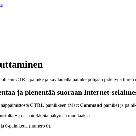
ma
uttaminen
ntaa ja pienentää suoraan Internet-selaime
 näppäimistöstä
CTRL
-painikkeen (Mac:
Command
-painike) ja paini
mistöltä
+
ja
-
-painikkeita näkymää muuttaaksesi.
 ja
0
-painiketta (numero 0).