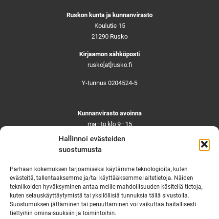
Ruskon kunta ja kunnanvirasto
Koulutie 15
21290 Rusko
Kirjaamon sähköposti
rusko[at]rusko.fi
Y-tunnus 0204524-5
Kunnanvirasto avoinna
ma–to klo 9–15
pe ja aattoina klo 9–14
Hallinnoi evästeiden
Suljettuna ma–pe klo 11–12
suostumusta
Asiointi toistaiseksi vain ajanvarauksella
Parhaan kokemuksen tarjoamiseksi käytämme teknologioita, kuten
evästeitä, tallentaaksemme ja/tai käyttääksemme laitetietoja. Näiden
tekniikoiden hyväksyminen antaa meille mahdollisuuden käsitellä tietoja,
Ruskon yhteystiedot
kuten selauskäyttäytymistä tai yksilöllisiä tunnuksia tällä sivustolla.
Suostumuksen jättäminen tai peruuttaminen voi vaikuttaa haitallisesti
Tekninen vikapäivystys
tiettyihin ominaisuuksiin ja toimintoihin.