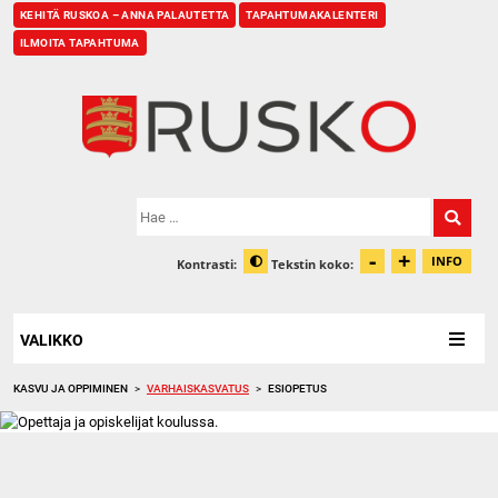
KEHITÄ RUSKOA – ANNA PALAUTETTA
TAPAHTUMAKALENTERI
ILMOITA TAPAHTUMA
Etusivu
Hae:
-
+
Pienennä t
Suurenn
INFO
Kontrasti:
Tekstin koko:
Tiet
Muuta kontrastia
VALIKKO
KASVU JA OPPIMINEN
>
VARHAISKASVATUS
>
ESIOPETUS