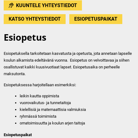
KUUNTELE YHTEYSTIEDOT
KATSO YHTEYSTIEDOT
ESIOPETUSPAIKAT
Esiopetus
Esiopetuksella tarkoitetaan kasvatusta ja opetusta, jota annetaan lapselle
koulun alkamista edeltävänä vuonna. Esiopetus on velvoittavaa ja siihen
osallistuvat kaikki kuusivuotiaat lapset. Esiopetusaika on perheelle
maksutonta.
Esiopetuksessa harjoitellaan esimerkiksi:
leikin kautta oppimista
vuorovaikutus- ja tunnetaitoja
kielellisiä ja matemaattisia valmiuksia
ryhmässä toimimista
omatoimisuutta ja koulun arjen taitoja
Esiopetuspaikat