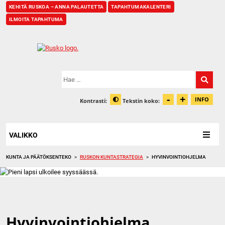
KEHITÄ RUSKOA – ANNA PALAUTETTA
TAPAHTUMAKALENTERI
ILMOITA TAPAHTUMA
Etusivu
Hae:
-
+
Pienennä t
Suurenn
INFO
Kontrasti:
Tekstin koko:
Tiet
Muuta kontrastia
VALIKKO
KUNTA JA PÄÄTÖKSENTEKO
>
RUSKON KUNTASTRATEGIA
>
HYVINVOINTIOHJELMA
Hyvinvointiohjelma