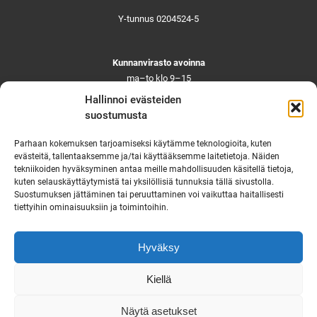
Y-tunnus 0204524-5
Kunnanvirasto avoinna
ma–to klo 9–15
pe ja aattoina klo 9–14
Hallinnoi evästeiden
Suljettuna ma–pe klo 11–12
suostumusta
Asiointi toistaiseksi vain ajanvarauksella
Parhaan kokemuksen tarjoamiseksi käytämme teknologioita, kuten
evästeitä, tallentaaksemme ja/tai käyttääksemme laitetietoja. Näiden
tekniikoiden hyväksyminen antaa meille mahdollisuuden käsitellä tietoja,
Ruskon yhteystiedot
kuten selauskäyttäytymistä tai yksilöllisiä tunnuksia tällä sivustolla.
Suostumuksen jättäminen tai peruuttaminen voi vaikuttaa haitallisesti
Tekninen vikapäivystys
tiettyihin ominaisuuksiin ja toimintoihin.
Virka-ajan ulkopuolella
puh. 0444 333 555
Hyväksy
Saavutettavuusseloste
Kiellä
Näytä asetukset