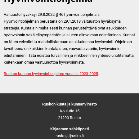
Valtuusto hyväksyi 29.8.2022 § 46 hyvinvointiohjelman.
Hyvinvointiohjelman perustana on 29.1.2018 valtuuston hyväksymä
strategia. Kuntalain mukaisesti kunnan perustehtäviä ovat asukkaiden
hyvinvoinnin sekä elinympäristön ja alueen elinvoiman edistäminen. Kunnat
on täten velvoitettu mahdollistamaan asukkaidensa hyvinvointi. Ohjelman
tavoitteena on kaikkien kuntalaisten, vauvasta vaariin, hyvinvoinnin
edistäminen. Tätä edistää turvallinen ja virikkeellinen yhteisö unohtamatta
kuitenkaan omaa vastuunottoa hyvinvoinnista.
Ruskon kunnan hyvinvointiohjelma vuosille 2023-2025
.
Ruskon kunta ja kunnanvirasto
Koulutie 15
21290 Rusko
Kirjaamon sähköposti
rusko[at]rusko.fi