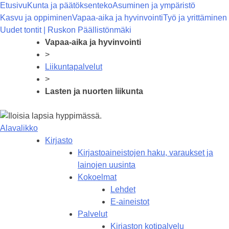
Etusivu
Kunta ja päätöksenteko
Asuminen ja ympäristö
Kasvu ja oppiminen
Vapaa-aika ja hyvinvointi
Työ ja yrittäminen
Uudet tontit | Ruskon Päällistönmäki
Vapaa-aika ja hyvinvointi
>
Liikuntapalvelut
>
Lasten ja nuorten liikunta
Alavalikko
Kirjasto
Kirjastoaineistojen haku, varaukset ja
lainojen uusinta
Kokoelmat
Lehdet
E-aineistot
Palvelut
Kirjaston kotipalvelu