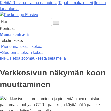
Kehitä Ruskoa – anna palautetta
Tapahtumakalenteri
Ilmoita
tapahtuma
Etusivu
Hae:
Kontrasti:
Muuta kontrastia
Tekstin koko:
-
Pienennä tekstin kokoa
+
Suurenna tekstin kokoa
INFO
Tietoa zoomauksesta selaimella
Verkkosivun näkymän koon
muuttaminen