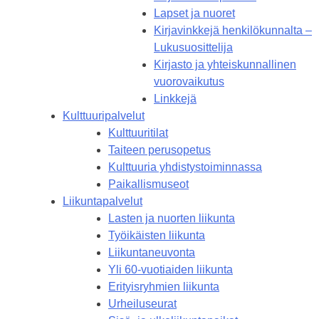
Lapset ja nuoret
Kirjavinkkejä henkilökunnalta –
Lukusuosittelija
Kirjasto ja yhteiskunnallinen
vuorovaikutus
Linkkejä
Kulttuuripalvelut
Kulttuuritilat
Taiteen perusopetus
Kulttuuria yhdistystoiminnassa
Paikallismuseot
Liikuntapalvelut
Lasten ja nuorten liikunta
Työikäisten liikunta
Liikuntaneuvonta
Yli 60-vuotiaiden liikunta
Erityisryhmien liikunta
Urheiluseurat