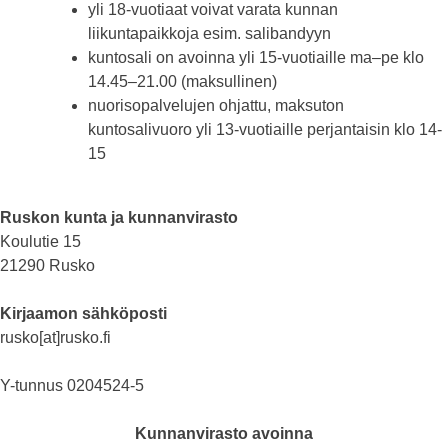
yli 18-vuotiaat voivat varata kunnan
liikuntapaikkoja esim. salibandyyn
kuntosali on avoinna yli 15-vuotiaille ma–pe klo
14.45–21.00 (maksullinen)
nuorisopalvelujen ohjattu, maksuton
kuntosalivuoro yli 13-vuotiaille perjantaisin klo 14-
15
Ruskon kunta ja kunnanvirasto
Koulutie 15
21290 Rusko
Kirjaamon sähköposti
rusko[at]rusko.fi
Y-tunnus 0204524-5
Kunnanvirasto avoinna