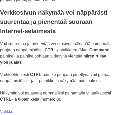
Verkkosivun näkymää voi näppärästi
suurentaa ja pienentää suoraan
Internet-selaimesta
Voit suurentaa ja pienentää verkkosivun näkymää painamalla
pohjaan näppäimistöstä
CTRL
-painikkeen (Mac:
Command
-
painike) ja painike pohjaan pidettynä vierittää
hiiren rullaa
ylös ja alas
.
Vaihtoehtoisesti
CTRL
-painike pohjaan pidettynä voit painaa
näppäimistöltä
+
ja
-
-painikkeita näkymää muuttaaksesi.
Näkymän voi palauttaa normaaliksi painamalla yhtäaikaisesti
CTRL
- ja
0
-painiketta (numero 0).
Valikko