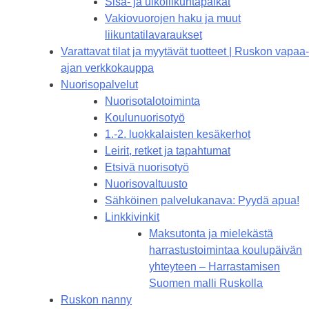
Sisä- ja ulkoliikuntapaikat
Vakiovuorojen haku ja muut
liikuntatilavaraukset
Varattavat tilat ja myytävät tuotteet | Ruskon vapaa-
ajan verkkokauppa
Nuorisopalvelut
Nuorisotalotoiminta
Koulunuorisotyö
1.-2. luokkalaisten kesäkerhot
Leirit, retket ja tapahtumat
Etsivä nuorisotyö
Nuorisovaltuusto
Sähköinen palvelukanava: Pyydä apua!
Linkkivinkit
Maksutonta ja mielekästä
harrastustoimintaa koulupäivän
yhteyteen – Harrastamisen
Suomen malli Ruskolla
Ruskon nanny