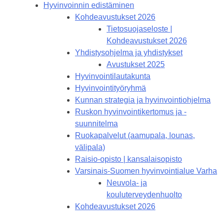
Hyvinvoinnin edistäminen
Kohdeavustukset 2026
Tietosuojaseloste |
Kohdeavustukset 2026
Yhdistysohjelma ja yhdistykset
Avustukset 2025
Hyvinvointilautakunta
Hyvinvointityöryhmä
Kunnan strategia ja hyvinvointiohjelma
Ruskon hyvinvointikertomus ja -
suunnitelma
Ruokapalvelut (aamupala, lounas,
välipala)
Raisio-opisto | kansalaisopisto
Varsinais-Suomen hyvinvointialue Varha
Neuvola- ja
kouluterveydenhuolto
Kohdeavustukset 2026