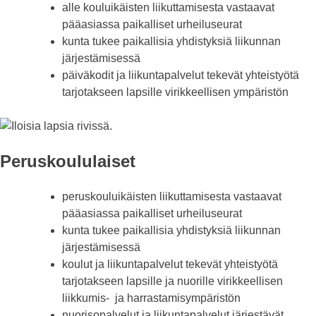
alle kouluikäisten liikuttamisesta vastaavat
pääasiassa paikalliset urheiluseurat
kunta tukee paikallisia yhdistyksiä liikunnan
järjestämisessä
päiväkodit ja liikuntapalvelut tekevät yhteistyötä
tarjotakseen lapsille virikkeellisen ympäristön
Peruskoululaiset
peruskouluikäisten liikuttamisesta vastaavat
pääasiassa paikalliset urheiluseurat
kunta tukee paikallisia yhdistyksiä liikunnan
järjestämisessä
koulut ja liikuntapalvelut tekevät yhteistyötä
tarjotakseen lapsille ja nuorille virikkeellisen
liikkumis- ja harrastamisympäristön
nuorisopalvelut ja liikuntapalvelut järjestävät