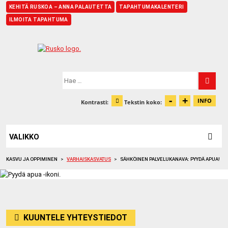
KEHITÄ RUSKOA – ANNA PALAUTETTA
TAPAHTUMAKALENTERI
ILMOITA TAPAHTUMA
Etusivu
Hae:
-
+
Pienennä t
Suurenn
INFO
Kontrasti:
Tekstin koko:
Tiet
Muuta kontrastia
VALIKKO
KASVU JA OPPIMINEN
>
VARHAISKASVATUS
>
SÄHKÖINEN PALVELUKANAVA: PYYDÄ APUA!
KUUNTELE YHTEYSTIEDOT