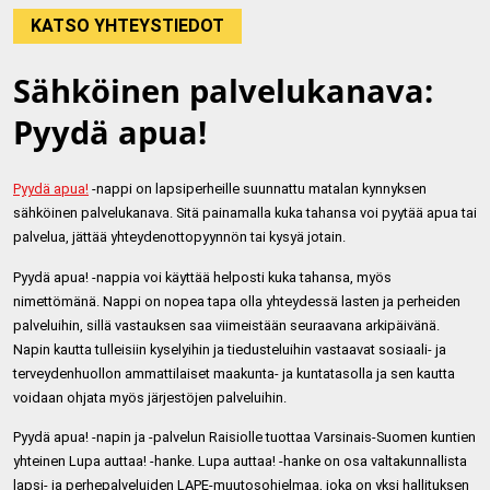
KATSO YHTEYSTIEDOT
Sähköinen palvelukanava:
Pyydä apua!
Pyydä apua!
-nappi on lapsiperheille suunnattu matalan kynnyksen
sähköinen palvelukanava. Sitä painamalla kuka tahansa voi pyytää apua tai
palvelua, jättää yhteydenottopyynnön tai kysyä jotain.
Pyydä apua! -nappia voi käyttää helposti kuka tahansa, myös
nimettömänä. Nappi on nopea tapa olla yhteydessä lasten ja perheiden
palveluihin, sillä vastauksen saa viimeistään seuraavana arkipäivänä.
Napin kautta tulleisiin kyselyihin ja tiedusteluihin vastaavat sosiaali- ja
terveydenhuollon ammattilaiset maakunta- ja kuntatasolla ja sen kautta
voidaan ohjata myös järjestöjen palveluihin.
Pyydä apua! -napin ja -palvelun Raisiolle tuottaa Varsinais-Suomen kuntien
yhteinen Lupa auttaa! -hanke. Lupa auttaa! -hanke on osa valtakunnallista
lapsi- ja perhepalveluiden LAPE-muutosohjelmaa, joka on yksi hallituksen