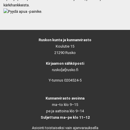
kärkihankkeista.
Ruskon kunta ja kunnanvirasto
Koulutie 15
21290 Rusko
Kirjaamon sähköposti
rusko[at]rusko.fi
Y-tunnus 0204524-5
Kunnanvirasto avoinna
ma–to klo 9–15
pe ja aattoina klo 9–14
Suljettuna ma–pe klo 11–12
Asiointi toistaiseksi vain ajanvarauksella