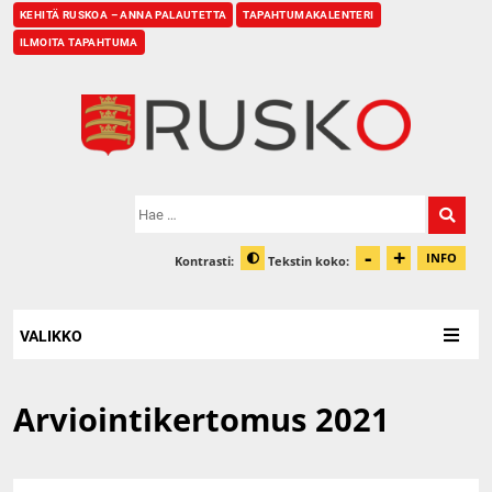
KEHITÄ RUSKOA – ANNA PALAUTETTA
TAPAHTUMAKALENTERI
ILMOITA TAPAHTUMA
Etusivu
Hae:
-
+
Pienennä t
Suurenn
INFO
Kontrasti:
Tekstin koko:
Tiet
Muuta kontrastia
VALIKKO
Arviointikertomus 2021