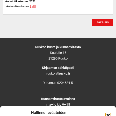
Arviointikertomus 2021:
Arviointikertomus
[pdf]
Takaisin
Ruskon kunta ja kunnanvirasto
Koulutie 15
21290 Rusko
Kirjaamon sähköposti
rusko[at]rusko.fi
Y-tunnus 0204524-5
Kunnanvirasto avoinna
ma–to klo 9–15
pe ja aattoina klo 9–14
Hallinnoi evästeiden
Suljettuna ma–pe klo 11–12