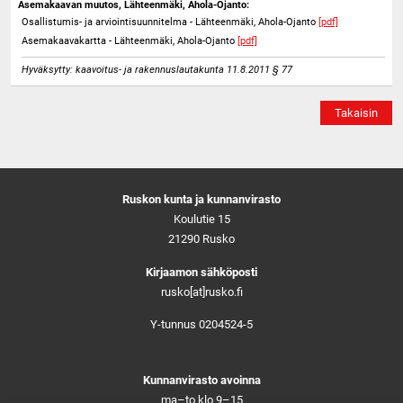
Asemakaavan muutos, Lähteenmäki, Ahola-Ojanto:
Osallistumis- ja arviointisuunnitelma - Lähteenmäki, Ahola-Ojanto
[pdf]
Asemakaavakartta - Lähteenmäki, Ahola-Ojanto
[pdf]
Hyväksytty: kaavoitus- ja rakennuslautakunta 11.8.2011 § 77
Takaisin
Ruskon kunta ja kunnanvirasto
Koulutie 15
21290 Rusko
Kirjaamon sähköposti
rusko[at]rusko.fi
Y-tunnus 0204524-5
Kunnanvirasto avoinna
ma–to klo 9–15