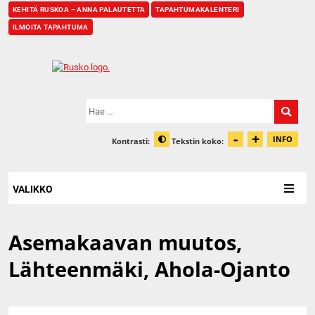
KEHITÄ RUSKOA – ANNA PALAUTETTA
TAPAHTUMAKALENTERI
ILMOITA TAPAHTUMA
Etusivu
Hae:
-
+
Pienennä t
Suurenn
INFO
Kontrasti:
Tekstin koko:
Tiet
Muuta kontrastia
VALIKKO
Asemakaavan muutos,
Lähteenmäki, Ahola-Ojanto