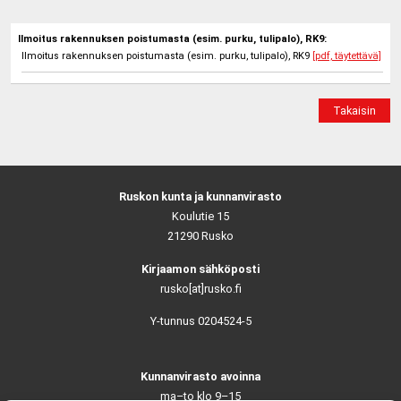
Ilmoitus rakennuksen poistumasta (esim. purku, tulipalo), RK9:
Ilmoitus rakennuksen poistumasta (esim. purku, tulipalo), RK9
[pdf, täytettävä]
Takaisin
Ruskon kunta ja kunnanvirasto
Koulutie 15
21290 Rusko
Kirjaamon sähköposti
rusko[at]rusko.fi
Y-tunnus 0204524-5
Kunnanvirasto avoinna
ma–to klo 9–15