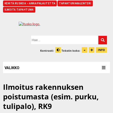
KEHITÄ RUSKOA – ANNA PALAUTETTA
TAPAHTUMAKALENTERI
ILMOITA TAPAHTUMA
Etusivu
Hae:
-
+
Pienennä t
Suurenn
INFO
Kontrasti:
Tekstin koko:
Tiet
Muuta kontrastia
VALIKKO
Ilmoitus rakennuksen
poistumasta (esim. purku,
tulipalo), RK9