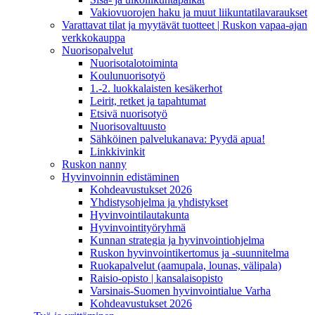
Vakiovuorojen haku ja muut liikuntatilavaraukset
Varattavat tilat ja myytävät tuotteet | Ruskon vapaa-ajan
verkkokauppa
Nuorisopalvelut
Nuorisotalotoiminta
Koulunuorisotyö
1.-2. luokkalaisten kesäkerhot
Leirit, retket ja tapahtumat
Etsivä nuorisotyö
Nuorisovaltuusto
Sähköinen palvelukanava: Pyydä apua!
Linkkivinkit
Ruskon nanny
Hyvinvoinnin edistäminen
Kohdeavustukset 2026
Yhdistysohjelma ja yhdistykset
Hyvinvointilautakunta
Hyvinvointityöryhmä
Kunnan strategia ja hyvinvointiohjelma
Ruskon hyvinvointikertomus ja -suunnitelma
Ruokapalvelut (aamupala, lounas, välipala)
Raisio-opisto | kansalaisopisto
Varsinais-Suomen hyvinvointialue Varha
Kohdeavustukset 2026