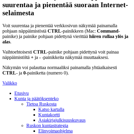
suurentaa ja pienentää suoraan Internet-
selaimesta
Voit suurentaa ja pienentää verkkosivun näkymää painamalla
pohjaan näppäimistöstä
CTRL
-painikkeen (Mac:
Command
-
painike) ja painike pohjaan pidettynä vierittää
hiiren rullaa ylös ja
alas
.
Vaihtoehtoisesti
CTRL
-painike pohjaan pidettynä voit painaa
näppäimistöltä
+
ja
-
-painikkeita näkymää muuttaaksesi.
Näkymän voi palauttaa normaaliksi painamalla yhtäaikaisesti
CTRL
- ja
0
-painiketta (numero 0).
Valikko
Etusivu
Kunta ja päätöksenteko
Tietoa Ruskosta
Katso kartalla
Kuntakortti
Asiakirjajulkisuuskuvaus
Ruskon kuntastrategia
Elinvoimaohjelma