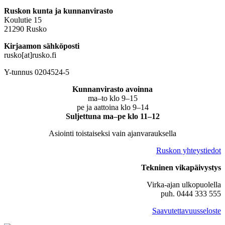
Ruskon kunta ja kunnanvirasto
Koulutie 15
21290 Rusko
Kirjaamon sähköposti
rusko[at]rusko.fi
Y-tunnus 0204524-5
Kunnanvirasto avoinna
ma–to klo 9–15
pe ja aattoina klo 9–14
Suljettuna ma–pe klo 11–12
Asiointi toistaiseksi vain ajanvarauksella
Ruskon yhteystiedot
Tekninen vikapäivystys
Virka-ajan ulkopuolella
puh. 0444 333 555
Saavutettavuusseloste