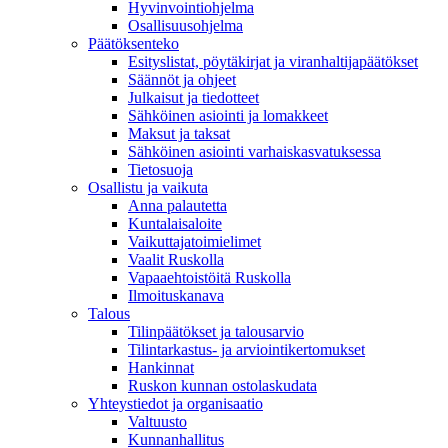
Hyvinvointiohjelma
Osallisuusohjelma
Päätöksenteko
Esityslistat, pöytäkirjat ja viranhaltijapäätökset
Säännöt ja ohjeet
Julkaisut ja tiedotteet
Sähköinen asiointi ja lomakkeet
Maksut ja taksat
Sähköinen asiointi varhaiskasvatuksessa
Tietosuoja
Osallistu ja vaikuta
Anna palautetta
Kuntalaisaloite
Vaikuttajatoimielimet
Vaalit Ruskolla
Vapaaehtoistöitä Ruskolla
Ilmoituskanava
Talous
Tilinpäätökset ja talousarvio
Tilintarkastus- ja arviointikertomukset
Hankinnat
Ruskon kunnan ostolaskudata
Yhteystiedot ja organisaatio
Valtuusto
Kunnanhallitus