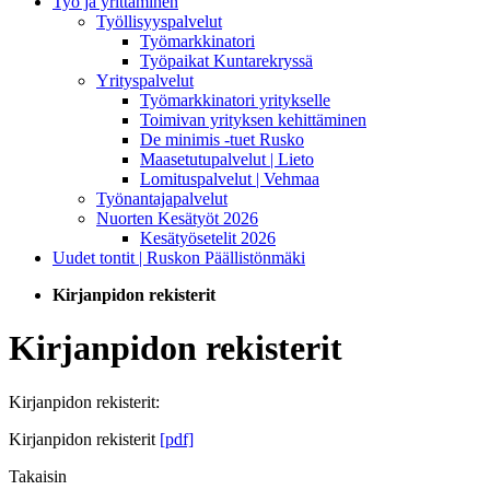
Työ ja yrittäminen
Työllisyyspalvelut
Työmarkkinatori
Työpaikat Kuntarekryssä
Yrityspalvelut
Työmarkkinatori yritykselle
Toimivan yrityksen kehittäminen
De minimis -tuet Rusko
Maasetutupalvelut | Lieto
Lomituspalvelut | Vehmaa
Työnantajapalvelut
Nuorten Kesätyöt 2026
Kesätyösetelit 2026
Uudet tontit | Ruskon Päällistönmäki
Kirjanpidon rekisterit
Kirjanpidon rekisterit
Kirjanpidon rekisterit:
Kirjanpidon rekisterit
[pdf]
Takaisin