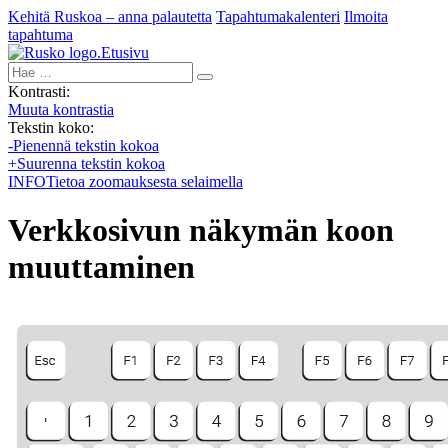
Kehitä Ruskoa – anna palautetta
Tapahtumakalenteri
Ilmoita
tapahtuma
Etusivu
Hae:
Kontrasti:
Muuta kontrastia
Tekstin koko:
-
Pienennä tekstin kokoa
+
Suurenna tekstin kokoa
INFO
Tietoa zoomauksesta selaimella
Verkkosivun näkymän koon
muuttaminen