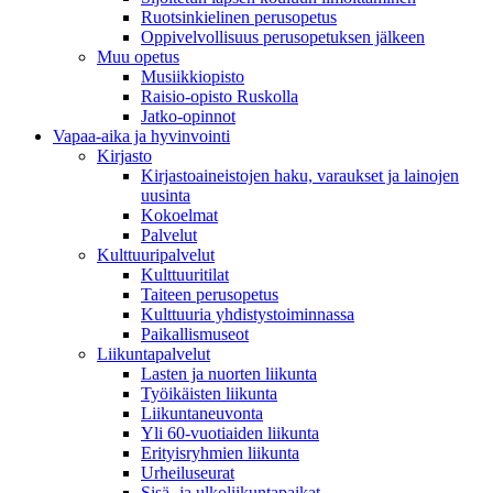
Ruotsinkielinen perusopetus
Oppivelvollisuus perusopetuksen jälkeen
Muu opetus
Musiikkiopisto
Raisio-opisto Ruskolla
Jatko-opinnot
Vapaa-aika ja hyvinvointi
Kirjasto
Kirjastoaineistojen haku, varaukset ja lainojen
uusinta
Kokoelmat
Palvelut
Kulttuuripalvelut
Kulttuuritilat
Taiteen perusopetus
Kulttuuria yhdistystoiminnassa
Paikallismuseot
Liikuntapalvelut
Lasten ja nuorten liikunta
Työikäisten liikunta
Liikuntaneuvonta
Yli 60-vuotiaiden liikunta
Erityisryhmien liikunta
Urheiluseurat
Sisä- ja ulkoliikuntapaikat