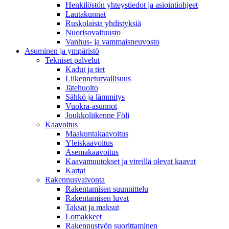
Henkilöstön yhteystiedot ja asiointiohjeet
Lautakunnat
Ruskolaisia yhdistyksiä
Nuorisovaltuusto
Vanhus- ja vammaisneuvosto
Asuminen ja ympäristö
Tekniset palvelut
Kadut ja tiet
Liikenneturvallisuus
Jätehuolto
Sähkö ja lämmitys
Vuokra-asunnot
Joukkoliikenne Föli
Kaavoitus
Maakuntakaavoitus
Yleiskaavoitus
Asemakaavoitus
Kaavamuutokset ja vireillä olevat kaavat
Kartat
Rakennusvalvonta
Rakentamisen suunnittelu
Rakentamisen luvat
Taksat ja maksut
Lomakkeet
Rakennustyön suorittaminen