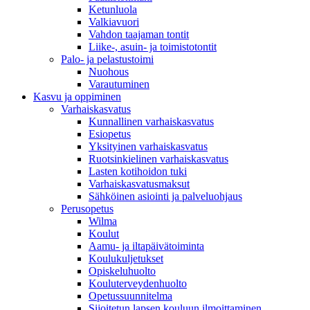
Ketunluola
Valkiavuori
Vahdon taajaman tontit
Liike-, asuin- ja toimistotontit
Palo- ja pelastustoimi
Nuohous
Varautuminen
Kasvu ja oppiminen
Varhaiskasvatus
Kunnallinen varhaiskasvatus
Esiopetus
Yksityinen varhaiskasvatus
Ruotsinkielinen varhaiskasvatus
Lasten kotihoidon tuki
Varhaiskasvatusmaksut
Sähköinen asiointi ja palveluohjaus
Perusopetus
Wilma
Koulut
Aamu- ja iltapäivätoiminta
Koulukuljetukset
Opiskeluhuolto
Kouluterveydenhuolto
Opetussuunnitelma
Sijoitetun lapsen kouluun ilmoittaminen