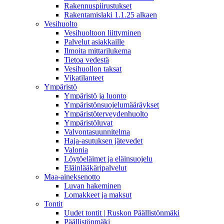
Rakennuspiirustukset
Rakentamislaki 1.1.25 alkaen
Vesihuolto
Vesihuoltoon liittyminen
Palvelut asiakkaille
Ilmoita mittarilukema
Tietoa vedestä
Vesihuollon taksat
Vikatilanteet
Ympäristö
Ympäristö ja luonto
Ympäristönsuojelumääräykset
Ympäristöterveydenhuolto
Ympäristöluvat
Valvontasuunnitelma
Haja-asutuksen jätevedet
Valonia
Löytöeläimet ja eläinsuojelu
Eläinlääkäripalvelut
Maa-aineksenotto
Luvan hakeminen
Lomakkeet ja maksut
Tontit
Uudet tontit | Ruskon Päällistönmäki
Päällistönmäki