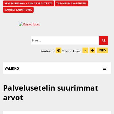
KEHITÄ RUSKOA – ANNA PALAUTETTA
TAPAHTUMAKALENTERI
ILMOITA TAPAHTUMA
Etusivu
Hae:
-
+
Pienennä t
Suurenn
INFO
Kontrasti:
Tekstin koko:
Tiet
Muuta kontrastia
VALIKKO
Palvelusetelin suurimmat
arvot