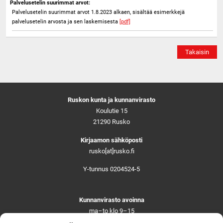
Palvelusetelin suurimmat arvot:
Palvelusetelin suurimmat arvot 1.8.2023 alkaen, sisältää esimerkkejä
palvelusetelin arvosta ja sen laskemisesta
[pdf]
Takaisin
Ruskon kunta ja kunnanvirasto
Koulutie 15
21290 Rusko
Kirjaamon sähköposti
rusko[at]rusko.fi
Y-tunnus 0204524-5
Kunnanvirasto avoinna
ma–to klo 9–15
pe ja aattoina klo 9–14