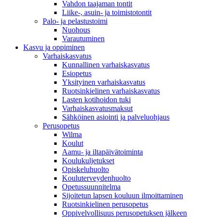
Vahdon taajaman tontit
Liike-, asuin- ja toimistotontit
Palo- ja pelastustoimi
Nuohous
Varautuminen
Kasvu ja oppiminen
Varhaiskasvatus
Kunnallinen varhaiskasvatus
Esiopetus
Yksityinen varhaiskasvatus
Ruotsinkielinen varhaiskasvatus
Lasten kotihoidon tuki
Varhaiskasvatusmaksut
Sähköinen asiointi ja palveluohjaus
Perusopetus
Wilma
Koulut
Aamu- ja iltapäivätoiminta
Koulukuljetukset
Opiskeluhuolto
Kouluterveydenhuolto
Opetussuunnitelma
Sijoitetun lapsen kouluun ilmoittaminen
Ruotsinkielinen perusopetus
Oppivelvollisuus perusopetuksen jälkeen