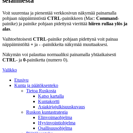
selaimesta
Voit suurentaa ja pienentää verkkosivun näkymää painamalla
pohjaan näppäimistöstä
CTRL
-painikkeen (Mac:
Command
-
painike) ja painike pohjaan pidettynä vierittää
hiiren rullaa ylös ja
alas
.
Vaihtoehtoisesti
CTRL
-painike pohjaan pidettynä voit painaa
näppäimistöltä
+
ja
-
-painikkeita näkymää muuttaaksesi.
Näkymän voi palauttaa normaaliksi painamalla yhtäaikaisesti
CTRL
- ja
0
-painiketta (numero 0).
Valikko
Etusivu
Kunta ja päätöksenteko
Tietoa Ruskosta
Katso kartalla
Kuntakortti
Asiakirjajulkisuuskuvaus
Ruskon kuntastrategia
Elinvoimaohjelma
Hyvinvointiohjelma
Osallisuusohjelma