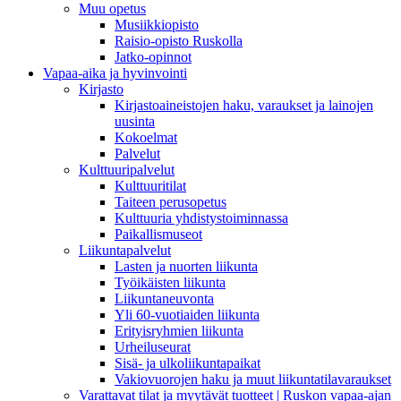
Muu opetus
Musiikkiopisto
Raisio-opisto Ruskolla
Jatko-opinnot
Vapaa-aika ja hyvinvointi
Kirjasto
Kirjastoaineistojen haku, varaukset ja lainojen
uusinta
Kokoelmat
Palvelut
Kulttuuripalvelut
Kulttuuritilat
Taiteen perusopetus
Kulttuuria yhdistystoiminnassa
Paikallismuseot
Liikuntapalvelut
Lasten ja nuorten liikunta
Työikäisten liikunta
Liikuntaneuvonta
Yli 60-vuotiaiden liikunta
Erityisryhmien liikunta
Urheiluseurat
Sisä- ja ulkoliikuntapaikat
Vakiovuorojen haku ja muut liikuntatilavaraukset
Varattavat tilat ja myytävät tuotteet | Ruskon vapaa-ajan