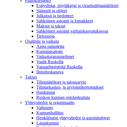
Päätöksenteko
Esityslistat, pöytäkirjat ja viranhaltijapäätökset
Säännöt ja ohjeet
Julkaisut ja tiedotteet
Sähköinen asiointi ja lomakkeet
Maksut ja taksat
Sähköinen asiointi varhaiskasvatuksessa
Tietosuoja
Osallistu ja vaikuta
Anna palautetta
Kuntalaisaloite
Vaikuttajatoimielimet
Vaalit Ruskolla
Vapaaehtoistöitä Ruskolla
Ilmoituskanava
Talous
Tilinpäätökset ja talousarvio
Tilintarkastus- ja arviointikertomukset
Hankinnat
Ruskon kunnan ostolaskudata
Yhteystiedot ja organisaatio
Valtuusto
Kunnanhallitus
Henkilöstön yhteystiedot ja asiointiohjeet
Lautakunnat