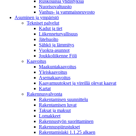
Ruskolaisia yhdistyksiä
Nuorisovaltuusto
Vanhus- ja vammaisneuvosto
Asuminen ja ympäristö
Tekniset palvelut
Kadut ja tiet
Liikenneturvallisuus
Jätehuolto
Sähkö ja lämmitys
Vuokra-asunnot
Joukkoliikenne Föli
Kaavoitus
Maakuntakaavoitus
Yleiskaavoitus
Asemakaavoitus
Kaavamuutokset ja vireillä olevat kaavat
Kartat
Rakennusvalvonta
Rakentamisen suunnittelu
Rakentamisen luvat
Taksat ja maksut
Lomakkeet
Rakennustyön suorittaminen
Rakennuspiirustukset
Rakentamislaki 1.1.25 alkaen