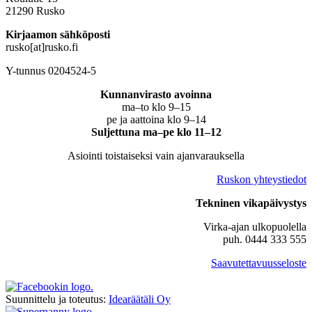
21290 Rusko
Kirjaamon sähköposti
rusko[at]rusko.fi
Y-tunnus 0204524-5
Kunnanvirasto avoinna
ma–to klo 9–15
pe ja aattoina klo 9–14
Suljettuna ma–pe klo 11–12
Asiointi toistaiseksi vain ajanvarauksella
Ruskon yhteystiedot
Tekninen vikapäivystys
Virka-ajan ulkopuolella
puh. 0444 333 555
Saavutettavuusseloste
Suunnittelu ja toteutus:
Idearäätäli Oy