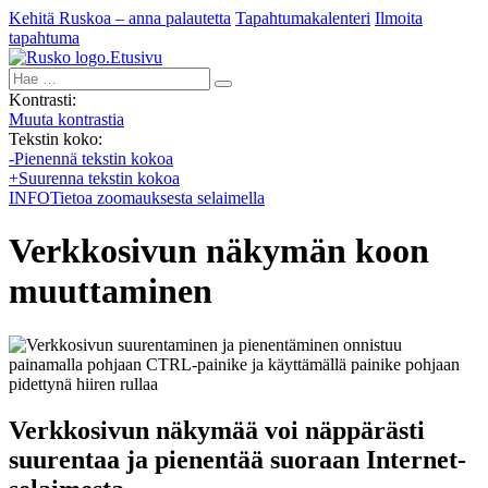
Kehitä Ruskoa – anna palautetta
Tapahtumakalenteri
Ilmoita
tapahtuma
Etusivu
Hae:
Kontrasti:
Muuta kontrastia
Tekstin koko:
-
Pienennä tekstin kokoa
+
Suurenna tekstin kokoa
INFO
Tietoa zoomauksesta selaimella
Verkkosivun näkymän koon
muuttaminen
Verkkosivun näkymää voi näppärästi
suurentaa ja pienentää suoraan Internet-