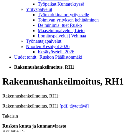
Työpaikat Kuntarekryssä
Yrityspalvelut
Työmarkkinatori yritykselle
Toimivan yrityksen kehittäminen
De minimis -tuet Rusko
Maasetutupalvelut | Lieto
Lomituspalvelut | Vehmaa
Työnantajapalvelut
Nuorten Kesätyöt 2026
Kesätyösetelit 2026
Uudet tontit | Ruskon Päällistönmäki
Rakennushankeilmoitus, RH1
Rakennushankeilmoitus, RH1
Rakennushankeilmoitus, RH1:
Rakennushankeilmoitus, RH1
[pdf, täytettävä]
Takaisin
Ruskon kunta ja kunnanvirasto
Koulutie 15