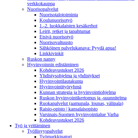
verkkokauppa
Nuorisopalvelut
Nuorisotalotoiminta
Koulunuorisotyö
1.-2. luokkalaisten kesäkerhot
Leirit, retket ja tapahtumat
Etsivä nuorisotyö
Nuorisovaltuusto
Sähköinen palvelukanava: Pyydä apua!
Linkkivinkit
Ruskon nanny
Hyvinvoinnin edistäminen
Kohdeavustukset 2026
Yhdistysohjelma ja yhdistykset
Hyvinvointilautakunta
Hyvinvointityöryhmä
Kunnan strategia ja hyvinvointiohjelma
Ruskon hyvinvointikertomus ja -suunnitelma
Ruokapalvelut (aamupala, lounas, välipala)
Raisio-opisto | kansalaisopisto
Varsinais-Suomen hyvinvointialue Varha
Kohdeavustukset 2026
Työ ja yrittäminen
Työllisyyspalvelut
Työmarkkinatori