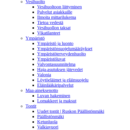
Vesihuolto
Vesihuoltoon liittyminen
Palvelut asiakkaille
Ilmoita mittarilukema
Tietoa vedestä
Vesihuollon taksat
Vikatilanteet
Ympäristö
Ympäristö ja luonto
Ympäristönsuojelumääräykset
Ympäristöterveydenhuolto
Ympäristöluvat
Valvontasuunnitelma
Haja-asutuksen jätevedet
Valonia
Löytöeläimet ja eläinsuojelu
Eläinlääkäripalvelut
Maa-aineksenotto
Luvan hakeminen
Lomakkeet ja maksut
Tontit
Uudet tontit | Ruskon Päällistönmäki
Päällistönmäki
Ketunluola
Valkiavuori