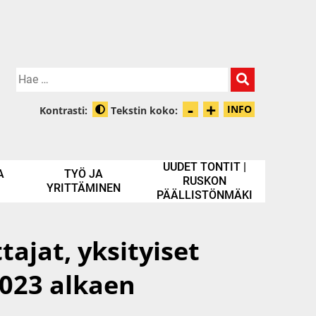
Hae:
-
+
Pienennä tek
Suurenna t
INFO
Kontrasti:
Tekstin koko:
Tietoa zooma
Muuta kontrastia
UUDET TONTIT |
A
TYÖ JA
RUSKON
YRITTÄMINEN
PÄÄLLISTÖNMÄKI
ajat, yksityiset
2023 alkaen