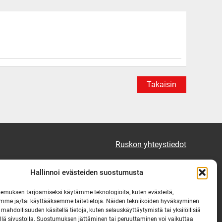
Takaisin
Ruskon yhteystiedot
Tekninen vikapäivystys
Hallinnoi evästeiden suostumusta
Virka-ajan ulkopuolella
emuksen tarjoamiseksi käytämme teknologioita, kuten evästeitä,
mme ja/tai käyttääksemme laitetietoja. Näiden tekniikoiden hyväksyminen
puh. 0444 333 555
 mahdollisuuden käsitellä tietoja, kuten selauskäyttäytymistä tai yksilöllisiä
llä sivustolla. Suostumuksen jättäminen tai peruuttaminen voi vaikuttaa