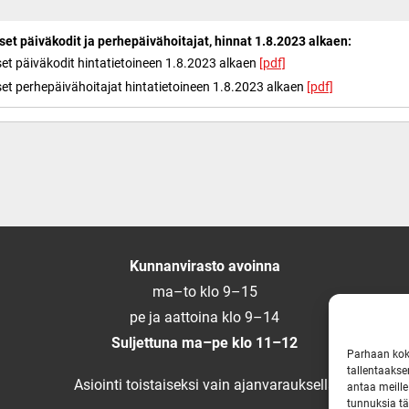
et päiväkodit ja perhepäivähoitajat, hinnat 1.8.2023 alkaen:
set päiväkodit hintatietoineen 1.8.2023 alkaen
[pdf]
set perhepäivähoitajat hintatietoineen 1.8.2023 alkaen
[pdf]
Kunnanvirasto avoinna
ma–to klo 9–15
pe ja aattoina klo 9–14
Suljettuna ma–pe klo 11–12
Parhaan kok
tallentaakse
Asiointi toistaiseksi vain ajanvarauksella
antaa meille
tunnuksia tä