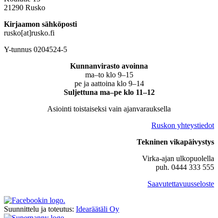
21290 Rusko
Kirjaamon sähköposti
rusko[at]rusko.fi
Y-tunnus 0204524-5
Kunnanvirasto avoinna
ma–to klo 9–15
pe ja aattoina klo 9–14
Suljettuna ma–pe klo 11–12
Asiointi toistaiseksi vain ajanvarauksella
Ruskon yhteystiedot
Tekninen vikapäivystys
Virka-ajan ulkopuolella
puh. 0444 333 555
Saavutettavuusseloste
Suunnittelu ja toteutus:
Idearäätäli Oy