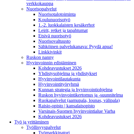
verkkokauppa
Nuorisopalvelut
Nuorisotalotoiminta
Koulunuorisotyö
1.-2. luokkalaisten kesäkerhot
Leirit, retket ja tapahtumat
Etsivä nuorisotyö
Nuorisovaltuusto
Sähköinen palvelukanava: Pyydä apua!
Linkkivinkit
Ruskon nanny
Hyvinvoinnin edistäminen
Kohdeavustukset 2026
Yhdistysohjelma ja yhdistykset
Hyvinvointilautakunta
Hyvinvointityöryhmä
Kunnan strategia ja hyvinvointiohjelma
Ruskon hyvinvointikertomus ja -suunnitelma
Ruokapalvelut (aamupala, lounas, välipala)
Raisio-opisto | kansalaisopisto
Varsinais-Suomen hyvinvointialue Varha
Kohdeavustukset 2026
Työ ja yrittäminen
Työllisyyspalvelut
Työmarkkinatori