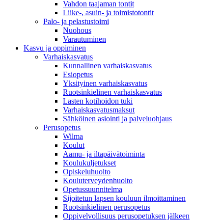
Vahdon taajaman tontit
Liike-, asuin- ja toimistotontit
Palo- ja pelastustoimi
Nuohous
Varautuminen
Kasvu ja oppiminen
Varhaiskasvatus
Kunnallinen varhaiskasvatus
Esiopetus
Yksityinen varhaiskasvatus
Ruotsinkielinen varhaiskasvatus
Lasten kotihoidon tuki
Varhaiskasvatusmaksut
Sähköinen asiointi ja palveluohjaus
Perusopetus
Wilma
Koulut
Aamu- ja iltapäivätoiminta
Koulukuljetukset
Opiskeluhuolto
Kouluterveydenhuolto
Opetussuunnitelma
Sijoitetun lapsen kouluun ilmoittaminen
Ruotsinkielinen perusopetus
Oppivelvollisuus perusopetuksen jälkeen