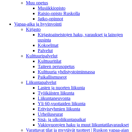
Muu opetus
Musiikkiopisto
Raisio-opisto Ruskolla
Jatko-opinnot
Vapaa-aika ja hyvinvointi
Kirjasto
Kirjastoaineistojen haku, varaukset ja lainojen
uusinta
Kokoelmat
Palvelut
Kulttuuripalvelut
Kulttuuritilat
Taiteen perusopetus
Kulttuuria yhdistystoiminnassa
Paikallismuseot
Liikuntapalvelut
Lasten ja nuorten liikunta
Työikäisten liikunta
Liikuntaneuvonta
Yli 60-vuotiaiden liikunta
Erityisryhmien liikunta
Urheiluseurat
Sisä- ja ulkoliikuntapaikat
Vakiovuorojen haku ja muut liikuntatilavaraukset
Varattavat tilat ja myytävät tuotteet | Ruskon vapaa-ajan