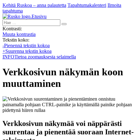
Kehitä Ruskoa – anna palautetta
Tapahtumakalenteri
Ilmoita
tapahtuma
Etusivu
Hae:
Kontrasti:
Muuta kontrastia
Tekstin koko:
-
Pienennä tekstin kokoa
+
Suurenna tekstin kokoa
INFO
Tietoa zoomauksesta selaimella
Verkkosivun näkymän koon
muuttaminen
Verkkosivun näkymää voi näppärästi
suurentaa ja pienentää suoraan Internet-