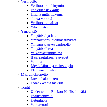
Vesihuolto
Vesihuoltoon liittyminen
Palvelut asiakkaille
Ilmoita mittarilukema
Tietoa vedestä
Vesihuollon taksat
Vikatilanteet
Ympäristö
Ympäristö ja luonto
Ympäristönsuojelumääräykset
Ympäristöterveydenhuolto
Ympäristöluvat
Valvontasuunnitelma
Haja-asutuksen jätevedet
Valonia
Löytöeläimet ja eläinsuojelu
Eläinlääkäripalvelut
Maa-aineksenotto
Luvan hakeminen
Lomakkeet ja maksut
Tontit
Uudet tontit | Ruskon Päällistönmäki
Päällistönmäki
Ketunluola
Valkiavuori