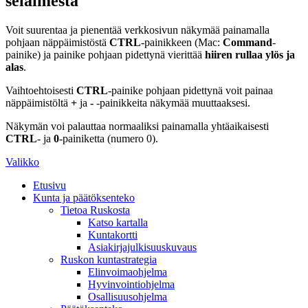
selaimesta
Voit suurentaa ja pienentää verkkosivun näkymää painamalla
pohjaan näppäimistöstä
CTRL
-painikkeen (Mac:
Command
-
painike) ja painike pohjaan pidettynä vierittää
hiiren rullaa ylös ja
alas
.
Vaihtoehtoisesti
CTRL
-painike pohjaan pidettynä voit painaa
näppäimistöltä
+
ja
-
-painikkeita näkymää muuttaaksesi.
Näkymän voi palauttaa normaaliksi painamalla yhtäaikaisesti
CTRL
- ja
0
-painiketta (numero 0).
Valikko
Etusivu
Kunta ja päätöksenteko
Tietoa Ruskosta
Katso kartalla
Kuntakortti
Asiakirjajulkisuuskuvaus
Ruskon kuntastrategia
Elinvoimaohjelma
Hyvinvointiohjelma
Osallisuusohjelma