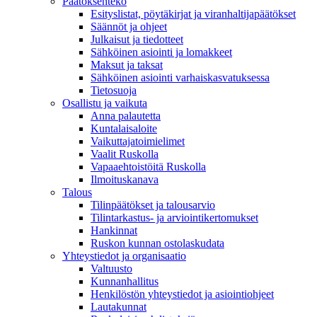
Päätöksenteko
Esityslistat, pöytäkirjat ja viranhaltijapäätökset
Säännöt ja ohjeet
Julkaisut ja tiedotteet
Sähköinen asiointi ja lomakkeet
Maksut ja taksat
Sähköinen asiointi varhaiskasvatuksessa
Tietosuoja
Osallistu ja vaikuta
Anna palautetta
Kuntalaisaloite
Vaikuttajatoimielimet
Vaalit Ruskolla
Vapaaehtoistöitä Ruskolla
Ilmoituskanava
Talous
Tilinpäätökset ja talousarvio
Tilintarkastus- ja arviointikertomukset
Hankinnat
Ruskon kunnan ostolaskudata
Yhteystiedot ja organisaatio
Valtuusto
Kunnanhallitus
Henkilöstön yhteystiedot ja asiointiohjeet
Lautakunnat