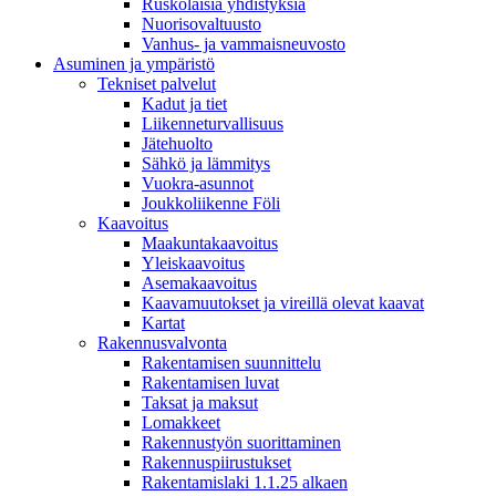
Ruskolaisia yhdistyksiä
Nuorisovaltuusto
Vanhus- ja vammaisneuvosto
Asuminen ja ympäristö
Tekniset palvelut
Kadut ja tiet
Liikenneturvallisuus
Jätehuolto
Sähkö ja lämmitys
Vuokra-asunnot
Joukkoliikenne Föli
Kaavoitus
Maakuntakaavoitus
Yleiskaavoitus
Asemakaavoitus
Kaavamuutokset ja vireillä olevat kaavat
Kartat
Rakennusvalvonta
Rakentamisen suunnittelu
Rakentamisen luvat
Taksat ja maksut
Lomakkeet
Rakennustyön suorittaminen
Rakennuspiirustukset
Rakentamislaki 1.1.25 alkaen