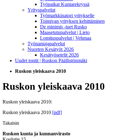
Työpaikat Kuntarekryssä
Yrityspalvelut
Työmarkkinatori yritykselle
Toimivan yrityksen kehittäminen
De minimis -tuet Rusko
Maasetutupalvelut | Lieto
Lomituspalvelut | Vehmaa
Työnantajapalvelut
Nuorten Kesätyöt 2026
Kesätyösetelit 2026
Uudet tontit | Ruskon Päällistönmäki
Ruskon yleiskaava 2010
Ruskon yleiskaava 2010
Ruskon yleiskaava 2010:
Ruskon yleiskaava 2010
[pdf]
Takaisin
Ruskon kunta ja kunnanvirasto
Koulutie 15