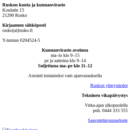
Ruskon kunta ja kunnanvirasto
Koulutie 15
21290 Rusko
Kirjaamon sähköposti
rusko[at]rusko.fi
Y-tunnus 0204524-5
Kunnanvirasto avoinna
ma–to klo 9–15
pe ja aattoina klo 9–14
Suljettuna ma–pe klo 11–12
Asiointi toistaiseksi vain ajanvarauksella
Ruskon yhteystiedot
Tekninen vikapäivystys
Virka-ajan ulkopuolella
puh. 0444 333 555
Saavutettavuusseloste