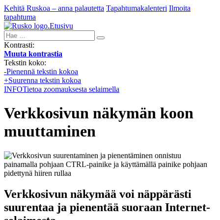
Kehitä Ruskoa – anna palautetta
Tapahtumakalenteri
Ilmoita
tapahtuma
Etusivu
Hae:
Kontrasti:
Muuta kontrastia
Tekstin koko:
-
Pienennä tekstin kokoa
+
Suurenna tekstin kokoa
INFO
Tietoa zoomauksesta selaimella
Verkkosivun näkymän koon
muuttaminen
Verkkosivun näkymää voi näppärästi
suurentaa ja pienentää suoraan Internet-