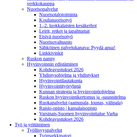
verkkokauppa
Nuorisopalvelut
Nuorisotalotoiminta
Koulunuorisotyö
1.-2. luokkalaisten kesäkerhot
Leirit, retket ja tapahtumat
Etsivä nuorisotyö
Nuorisovaltuusto
Sähköinen palvelukanava: Pyydä apua!
Linkkivinkit
Ruskon nanny
Hyvinvoinnin edistäminen
Kohdeavustukset 2026
Yhdistysohjelma ja yhdistykset
Hyvinvointilautakunta
Hyvinvointityöryhmä
Kunnan strategia ja hyvinvointiohjelma
Ruskon hyvinvointikertomus ja -suunnitelma
Ruokapalvelut (aamupala, lounas, välipala)
Raisio-opisto | kansalaisopisto
Varsinais-Suomen hyvinvointialue Varha
Kohdeavustukset 2026
Työ ja yrittäminen
Työllisyyspalvelut
Työmarkkinatori