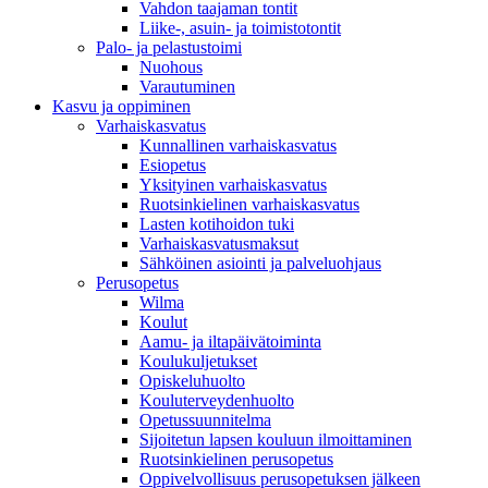
Vahdon taajaman tontit
Liike-, asuin- ja toimistotontit
Palo- ja pelastustoimi
Nuohous
Varautuminen
Kasvu ja oppiminen
Varhaiskasvatus
Kunnallinen varhaiskasvatus
Esiopetus
Yksityinen varhaiskasvatus
Ruotsinkielinen varhaiskasvatus
Lasten kotihoidon tuki
Varhaiskasvatusmaksut
Sähköinen asiointi ja palveluohjaus
Perusopetus
Wilma
Koulut
Aamu- ja iltapäivätoiminta
Koulukuljetukset
Opiskeluhuolto
Kouluterveydenhuolto
Opetussuunnitelma
Sijoitetun lapsen kouluun ilmoittaminen
Ruotsinkielinen perusopetus
Oppivelvollisuus perusopetuksen jälkeen