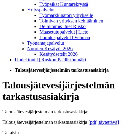
Työpaikat Kuntarekryssä
Yrityspalvelut
Työmarkkinatori yritykselle
Toimivan yrityksen kehittäminen
De minimis -tuet Rusko
Maasetutupalvelut | Lieto
Lomituspalvelut | Vehmaa
Työnantajapalvelut
Nuorten Kesätyöt 2026
Kesätyösetelit 2026
Uudet tontit | Ruskon Päällistönmäki
Talousjätevesijärjestelmän tarkastusasiakirja
Talousjätevesijärjestelmän
tarkastusasiakirja
Talousjätevesijärjestelmän tarkastusasiakirja:
Talousjätevesijärjestelmän tarkastusasiakirja
[pdf, täytettävä]
Takaisin