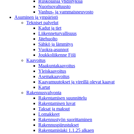
Ruskolaisia yhdistyksiä
Nuorisovaltuusto
Vanhus- ja vammaisneuvosto
Asuminen ja ympäristö
Tekniset palvelut
Kadut ja tiet
Liikenneturvallisuus
Jätehuolto
Sähkö ja lämmitys
Vuokra-asunnot
Joukkoliikenne Föli
Kaavoitus
Maakuntakaavoitus
Yleiskaavoitus
Asemakaavoitus
Kaavamuutokset ja vireillä olevat kaavat
Kartat
Rakennusvalvonta
Rakentamisen suunnittelu
Rakentamisen luvat
Taksat ja maksut
Lomakkeet
Rakennustyön suorittaminen
Rakennuspiirustukset
Rakentamislaki 1.1.25 alkaen