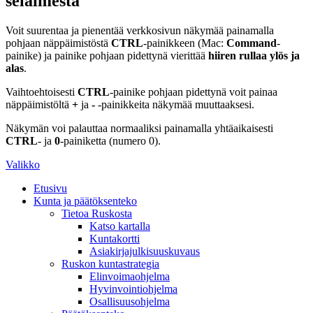
selaimesta
Voit suurentaa ja pienentää verkkosivun näkymää painamalla
pohjaan näppäimistöstä
CTRL
-painikkeen (Mac:
Command
-
painike) ja painike pohjaan pidettynä vierittää
hiiren rullaa ylös ja
alas
.
Vaihtoehtoisesti
CTRL
-painike pohjaan pidettynä voit painaa
näppäimistöltä
+
ja
-
-painikkeita näkymää muuttaaksesi.
Näkymän voi palauttaa normaaliksi painamalla yhtäaikaisesti
CTRL
- ja
0
-painiketta (numero 0).
Valikko
Etusivu
Kunta ja päätöksenteko
Tietoa Ruskosta
Katso kartalla
Kuntakortti
Asiakirjajulkisuuskuvaus
Ruskon kuntastrategia
Elinvoimaohjelma
Hyvinvointiohjelma
Osallisuusohjelma