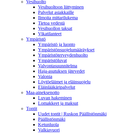
Vesihuolto
Vesihuoltoon liittyminen
Palvelut asiakkaille
Ilmoita mittarilukema
Tietoa vedestä
Vesihuollon taksat
Vikatilanteet
Ympäristö
Ympäristö ja luonto
Ympäristönsuojelumääräykset
Ympäristöterveydenhuolto
Ympäristöluvat
Valvontasuunnitelma
Haja-asutuksen jätevedet
Valonia
Löytöeläimet ja eläinsuojelu
Eläinlääkäripalvelut
Maa-aineksenotto
Luvan hakeminen
Lomakkeet ja maksut
Tontit
Uudet tontit | Ruskon Päällistönmäki
Päällistönmäki
Ketunluola
Valkiavuori