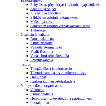
Päätöksenteko
Esityslistat, pöytäkirjat ja viranhaltijapäätökset
Säännöt ja ohjeet
Julkaisut ja tiedotteet
Sähköinen asiointi ja lomakkeet
Maksut ja taksat
Sähköinen asiointi varhaiskasvatuksessa
Tietosuoja
Osallistu ja vaikuta
Anna palautetta
Kuntalaisaloite
Vaikuttajatoimielimet
Vaalit Ruskolla
Vapaaehtoistöitä Ruskolla
Ilmoituskanava
Talous
Tilinpäätökset ja talousarvio
Tilintarkastus- ja arviointikertomukset
Hankinnat
Ruskon kunnan ostolaskudata
Yhteystiedot ja organisaatio
Valtuusto
Kunnanhallitus
Henkilöstön yhteystiedot ja asiointiohjeet
Lautakunnat