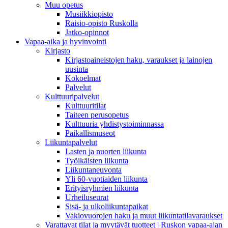
Muu opetus
Musiikkiopisto
Raisio-opisto Ruskolla
Jatko-opinnot
Vapaa-aika ja hyvinvointi
Kirjasto
Kirjastoaineistojen haku, varaukset ja lainojen
uusinta
Kokoelmat
Palvelut
Kulttuuripalvelut
Kulttuuritilat
Taiteen perusopetus
Kulttuuria yhdistystoiminnassa
Paikallismuseot
Liikuntapalvelut
Lasten ja nuorten liikunta
Työikäisten liikunta
Liikuntaneuvonta
Yli 60-vuotiaiden liikunta
Erityisryhmien liikunta
Urheiluseurat
Sisä- ja ulkoliikuntapaikat
Vakiovuorojen haku ja muut liikuntatilavaraukset
Varattavat tilat ja myytävät tuotteet | Ruskon vapaa-ajan