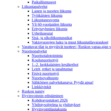
Paikallismuseot
Liikuntapalvelut
Lasten ja nuorten liikunta
Työikäisten liikunta
Liikuntaneuvonta
Yli 60-vuotiaiden liikunta
Erityisryhmien liikunta
Urheiluseurat
Sisä- ja ulkoliikuntapaikat
Vakiovuorojen haku ja muut liikuntatilavaraukset
Varattavat tilat ja myytävät tuotteet | Ruskon vapaa-aja
Nuorisopalvelut
Nuorisotalotoiminta
Koulunuorisotyö
1.-2. luokkalaisten kesäkerhot
Leirit, retket ja tapahtumat
Etsivä nuorisotyö
Nuorisovaltuusto
Sähköinen palvelukanava: Pyydä apua!
Linkkivinkit
Ruskon nanny
Hyvinvoinnin edistäminen
Kohdeavustukset 2026
Yhdistysohjelma ja yhdistykset
Hyvinvointilautakunta