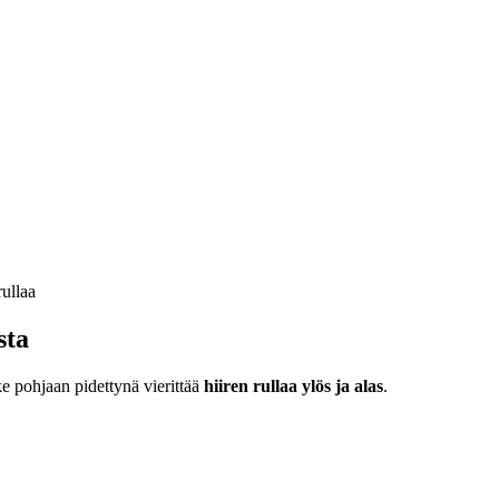
sta
ke pohjaan pidettynä vierittää
hiiren rullaa ylös ja alas
.