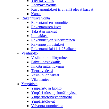
Yleiskaavoitus
Asemakaavoitus
Kaavamuutokset ja vireillä olevat kaavat
Kartat
Rakennusvalvonta
Rakentamisen suunnittelu
Rakentamisen luvat
Taksat ja maksut
Lomakkeet
Rakennustyön suorittaminen
Rakennuspiirustukset
Rakentamislaki 1.1.25 alkaen
Vesihuolto
Vesihuoltoon liittyminen
Palvelut asiakkaille
Ilmoita mittarilukema
Tietoa vedestä
Vesihuollon taksat
Vikatilanteet
Ympäristö
Ympäristö ja luonto
Ympäristönsuojelumääräykset
Ympäristöterveydenhuolto
Ympäristöluvat
Valvontasuunnitelma