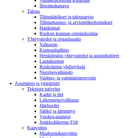
Vapaaehtoistöitä Ruskolla
Ilmoituskanava
Talous
Tilinpäätökset ja talousarvio
Tilintarkastus- ja arviointikertomukset
Hankinnat
Ruskon kunnan ostolaskudata
Yhteystiedot ja organisaatio
Valtuusto
Kunnanhallitus
Henkilöstön yhteystiedot ja asiointiohjeet
Lautakunnat
Ruskolaisia yhdistyksiä
Nuorisovaltuusto
Vanhus- ja vammaisneuvosto
Asuminen ja ympäristö
Tekniset palvelut
Kadut ja tiet
Liikenneturvallisuus
Jätehuolto
Sähkö ja lämmitys
Vuokra-asunnot
Joukkoliikenne Föli
Kaavoitus
Maakuntakaavoitus