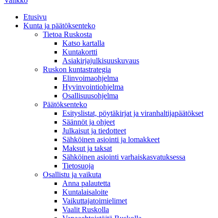
Valikko
Etusivu
Kunta ja päätöksenteko
Tietoa Ruskosta
Katso kartalla
Kuntakortti
Asiakirjajulkisuuskuvaus
Ruskon kuntastrategia
Elinvoimaohjelma
Hyvinvointiohjelma
Osallisuusohjelma
Päätöksenteko
Esityslistat, pöytäkirjat ja viranhaltijapäätökset
Säännöt ja ohjeet
Julkaisut ja tiedotteet
Sähköinen asiointi ja lomakkeet
Maksut ja taksat
Sähköinen asiointi varhaiskasvatuksessa
Tietosuoja
Osallistu ja vaikuta
Anna palautetta
Kuntalaisaloite
Vaikuttajatoimielimet
Vaalit Ruskolla