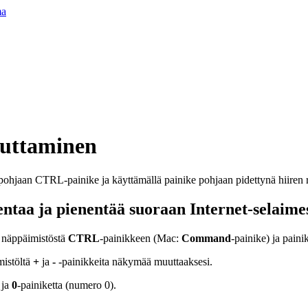
ma
uttaminen
ntaa ja pienentää suoraan Internet-selaime
 näppäimistöstä
CTRL
-painikkeen (Mac:
Command
-painike) ja paini
mistöltä
+
ja
-
-painikkeita näkymää muuttaaksesi.
 ja
0
-painiketta (numero 0).