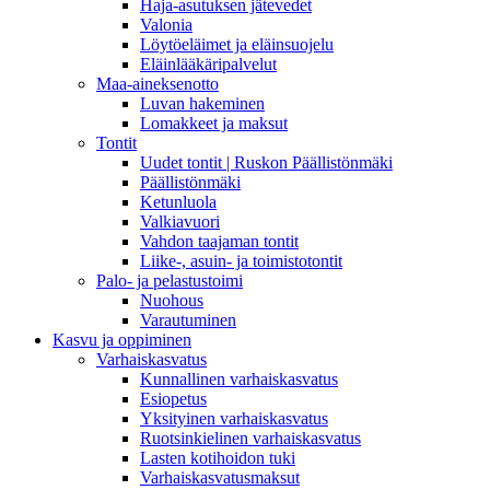
Haja-asutuksen jätevedet
Valonia
Löytöeläimet ja eläinsuojelu
Eläinlääkäripalvelut
Maa-aineksenotto
Luvan hakeminen
Lomakkeet ja maksut
Tontit
Uudet tontit | Ruskon Päällistönmäki
Päällistönmäki
Ketunluola
Valkiavuori
Vahdon taajaman tontit
Liike-, asuin- ja toimistotontit
Palo- ja pelastustoimi
Nuohous
Varautuminen
Kasvu ja oppiminen
Varhaiskasvatus
Kunnallinen varhaiskasvatus
Esiopetus
Yksityinen varhaiskasvatus
Ruotsinkielinen varhaiskasvatus
Lasten kotihoidon tuki
Varhaiskasvatusmaksut