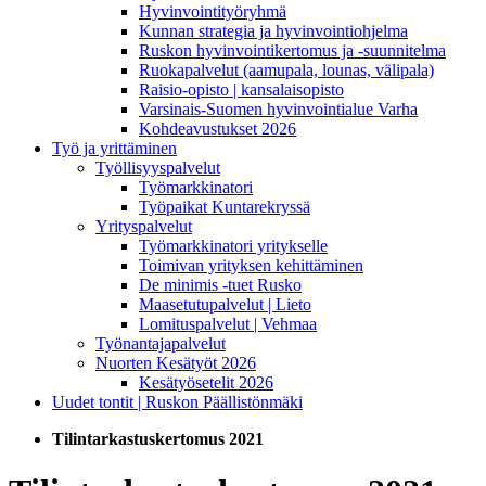
Hyvinvointityöryhmä
Kunnan strategia ja hyvinvointiohjelma
Ruskon hyvinvointikertomus ja -suunnitelma
Ruokapalvelut (aamupala, lounas, välipala)
Raisio-opisto | kansalaisopisto
Varsinais-Suomen hyvinvointialue Varha
Kohdeavustukset 2026
Työ ja yrittäminen
Työllisyyspalvelut
Työmarkkinatori
Työpaikat Kuntarekryssä
Yrityspalvelut
Työmarkkinatori yritykselle
Toimivan yrityksen kehittäminen
De minimis -tuet Rusko
Maasetutupalvelut | Lieto
Lomituspalvelut | Vehmaa
Työnantajapalvelut
Nuorten Kesätyöt 2026
Kesätyösetelit 2026
Uudet tontit | Ruskon Päällistönmäki
Tilintarkastuskertomus 2021