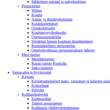
Sähköinen asiointi ja palveluohjaus
Perusopetus
Wilma
Koulut
Aamu- ja iltapäivätoiminta
Koulukuljetukset
Opiskeluhuolto
Kouluterveydenhuolto
Opetussuunnitelma
Sijoitetun lapsen kouluun ilmoittaminen
Ruotsinkielinen perusopetus
Oppivelvollisuus perusopetuksen jälkeen
Muu opetus
Musiikkiopisto
Raisio-opisto Ruskolla
Jatko-opinnot
Vapaa-aika ja hyvinvointi
Kirjasto
Kirjastoaineistojen haku, varaukset ja lainojen uusi
Kokoelmat
Palvelut
Kulttuuripalvelut
Kulttuuritilat
Taiteen perusopetus
Kulttuuria yhdistystoiminnassa