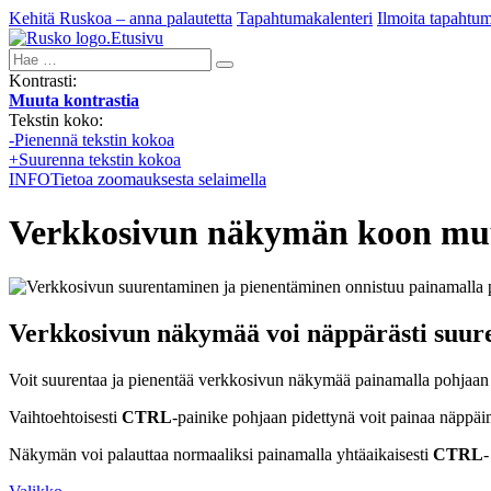
Kehitä Ruskoa – anna palautetta
Tapahtumakalenteri
Ilmoita tapahtu
Etusivu
Hae:
Kontrasti:
Muuta kontrastia
Tekstin koko:
-
Pienennä tekstin kokoa
+
Suurenna tekstin kokoa
INFO
Tietoa zoomauksesta selaimella
Verkkosivun näkymän koon mu
Verkkosivun näkymää voi näppärästi suure
Voit suurentaa ja pienentää verkkosivun näkymää painamalla pohjaan
Vaihtoehtoisesti
CTRL
-painike pohjaan pidettynä voit painaa näppäi
Näkymän voi palauttaa normaaliksi painamalla yhtäaikaisesti
CTRL
-