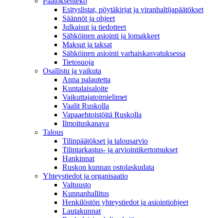
Päätöksenteko
Esityslistat, pöytäkirjat ja viranhaltijapäätökset
Säännöt ja ohjeet
Julkaisut ja tiedotteet
Sähköinen asiointi ja lomakkeet
Maksut ja taksat
Sähköinen asiointi varhaiskasvatuksessa
Tietosuoja
Osallistu ja vaikuta
Anna palautetta
Kuntalaisaloite
Vaikuttajatoimielimet
Vaalit Ruskolla
Vapaaehtoistöitä Ruskolla
Ilmoituskanava
Talous
Tilinpäätökset ja talousarvio
Tilintarkastus- ja arviointikertomukset
Hankinnat
Ruskon kunnan ostolaskudata
Yhteystiedot ja organisaatio
Valtuusto
Kunnanhallitus
Henkilöstön yhteystiedot ja asiointiohjeet
Lautakunnat