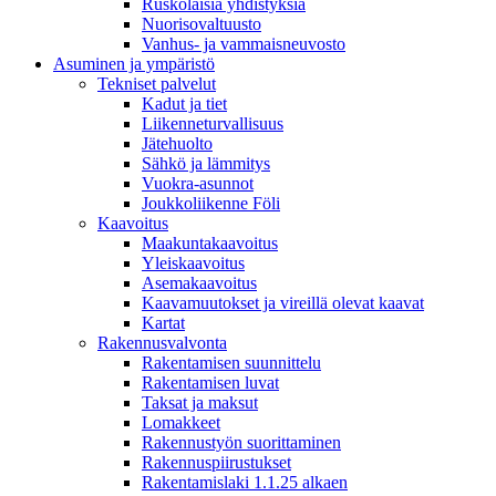
Ruskolaisia yhdistyksiä
Nuorisovaltuusto
Vanhus- ja vammaisneuvosto
Asuminen ja ympäristö
Tekniset palvelut
Kadut ja tiet
Liikenneturvallisuus
Jätehuolto
Sähkö ja lämmitys
Vuokra-asunnot
Joukkoliikenne Föli
Kaavoitus
Maakuntakaavoitus
Yleiskaavoitus
Asemakaavoitus
Kaavamuutokset ja vireillä olevat kaavat
Kartat
Rakennusvalvonta
Rakentamisen suunnittelu
Rakentamisen luvat
Taksat ja maksut
Lomakkeet
Rakennustyön suorittaminen
Rakennuspiirustukset
Rakentamislaki 1.1.25 alkaen