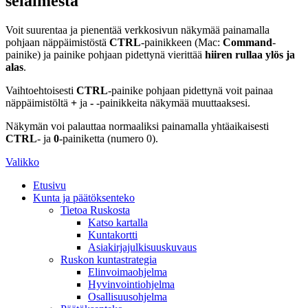
selaimesta
Voit suurentaa ja pienentää verkkosivun näkymää painamalla
pohjaan näppäimistöstä
CTRL
-painikkeen (Mac:
Command
-
painike) ja painike pohjaan pidettynä vierittää
hiiren rullaa ylös ja
alas
.
Vaihtoehtoisesti
CTRL
-painike pohjaan pidettynä voit painaa
näppäimistöltä
+
ja
-
-painikkeita näkymää muuttaaksesi.
Näkymän voi palauttaa normaaliksi painamalla yhtäaikaisesti
CTRL
- ja
0
-painiketta (numero 0).
Valikko
Etusivu
Kunta ja päätöksenteko
Tietoa Ruskosta
Katso kartalla
Kuntakortti
Asiakirjajulkisuuskuvaus
Ruskon kuntastrategia
Elinvoimaohjelma
Hyvinvointiohjelma
Osallisuusohjelma