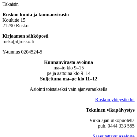
Takaisin
Ruskon kunta ja kunnanvirasto
Koulutie 15
21290 Rusko
Kirjaamon sähköposti
rusko[at]rusko.fi
Y-tunnus 0204524-5
Kunnanvirasto avoinna
ma–to klo 9–15
pe ja aattoina klo 9–14
Suljettuna ma–pe klo 11–12
Asiointi toistaiseksi vain ajanvarauksella
Ruskon yhteystiedot
Tekninen vikapäivystys
Virka-ajan ulkopuolella
puh. 0444 333 555
Saavutettavuusseloste