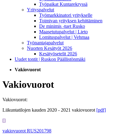
Työpaikat Kuntarekryssä
Yrityspalvelut
Työmarkkinatori yritykselle
Toimivan yrityksen kehittäminen
De minimis -tuet Rusko
Maasetutupalvelut | Lieto
Lomituspalvelut | Vehmaa
Työnantajapalvelut
Nuorten Kesätyöt 2026
Kesätyösetelit 2026
Uudet tontit | Ruskon Päällistönmäki
Vakiovuorot
Vakiovuorot
Vakiovuorot:
Liikuntatilojen kauden 2020 - 2021 vakiovuorot
[pdf]
[]
vakiovuorot RUS201798