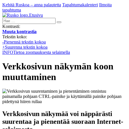
Kehitä Ruskoa – anna palautetta
Tapahtumakalenteri
Ilmoita
tapahtuma
Etusivu
Hae:
Kontrasti:
Muuta kontrastia
Tekstin koko:
-
Pienennä tekstin kokoa
+
Suurenna tekstin kokoa
INFO
Tietoa zoomauksesta selaimella
Verkkosivun näkymän koon
muuttaminen
Verkkosivun näkymää voi näppärästi
suurentaa ja pienentää suoraan Internet-