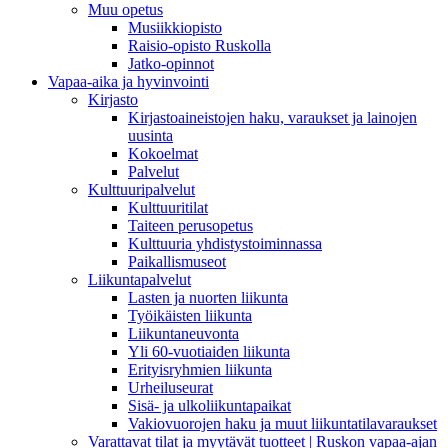
Muu opetus
Musiikkiopisto
Raisio-opisto Ruskolla
Jatko-opinnot
Vapaa-aika ja hyvinvointi
Kirjasto
Kirjastoaineistojen haku, varaukset ja lainojen
uusinta
Kokoelmat
Palvelut
Kulttuuripalvelut
Kulttuuritilat
Taiteen perusopetus
Kulttuuria yhdistystoiminnassa
Paikallismuseot
Liikuntapalvelut
Lasten ja nuorten liikunta
Työikäisten liikunta
Liikuntaneuvonta
Yli 60-vuotiaiden liikunta
Erityisryhmien liikunta
Urheiluseurat
Sisä- ja ulkoliikuntapaikat
Vakiovuorojen haku ja muut liikuntatilavaraukset
Varattavat tilat ja myytävät tuotteet | Ruskon vapaa-ajan