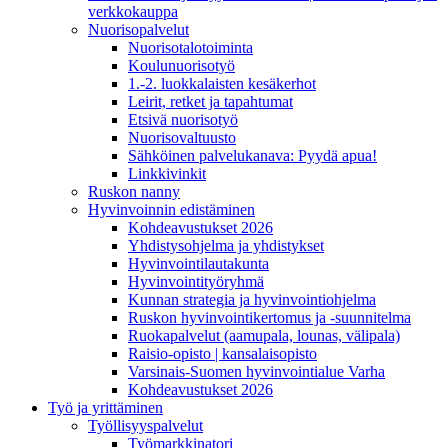
verkkokauppa
Nuorisopalvelut
Nuorisotalotoiminta
Koulunuorisotyö
1.-2. luokkalaisten kesäkerhot
Leirit, retket ja tapahtumat
Etsivä nuorisotyö
Nuorisovaltuusto
Sähköinen palvelukanava: Pyydä apua!
Linkkivinkit
Ruskon nanny
Hyvinvoinnin edistäminen
Kohdeavustukset 2026
Yhdistysohjelma ja yhdistykset
Hyvinvointilautakunta
Hyvinvointityöryhmä
Kunnan strategia ja hyvinvointiohjelma
Ruskon hyvinvointikertomus ja -suunnitelma
Ruokapalvelut (aamupala, lounas, välipala)
Raisio-opisto | kansalaisopisto
Varsinais-Suomen hyvinvointialue Varha
Kohdeavustukset 2026
Työ ja yrittäminen
Työllisyyspalvelut
Työmarkkinatori