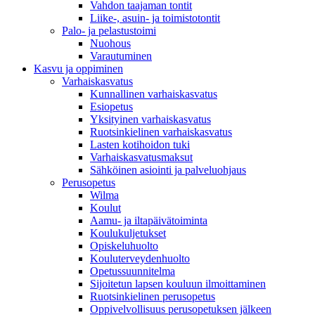
Vahdon taajaman tontit
Liike-, asuin- ja toimistotontit
Palo- ja pelastustoimi
Nuohous
Varautuminen
Kasvu ja oppiminen
Varhaiskasvatus
Kunnallinen varhaiskasvatus
Esiopetus
Yksityinen varhaiskasvatus
Ruotsinkielinen varhaiskasvatus
Lasten kotihoidon tuki
Varhaiskasvatusmaksut
Sähköinen asiointi ja palveluohjaus
Perusopetus
Wilma
Koulut
Aamu- ja iltapäivätoiminta
Koulukuljetukset
Opiskeluhuolto
Kouluterveydenhuolto
Opetussuunnitelma
Sijoitetun lapsen kouluun ilmoittaminen
Ruotsinkielinen perusopetus
Oppivelvollisuus perusopetuksen jälkeen