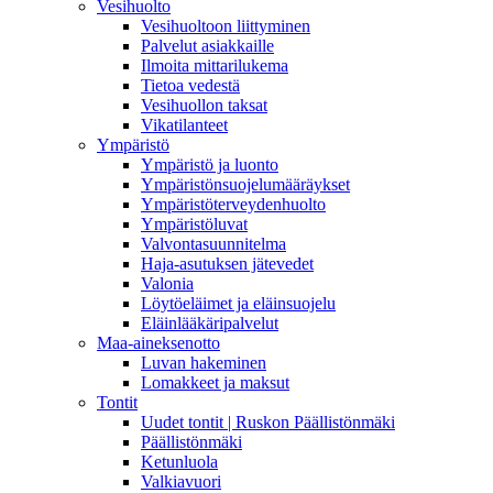
Vesihuolto
Vesihuoltoon liittyminen
Palvelut asiakkaille
Ilmoita mittarilukema
Tietoa vedestä
Vesihuollon taksat
Vikatilanteet
Ympäristö
Ympäristö ja luonto
Ympäristönsuojelumääräykset
Ympäristöterveydenhuolto
Ympäristöluvat
Valvontasuunnitelma
Haja-asutuksen jätevedet
Valonia
Löytöeläimet ja eläinsuojelu
Eläinlääkäripalvelut
Maa-aineksenotto
Luvan hakeminen
Lomakkeet ja maksut
Tontit
Uudet tontit | Ruskon Päällistönmäki
Päällistönmäki
Ketunluola
Valkiavuori