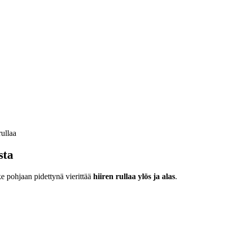
sta
ke pohjaan pidettynä vierittää
hiiren rullaa ylös ja alas
.