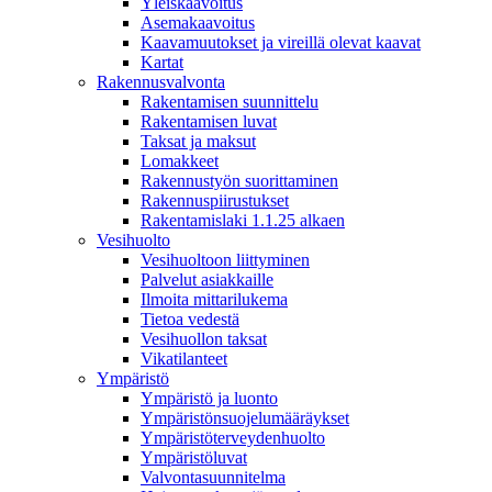
Yleiskaavoitus
Asemakaavoitus
Kaavamuutokset ja vireillä olevat kaavat
Kartat
Rakennusvalvonta
Rakentamisen suunnittelu
Rakentamisen luvat
Taksat ja maksut
Lomakkeet
Rakennustyön suorittaminen
Rakennuspiirustukset
Rakentamislaki 1.1.25 alkaen
Vesihuolto
Vesihuoltoon liittyminen
Palvelut asiakkaille
Ilmoita mittarilukema
Tietoa vedestä
Vesihuollon taksat
Vikatilanteet
Ympäristö
Ympäristö ja luonto
Ympäristönsuojelumääräykset
Ympäristöterveydenhuolto
Ympäristöluvat
Valvontasuunnitelma