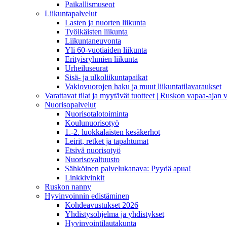
Paikallismuseot
Liikuntapalvelut
Lasten ja nuorten liikunta
Työikäisten liikunta
Liikuntaneuvonta
Yli 60-vuotiaiden liikunta
Erityisryhmien liikunta
Urheiluseurat
Sisä- ja ulkoliikuntapaikat
Vakiovuorojen haku ja muut liikuntatilavaraukset
Varattavat tilat ja myytävät tuotteet | Ruskon vapaa-aja
Nuorisopalvelut
Nuorisotalotoiminta
Koulunuorisotyö
1.-2. luokkalaisten kesäkerhot
Leirit, retket ja tapahtumat
Etsivä nuorisotyö
Nuorisovaltuusto
Sähköinen palvelukanava: Pyydä apua!
Linkkivinkit
Ruskon nanny
Hyvinvoinnin edistäminen
Kohdeavustukset 2026
Yhdistysohjelma ja yhdistykset
Hyvinvointilautakunta