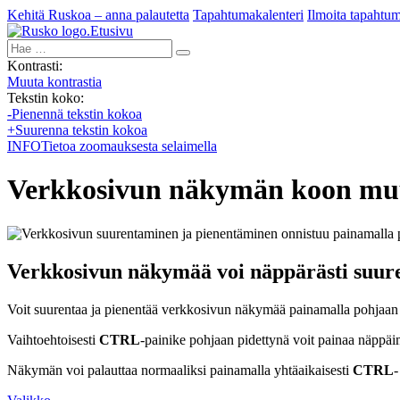
Kehitä Ruskoa – anna palautetta
Tapahtumakalenteri
Ilmoita tapahtu
Etusivu
Hae:
Kontrasti:
Muuta kontrastia
Tekstin koko:
-
Pienennä tekstin kokoa
+
Suurenna tekstin kokoa
INFO
Tietoa zoomauksesta selaimella
Verkkosivun näkymän koon mu
Verkkosivun näkymää voi näppärästi suure
Voit suurentaa ja pienentää verkkosivun näkymää painamalla pohjaan
Vaihtoehtoisesti
CTRL
-painike pohjaan pidettynä voit painaa näppäi
Näkymän voi palauttaa normaaliksi painamalla yhtäaikaisesti
CTRL
-