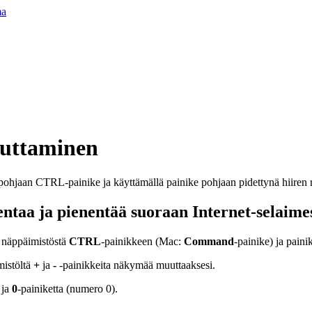
ma
uttaminen
ntaa ja pienentää suoraan Internet-selaime
 näppäimistöstä
CTRL
-painikkeen (Mac:
Command
-painike) ja paini
mistöltä
+
ja
-
-painikkeita näkymää muuttaaksesi.
 ja
0
-painiketta (numero 0).