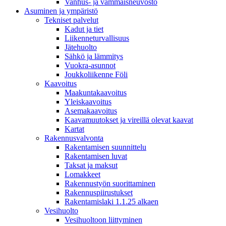
Vanhus- ja vammaisneuvosto
Asuminen ja ympäristö
Tekniset palvelut
Kadut ja tiet
Liikenneturvallisuus
Jätehuolto
Sähkö ja lämmitys
Vuokra-asunnot
Joukkoliikenne Föli
Kaavoitus
Maakuntakaavoitus
Yleiskaavoitus
Asemakaavoitus
Kaavamuutokset ja vireillä olevat kaavat
Kartat
Rakennusvalvonta
Rakentamisen suunnittelu
Rakentamisen luvat
Taksat ja maksut
Lomakkeet
Rakennustyön suorittaminen
Rakennuspiirustukset
Rakentamislaki 1.1.25 alkaen
Vesihuolto
Vesihuoltoon liittyminen