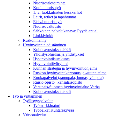
Nuorisotalotoiminta
Koulunuorisotyö
1.-2. luokkalaisten kesäkerhot
Leirit, retket ja tapahtumat
Etsivä nuorisotyö
Nuorisovaltuusto
Sähköinen palvelukanava: Pyydä apua!
Linkkivinkit
Ruskon nanny
Hyvinvoinnin edistäminen
Kohdeavustukset 2026
Yhdistysohjelma ja yhdistykset
Hyvinvointilautakunta
Hyvinvointityöryhmä
Kunnan strategia ja hyvinvointiohjelma
Ruskon hyvinvointikertomus ja -suunnitelma
Ruokapalvelut (aamupala, lounas, välipala)
Raisio-opisto | kansalaisopisto
Varsinais-Suomen hyvinvointialue Varha
Kohdeavustukset 2026
Työ ja yrittäminen
Työllisyyspalvelut
Työmarkkinatori
Työpaikat Kuntarekryssä
Yrityspalvelut