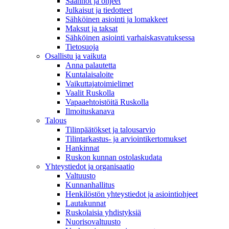
Säännöt ja ohjeet
Julkaisut ja tiedotteet
Sähköinen asiointi ja lomakkeet
Maksut ja taksat
Sähköinen asiointi varhaiskasvatuksessa
Tietosuoja
Osallistu ja vaikuta
Anna palautetta
Kuntalaisaloite
Vaikuttajatoimielimet
Vaalit Ruskolla
Vapaaehtoistöitä Ruskolla
Ilmoituskanava
Talous
Tilinpäätökset ja talousarvio
Tilintarkastus- ja arviointikertomukset
Hankinnat
Ruskon kunnan ostolaskudata
Yhteystiedot ja organisaatio
Valtuusto
Kunnanhallitus
Henkilöstön yhteystiedot ja asiointiohjeet
Lautakunnat
Ruskolaisia yhdistyksiä
Nuorisovaltuusto