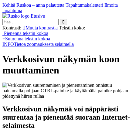
Kehitä Ruskoa – anna palautetta
Tapahtumakalenteri
Ilmoita
tapahtuma
Etusivu
Hae:
Kontrasti:
Muuta kontrastia
Tekstin koko:
-
Pienennä tekstin kokoa
+
Suurenna tekstin kokoa
INFO
Tietoa zoomauksesta selaimella
Verkkosivun näkymän koon
muuttaminen
Verkkosivun näkymää voi näppärästi
suurentaa ja pienentää suoraan Internet-
selaimesta