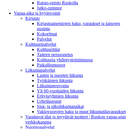
Raisio-opisto Ruskolla
Jatko-opinnot
Vapaa-aika ja hyvinvointi
Kirjasto
Kirjastoaineistojen haku, varaukset ja lainojen
uusinta
Kokoelmat
Palvelut
Kulttuuripalvelut
Kulttuuritilat
Taiteen perusopetus
Kulttuuria yhdistystoiminnassa
Paikallismuseot
Liikuntapalvelut
Lasten ja nuorten liikunta
Työikäisten liikunta
Liikuntaneuvonta
Yli 60-vuotiaiden liikunta
Erityisryhmien liikunta
Urheiluseurat
Sisä- ja ulkoliikuntapaikat
Vakiovuorojen haku ja muut liikuntatilavaraukset
Varattavat tilat ja myytävät tuotteet | Ruskon vapaa-ajan
verkkokauppa
Nuorisopalvelut