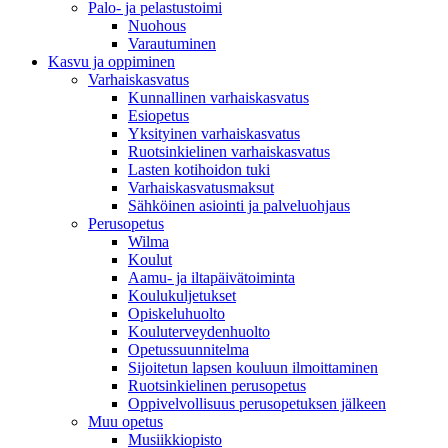
Palo- ja pelastustoimi
Nuohous
Varautuminen
Kasvu ja oppiminen
Varhaiskasvatus
Kunnallinen varhaiskasvatus
Esiopetus
Yksityinen varhaiskasvatus
Ruotsinkielinen varhaiskasvatus
Lasten kotihoidon tuki
Varhaiskasvatusmaksut
Sähköinen asiointi ja palveluohjaus
Perusopetus
Wilma
Koulut
Aamu- ja iltapäivätoiminta
Koulukuljetukset
Opiskeluhuolto
Kouluterveydenhuolto
Opetussuunnitelma
Sijoitetun lapsen kouluun ilmoittaminen
Ruotsinkielinen perusopetus
Oppivelvollisuus perusopetuksen jälkeen
Muu opetus
Musiikkiopisto