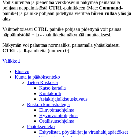
Voit suurentaa ja pienentää verkkosivun näkymää painamalla
pohjaan näppäimistöstä
CTRL
-painikkeen (Mac:
Command
-
painike) ja painike pohjaan pidettynä vierittää
hiiren rullaa ylös ja
alas
.
Vaihtoehtoisesti
CTRL
-painike pohjaan pidettynä voit painaa
näppäimistöltä
+
ja
-
-painikkeita näkymää muuttaaksesi.
Näkymän voi palauttaa normaaliksi painamalla yhtäaikaisesti
CTRL
- ja
0
-painiketta (numero 0).
Valikko
Etusivu
Kunta ja päätöksenteko
Tietoa Ruskosta
Katso kartalla
Kuntakortti
Asiakirjajulkisuuskuvaus
Ruskon kuntastrategia
Elinvoimaohjelma
Hyvinvointiohjelma
Osallisuusohjelma
Päätöksenteko
Esityslistat, pöytäkirjat ja viranhaltijapäätökset