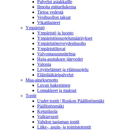
Palvelut asiakkaille
Ilmoita mittarilukema
Tietoa vedestä
Vesihuollon taksat
Vikatilanteet
Ympäristö
Ympäristö ja luonto
Ympäristönsuojelumääräykset
Ympäristöterveydenhuolto
Ympäristöluvat
Valvontasuunnitelma
Haja-asutuksen jätevedet
Valonia
Löytöeläimet ja eläinsuojelu
Eläinlääkäripalvelut
Maa-aineksenotto
Luvan hakeminen
Lomakkeet ja maksut
Tontit
Uudet tontit | Ruskon Päällistönmäki
Päällistönmäki
Ketunluola
Valkiavuori
Vahdon taajaman tontit
Liike-, asuin- ja toimistotontit