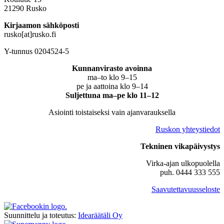
21290 Rusko
Kirjaamon sähköposti
rusko[at]rusko.fi
Y-tunnus 0204524-5
Kunnanvirasto avoinna
ma–to klo 9–15
pe ja aattoina klo 9–14
Suljettuna ma–pe klo 11–12
Asiointi toistaiseksi vain ajanvarauksella
Ruskon yhteystiedot
Tekninen vikapäivystys
Virka-ajan ulkopuolella
puh. 0444 333 555
Saavutettavuusseloste
Suunnittelu ja toteutus:
Idearäätäli Oy