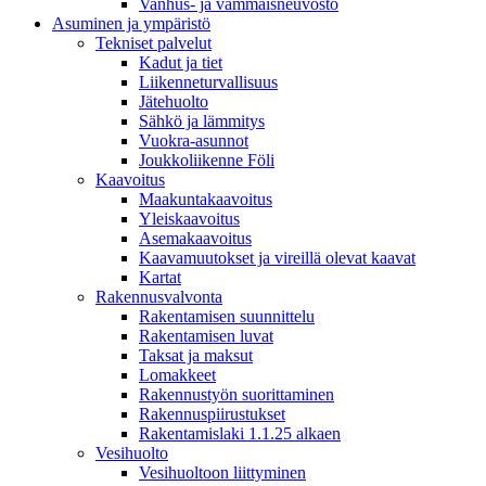
Vanhus- ja vammaisneuvosto
Asuminen ja ympäristö
Tekniset palvelut
Kadut ja tiet
Liikenneturvallisuus
Jätehuolto
Sähkö ja lämmitys
Vuokra-asunnot
Joukkoliikenne Föli
Kaavoitus
Maakuntakaavoitus
Yleiskaavoitus
Asemakaavoitus
Kaavamuutokset ja vireillä olevat kaavat
Kartat
Rakennusvalvonta
Rakentamisen suunnittelu
Rakentamisen luvat
Taksat ja maksut
Lomakkeet
Rakennustyön suorittaminen
Rakennuspiirustukset
Rakentamislaki 1.1.25 alkaen
Vesihuolto
Vesihuoltoon liittyminen