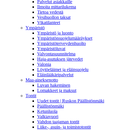
Palvelut asiakkaille
Ilmoita mittarilukema
Tietoa vedestä
Vesihuollon taksat
Vikatilanteet
Ympäristö
Ympäristö ja luonto
Ympäristönsuojelumääräykset
Ympäristöterveydenhuolto
Ympäristöluvat
Valvontasuunnitelma
Haja-asutuksen jätevedet
Valonia
Löytöeläimet ja eläinsuojelu
Eläinlääkäripalvelut
Maa-aineksenotto
Luvan hakeminen
Lomakkeet ja maksut
Tontit
Uudet tontit | Ruskon Päällistönmäki
Päällistönmäki
Ketunluola
Valkiavuori
Vahdon taajaman tontit
Liike-, asuin- ja toimistotontit