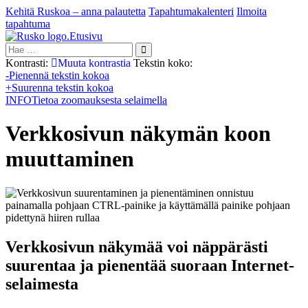
Kehitä Ruskoa – anna palautetta
Tapahtumakalenteri
Ilmoita
tapahtuma
Etusivu
Hae:
Kontrasti:
Muuta kontrastia
Tekstin koko:
-
Pienennä tekstin kokoa
+
Suurenna tekstin kokoa
INFO
Tietoa zoomauksesta selaimella
Verkkosivun näkymän koon
muuttaminen
Verkkosivun näkymää voi näppärästi
suurentaa ja pienentää suoraan Internet-
selaimesta