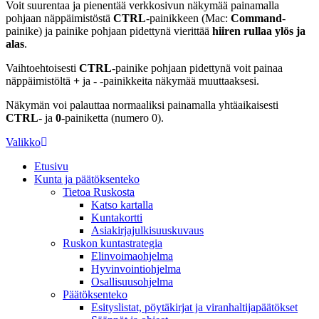
Voit suurentaa ja pienentää verkkosivun näkymää painamalla
pohjaan näppäimistöstä
CTRL
-painikkeen (Mac:
Command
-
painike) ja painike pohjaan pidettynä vierittää
hiiren rullaa ylös ja
alas
.
Vaihtoehtoisesti
CTRL
-painike pohjaan pidettynä voit painaa
näppäimistöltä
+
ja
-
-painikkeita näkymää muuttaaksesi.
Näkymän voi palauttaa normaaliksi painamalla yhtäaikaisesti
CTRL
- ja
0
-painiketta (numero 0).
Valikko
Etusivu
Kunta ja päätöksenteko
Tietoa Ruskosta
Katso kartalla
Kuntakortti
Asiakirjajulkisuuskuvaus
Ruskon kuntastrategia
Elinvoimaohjelma
Hyvinvointiohjelma
Osallisuusohjelma
Päätöksenteko
Esityslistat, pöytäkirjat ja viranhaltijapäätökset