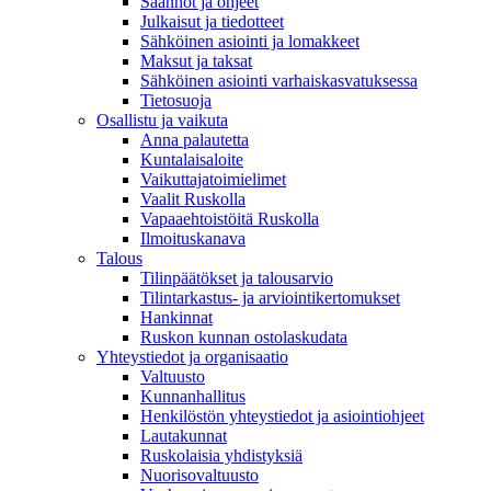
Säännöt ja ohjeet
Julkaisut ja tiedotteet
Sähköinen asiointi ja lomakkeet
Maksut ja taksat
Sähköinen asiointi varhaiskasvatuksessa
Tietosuoja
Osallistu ja vaikuta
Anna palautetta
Kuntalaisaloite
Vaikuttajatoimielimet
Vaalit Ruskolla
Vapaaehtoistöitä Ruskolla
Ilmoituskanava
Talous
Tilinpäätökset ja talousarvio
Tilintarkastus- ja arviointikertomukset
Hankinnat
Ruskon kunnan ostolaskudata
Yhteystiedot ja organisaatio
Valtuusto
Kunnanhallitus
Henkilöstön yhteystiedot ja asiointiohjeet
Lautakunnat
Ruskolaisia yhdistyksiä
Nuorisovaltuusto