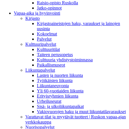
Raisio-opisto Ruskolla
Jatko-opinnot
Vapaa-aika ja hyvinvointi
Kirjasto
Kirjastoaineistojen haku, varaukset ja lainojen
uusinta
Kokoelmat
Palvelut
Kulttuuripalvelut
Kulttuuritilat
Taiteen perusopetus
Kulttuuria yhdistystoiminnassa
Paikallismuseot
Liikuntapalvelut
Lasten ja nuorten liikunta
Työikäisten liikunta
Liikuntaneuvonta
Yli 60-vuotiaiden liikunta
Erityisryhmien liikunta
Urheiluseurat
Sisä- ja ulkoliikuntapaikat
Vakiovuorojen haku ja muut liikuntatilavaraukset
Varattavat tilat ja myytävät tuotteet | Ruskon vapaa-ajan
verkkokauppa
Nuorisopalvelut