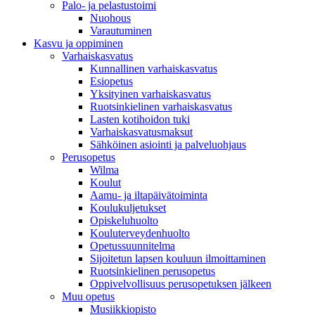
Palo- ja pelastustoimi
Nuohous
Varautuminen
Kasvu ja oppiminen
Varhaiskasvatus
Kunnallinen varhaiskasvatus
Esiopetus
Yksityinen varhaiskasvatus
Ruotsinkielinen varhaiskasvatus
Lasten kotihoidon tuki
Varhaiskasvatusmaksut
Sähköinen asiointi ja palveluohjaus
Perusopetus
Wilma
Koulut
Aamu- ja iltapäivätoiminta
Koulukuljetukset
Opiskeluhuolto
Kouluterveydenhuolto
Opetussuunnitelma
Sijoitetun lapsen kouluun ilmoittaminen
Ruotsinkielinen perusopetus
Oppivelvollisuus perusopetuksen jälkeen
Muu opetus
Musiikkiopisto