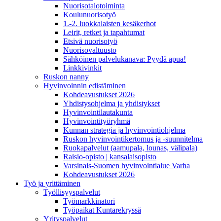
Nuorisotalotoiminta
Koulunuorisotyö
1.-2. luokkalaisten kesäkerhot
Leirit, retket ja tapahtumat
Etsivä nuorisotyö
Nuorisovaltuusto
Sähköinen palvelukanava: Pyydä apua!
Linkkivinkit
Ruskon nanny
Hyvinvoinnin edistäminen
Kohdeavustukset 2026
Yhdistysohjelma ja yhdistykset
Hyvinvointilautakunta
Hyvinvointityöryhmä
Kunnan strategia ja hyvinvointiohjelma
Ruskon hyvinvointikertomus ja -suunnitelma
Ruokapalvelut (aamupala, lounas, välipala)
Raisio-opisto | kansalaisopisto
Varsinais-Suomen hyvinvointialue Varha
Kohdeavustukset 2026
Työ ja yrittäminen
Työllisyyspalvelut
Työmarkkinatori
Työpaikat Kuntarekryssä
Yrityspalvelut