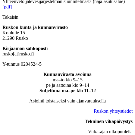
Yhteenveto jätevesijärjestelmän suunnitelmasta (haja-asutusalue)
[pdf]
Takaisin
Ruskon kunta ja kunnanvirasto
Koulutie 15
21290 Rusko
Kirjaamon sähköposti
rusko[at]rusko.fi
Y-tunnus 0204524-5
Kunnanvirasto avoinna
ma–to klo 9–15
pe ja aattoina klo 9–14
Suljettuna ma–pe klo 11–12
Asiointi toistaiseksi vain ajanvarauksella
Ruskon yhteystiedot
Tekninen vikapäivystys
Virka-ajan ulkopuolella