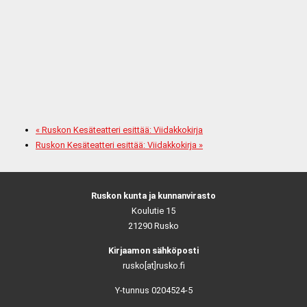
«
Ruskon Kesäteatteri esittää: Viidakkokirja
Ruskon Kesäteatteri esittää: Viidakkokirja
»
Ruskon kunta ja kunnanvirasto
Koulutie 15
21290 Rusko
Kirjaamon sähköposti
rusko[at]rusko.fi
Y-tunnus 0204524-5