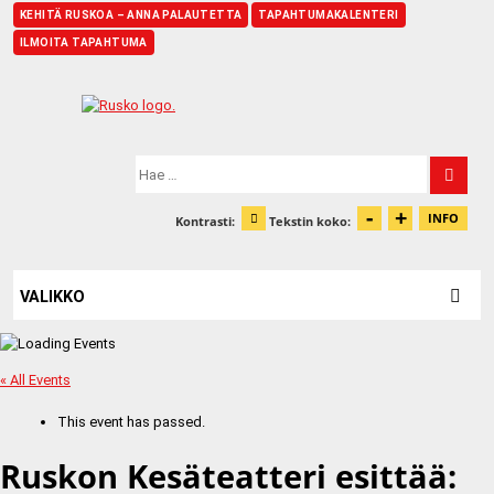
KEHITÄ RUSKOA – ANNA PALAUTETTA
TAPAHTUMAKALENTERI
ILMOITA TAPAHTUMA
Etusivu
Hae:
-
+
Pienennä t
Suurenn
INFO
Kontrasti:
Tekstin koko:
Tiet
Muuta kontrastia
VALIKKO
« All Events
This event has passed.
Ruskon Kesäteatteri esittää: