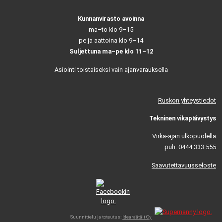
Kunnanvirasto avoinna
ma–to klo 9–15
pe ja aattoina klo 9–14
Suljettuna ma–pe klo 11–12
Asiointi toistaiseksi vain ajanvarauksella
Ruskon yhteystiedot
Tekninen vikapäivystys
Virka-ajan ulkopuolella
puh. 0444 333 555
Saavutettavuusseloste
Suunnittelu ja toteutus:
Idearäätäli Oy