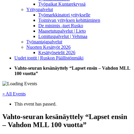
Työpaikat Kuntarekryssä
Yrityspalvelut
Työmarkkinatori yritykselle
Toimivan yrityksen kehittäminen
De minimis -tuet Rusko
Maasetutupalvelut | Lieto
Lomituspalvelut | Vehmaa
Työnantajapalvelut
Nuorten Kesätyöt 2026
Kesätyösetelit 2026
Uudet tontit | Ruskon Päällistönmäki
Vahto-seuran kesänäyttely “Lapset ensin – Vahdon MLL
100 vuotta”
« All Events
This event has passed.
Vahto-seuran kesänäyttely “Lapset ensin
– Vahdon MLL 100 vuotta”