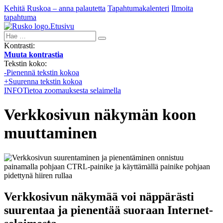
Kehitä Ruskoa – anna palautetta
Tapahtumakalenteri
Ilmoita
tapahtuma
Etusivu
Hae:
Kontrasti:
Muuta kontrastia
Tekstin koko:
-
Pienennä tekstin kokoa
+
Suurenna tekstin kokoa
INFO
Tietoa zoomauksesta selaimella
Verkkosivun näkymän koon
muuttaminen
Verkkosivun näkymää voi näppärästi
suurentaa ja pienentää suoraan Internet-