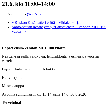
21.6. klo 11:00
–
14:00
Event Series
(See All)
«
Ruskon Kesäteatteri esittää: Viidakkokirja
Vahto-seuran kesänäyttely “Lapset ensin – Vahdon MLL 100
vuotta”
»
Lapset ensin-Vahdon MLL 100 vuotta
Näyttelyssä esillä valokuvia, lehtileikkeitä ja esineistöä vuosien
varrelta.
Lapsille katsottavana mm. leluikkuna.
Kahvitarjoilu.
Museokauppa.
Avoinna sunnuntaisin klo 11-14 ajalla 14.6.-30.8.2026
Tervetuloa!