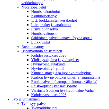
verkkokauppa
Nuorisopalvelut
Nuorisotalotoiminta
Koulunuorisotyö
1.-2. luokkalaisten kesäkerhot
Leirit, retket ja tapahtumat
Etsivä nuorisotyö
Nuorisovaltuusto
Sähköinen palvelukanava: Pyydä apua!
Linkkivinkit
Ruskon nanny
Hyvinvoinnin edistäminen
Kohdeavustukset 2026
Yhdistysohjelma ja yhdistykset
Hyvinvointilautakunta
Hyvinvointityöryhmä
Kunnan strategia ja hyvinvointiohjelma
Ruskon hyvinvointikertomus ja -suunnitelma
Ruokapalvelut (aamupala, lounas, välipala)
Raisio-opisto | kansalaisopisto
Varsinais-Suomen hyvinvointialue Varha
Kohdeavustukset 2026
Työ ja yrittäminen
Työllisyyspalvelut
Työmarkkinatori