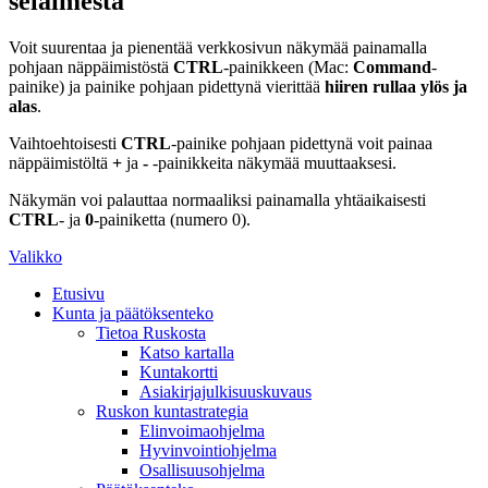
selaimesta
Voit suurentaa ja pienentää verkkosivun näkymää painamalla
pohjaan näppäimistöstä
CTRL
-painikkeen (Mac:
Command
-
painike) ja painike pohjaan pidettynä vierittää
hiiren rullaa ylös ja
alas
.
Vaihtoehtoisesti
CTRL
-painike pohjaan pidettynä voit painaa
näppäimistöltä
+
ja
-
-painikkeita näkymää muuttaaksesi.
Näkymän voi palauttaa normaaliksi painamalla yhtäaikaisesti
CTRL
- ja
0
-painiketta (numero 0).
Valikko
Etusivu
Kunta ja päätöksenteko
Tietoa Ruskosta
Katso kartalla
Kuntakortti
Asiakirjajulkisuuskuvaus
Ruskon kuntastrategia
Elinvoimaohjelma
Hyvinvointiohjelma
Osallisuusohjelma