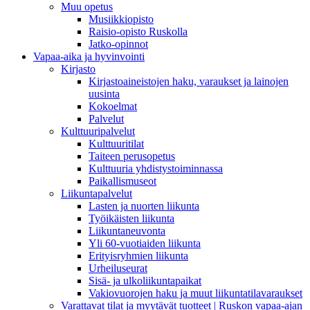
Muu opetus
Musiikkiopisto
Raisio-opisto Ruskolla
Jatko-opinnot
Vapaa-aika ja hyvinvointi
Kirjasto
Kirjastoaineistojen haku, varaukset ja lainojen
uusinta
Kokoelmat
Palvelut
Kulttuuripalvelut
Kulttuuritilat
Taiteen perusopetus
Kulttuuria yhdistystoiminnassa
Paikallismuseot
Liikuntapalvelut
Lasten ja nuorten liikunta
Työikäisten liikunta
Liikuntaneuvonta
Yli 60-vuotiaiden liikunta
Erityisryhmien liikunta
Urheiluseurat
Sisä- ja ulkoliikuntapaikat
Vakiovuorojen haku ja muut liikuntatilavaraukset
Varattavat tilat ja myytävät tuotteet | Ruskon vapaa-ajan