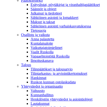
Päätöksenteko
Esityslistat, pöytäkirjat ja viranhaltijapäätökset
Säännöt ja ohjeet
Julkaisut ja tiedotteet
Sähköinen asiointi ja lomakkeet
Maksut ja taksat
Sähköinen asiointi varhaiskasvatuksessa
Tietosuoja
Osallistu ja vaikuta
Anna palautetta
Kuntalaisaloite
Vaikuttajatoimielimet
Vaalit Ruskolla
Vapaaehtoistöitä Ruskolla
Ilmoituskanava
Talous
Tilinpäätökset ja talousarvio
Tilintarkastus- ja arviointikertomukset
Hankinnat
Ruskon kunnan ostolaskudata
Yhteystiedot ja organisaatio
Valtuusto
Kunnanhallitus
Henkilöstön yhteystiedot ja asiointiohjeet
Lautakunnat