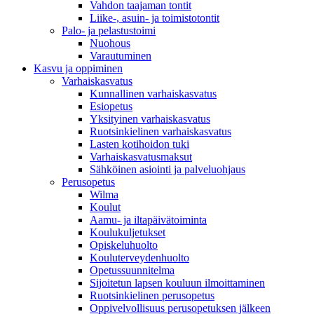
Vahdon taajaman tontit
Liike-, asuin- ja toimistotontit
Palo- ja pelastustoimi
Nuohous
Varautuminen
Kasvu ja oppiminen
Varhaiskasvatus
Kunnallinen varhaiskasvatus
Esiopetus
Yksityinen varhaiskasvatus
Ruotsinkielinen varhaiskasvatus
Lasten kotihoidon tuki
Varhaiskasvatusmaksut
Sähköinen asiointi ja palveluohjaus
Perusopetus
Wilma
Koulut
Aamu- ja iltapäivätoiminta
Koulukuljetukset
Opiskeluhuolto
Kouluterveydenhuolto
Opetussuunnitelma
Sijoitetun lapsen kouluun ilmoittaminen
Ruotsinkielinen perusopetus
Oppivelvollisuus perusopetuksen jälkeen