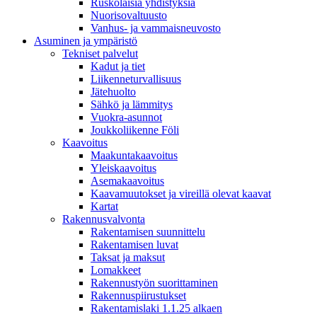
Ruskolaisia yhdistyksiä
Nuorisovaltuusto
Vanhus- ja vammaisneuvosto
Asuminen ja ympäristö
Tekniset palvelut
Kadut ja tiet
Liikenneturvallisuus
Jätehuolto
Sähkö ja lämmitys
Vuokra-asunnot
Joukkoliikenne Föli
Kaavoitus
Maakuntakaavoitus
Yleiskaavoitus
Asemakaavoitus
Kaavamuutokset ja vireillä olevat kaavat
Kartat
Rakennusvalvonta
Rakentamisen suunnittelu
Rakentamisen luvat
Taksat ja maksut
Lomakkeet
Rakennustyön suorittaminen
Rakennuspiirustukset
Rakentamislaki 1.1.25 alkaen