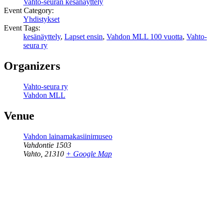
Vahto-seuran kesänäyttely
Event Category:
Yhdistykset
Event Tags:
kesänäyttely
,
Lapset ensin
,
Vahdon MLL 100 vuotta
,
Vahto-
seura ry
Organizers
Vahto-seura ry
Vahdon MLL
Venue
Vahdon lainamakasiinimuseo
Vahdontie 1503
Vahto
,
21310
+ Google Map