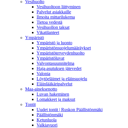
Vesihuolto
Vesihuoltoon liittyminen
Palvelut asiakkaille
Ilmoita mittarilukema
Tietoa vedestä
Vesihuollon taksat
Vikatilanteet
Ympäristö
Ympäristö ja luonto
Ympäristönsuojelumääräykset
Ympäristöterveydenhuolto
Ympäristöluvat
Valvontasuunnitelma
Haja-asutuksen jätevedet
Valonia
Löytöeläimet ja eläinsuojelu
Eläinlääkäripalvelut
Maa-aineksenotto
Luvan hakeminen
Lomakkeet ja maksut
Tontit
Uudet tontit | Ruskon Päällistönmäki
Päällistönmäki
Ketunluola
Valkiavuori