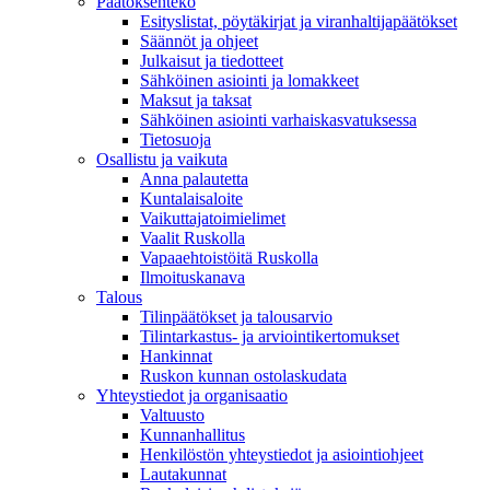
Päätöksenteko
Esityslistat, pöytäkirjat ja viranhaltijapäätökset
Säännöt ja ohjeet
Julkaisut ja tiedotteet
Sähköinen asiointi ja lomakkeet
Maksut ja taksat
Sähköinen asiointi varhaiskasvatuksessa
Tietosuoja
Osallistu ja vaikuta
Anna palautetta
Kuntalaisaloite
Vaikuttajatoimielimet
Vaalit Ruskolla
Vapaaehtoistöitä Ruskolla
Ilmoituskanava
Talous
Tilinpäätökset ja talousarvio
Tilintarkastus- ja arviointikertomukset
Hankinnat
Ruskon kunnan ostolaskudata
Yhteystiedot ja organisaatio
Valtuusto
Kunnanhallitus
Henkilöstön yhteystiedot ja asiointiohjeet
Lautakunnat