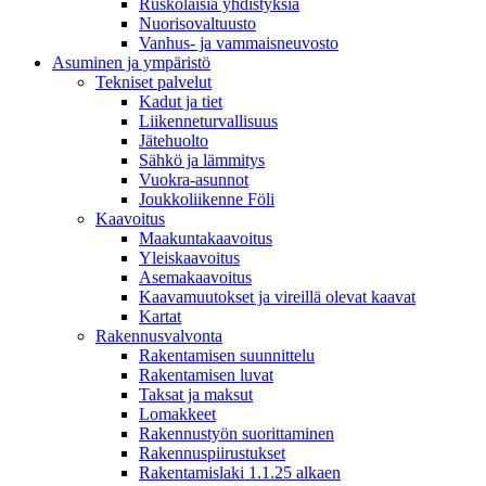
Ruskolaisia yhdistyksiä
Nuorisovaltuusto
Vanhus- ja vammaisneuvosto
Asuminen ja ympäristö
Tekniset palvelut
Kadut ja tiet
Liikenneturvallisuus
Jätehuolto
Sähkö ja lämmitys
Vuokra-asunnot
Joukkoliikenne Föli
Kaavoitus
Maakuntakaavoitus
Yleiskaavoitus
Asemakaavoitus
Kaavamuutokset ja vireillä olevat kaavat
Kartat
Rakennusvalvonta
Rakentamisen suunnittelu
Rakentamisen luvat
Taksat ja maksut
Lomakkeet
Rakennustyön suorittaminen
Rakennuspiirustukset
Rakentamislaki 1.1.25 alkaen