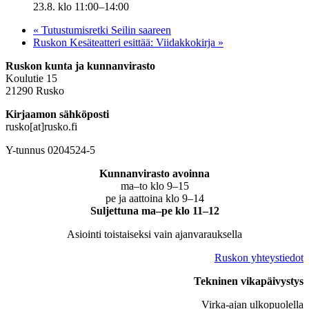
23.8. klo 11:00
–
14:00
«
Tutustumisretki Seilin saareen
Ruskon Kesäteatteri esittää: Viidakkokirja
»
Ruskon kunta ja kunnanvirasto
Koulutie 15
21290 Rusko
Kirjaamon sähköposti
rusko[at]rusko.fi
Y-tunnus 0204524-5
Kunnanvirasto avoinna
ma–to klo 9–15
pe ja aattoina klo 9–14
Suljettuna ma–pe klo 11–12
Asiointi toistaiseksi vain ajanvarauksella
Ruskon yhteystiedot
Tekninen vikapäivystys
Virka-ajan ulkopuolella