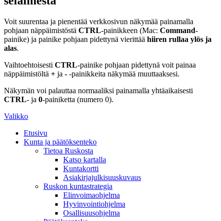
selaimesta
Voit suurentaa ja pienentää verkkosivun näkymää painamalla
pohjaan näppäimistöstä
CTRL
-painikkeen (Mac:
Command
-
painike) ja painike pohjaan pidettynä vierittää
hiiren rullaa ylös ja
alas
.
Vaihtoehtoisesti
CTRL
-painike pohjaan pidettynä voit painaa
näppäimistöltä
+
ja
-
-painikkeita näkymää muuttaaksesi.
Näkymän voi palauttaa normaaliksi painamalla yhtäaikaisesti
CTRL
- ja
0
-painiketta (numero 0).
Valikko
Etusivu
Kunta ja päätöksenteko
Tietoa Ruskosta
Katso kartalla
Kuntakortti
Asiakirjajulkisuuskuvaus
Ruskon kuntastrategia
Elinvoimaohjelma
Hyvinvointiohjelma
Osallisuusohjelma