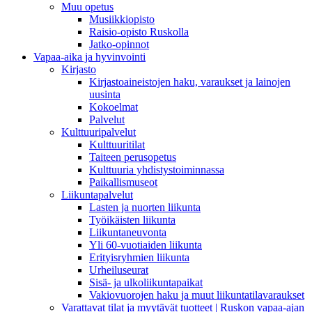
Muu opetus
Musiikkiopisto
Raisio-opisto Ruskolla
Jatko-opinnot
Vapaa-aika ja hyvinvointi
Kirjasto
Kirjastoaineistojen haku, varaukset ja lainojen
uusinta
Kokoelmat
Palvelut
Kulttuuripalvelut
Kulttuuritilat
Taiteen perusopetus
Kulttuuria yhdistystoiminnassa
Paikallismuseot
Liikuntapalvelut
Lasten ja nuorten liikunta
Työikäisten liikunta
Liikuntaneuvonta
Yli 60-vuotiaiden liikunta
Erityisryhmien liikunta
Urheiluseurat
Sisä- ja ulkoliikuntapaikat
Vakiovuorojen haku ja muut liikuntatilavaraukset
Varattavat tilat ja myytävät tuotteet | Ruskon vapaa-ajan