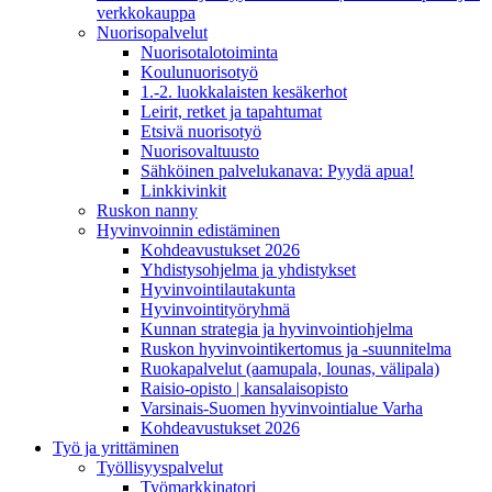
verkkokauppa
Nuorisopalvelut
Nuorisotalotoiminta
Koulunuorisotyö
1.-2. luokkalaisten kesäkerhot
Leirit, retket ja tapahtumat
Etsivä nuorisotyö
Nuorisovaltuusto
Sähköinen palvelukanava: Pyydä apua!
Linkkivinkit
Ruskon nanny
Hyvinvoinnin edistäminen
Kohdeavustukset 2026
Yhdistysohjelma ja yhdistykset
Hyvinvointilautakunta
Hyvinvointityöryhmä
Kunnan strategia ja hyvinvointiohjelma
Ruskon hyvinvointikertomus ja -suunnitelma
Ruokapalvelut (aamupala, lounas, välipala)
Raisio-opisto | kansalaisopisto
Varsinais-Suomen hyvinvointialue Varha
Kohdeavustukset 2026
Työ ja yrittäminen
Työllisyyspalvelut
Työmarkkinatori