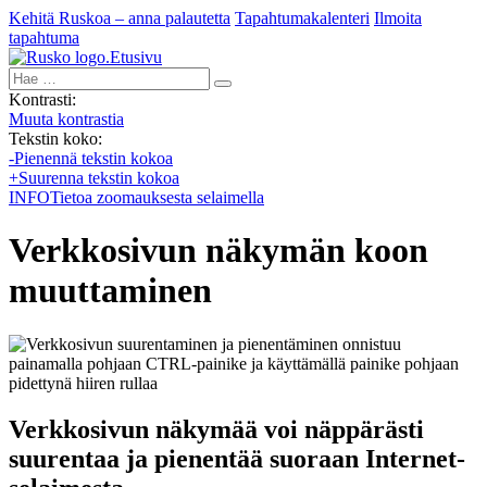
Kehitä Ruskoa – anna palautetta
Tapahtumakalenteri
Ilmoita
tapahtuma
Etusivu
Hae:
Kontrasti:
Muuta kontrastia
Tekstin koko:
-
Pienennä tekstin kokoa
+
Suurenna tekstin kokoa
INFO
Tietoa zoomauksesta selaimella
Verkkosivun näkymän koon
muuttaminen
Verkkosivun näkymää voi näppärästi
suurentaa ja pienentää suoraan Internet-