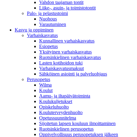
Vahdon taajaman tontit
Liike-, asuin- ja toimistotontit
Palo- ja pelastustoimi
Nuohous
Varautuminen
Kasvu ja oppiminen
Varhaiskasvatus
Kunnallinen varhaiskasvatus
Esiopetus
Yksityinen varhaiskasvatus
Ruotsinkielinen varhaiskasvatus
Lasten kotihoidon tuki
Varhaiskasvatusmaksut
Sähköinen asiointi ja palveluohjaus
Perusopetus
Wilma
Koulut
Aamu- ja iltapäivätoiminta
Koulukuljetukset
Opiskeluhuolto
Kouluterveydenhuolto
Opetussuunnitelma
Sijoitetun lapsen kouluun ilmoittaminen
Ruotsinkielinen perusopetus
Oppivelvollisuus perusopetuksen jälkeen