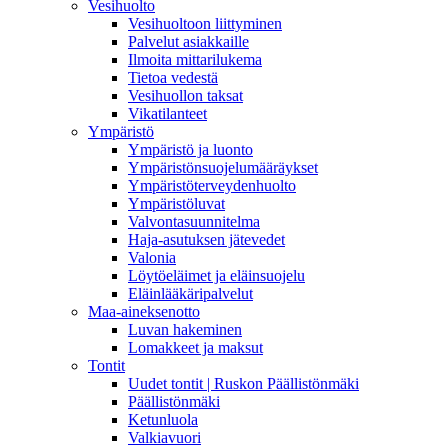
Vesihuolto
Vesihuoltoon liittyminen
Palvelut asiakkaille
Ilmoita mittarilukema
Tietoa vedestä
Vesihuollon taksat
Vikatilanteet
Ympäristö
Ympäristö ja luonto
Ympäristönsuojelumääräykset
Ympäristöterveydenhuolto
Ympäristöluvat
Valvontasuunnitelma
Haja-asutuksen jätevedet
Valonia
Löytöeläimet ja eläinsuojelu
Eläinlääkäripalvelut
Maa-aineksenotto
Luvan hakeminen
Lomakkeet ja maksut
Tontit
Uudet tontit | Ruskon Päällistönmäki
Päällistönmäki
Ketunluola
Valkiavuori