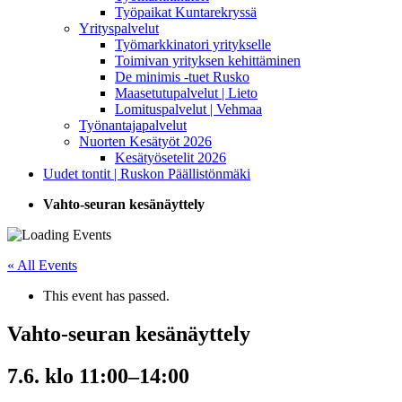
Työpaikat Kuntarekryssä
Yrityspalvelut
Työmarkkinatori yritykselle
Toimivan yrityksen kehittäminen
De minimis -tuet Rusko
Maasetutupalvelut | Lieto
Lomituspalvelut | Vehmaa
Työnantajapalvelut
Nuorten Kesätyöt 2026
Kesätyösetelit 2026
Uudet tontit | Ruskon Päällistönmäki
Vahto-seuran kesänäyttely
« All Events
This event has passed.
Vahto-seuran kesänäyttely
7.6. klo 11:00
–
14:00