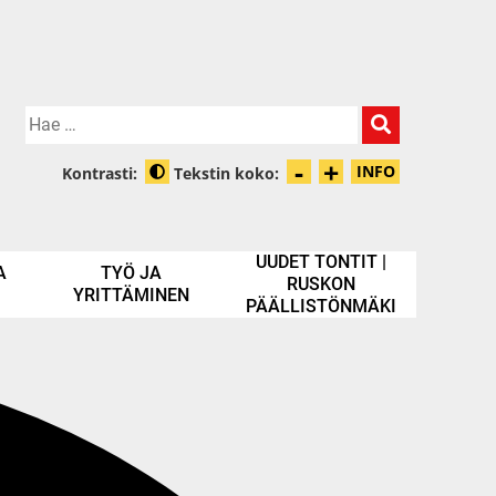
Hae:
-
+
Pienennä tek
Suurenna t
INFO
Kontrasti:
Tekstin koko:
Tietoa zooma
Muuta kontrastia
UUDET TONTIT |
A
TYÖ JA
RUSKON
YRITTÄMINEN
PÄÄLLISTÖNMÄKI