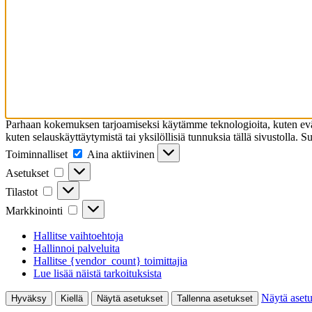
Parhaan kokemuksen tarjoamiseksi käytämme teknologioita, kuten eväst
kuten selauskäyttäytymistä tai yksilöllisiä tunnuksia tällä sivustolla. 
Toiminnalliset
Toiminnalliset
Aina aktiivinen
Asetukset
Asetukset
Tilastot
Tilastot
Markkinointi
Markkinointi
Hallitse vaihtoehtoja
Hallinnoi palveluita
Hallitse {vendor_count} toimittajia
Lue lisää näistä tarkoituksista
Näytä asetu
Hyväksy
Kiellä
Näytä asetukset
Tallenna asetukset