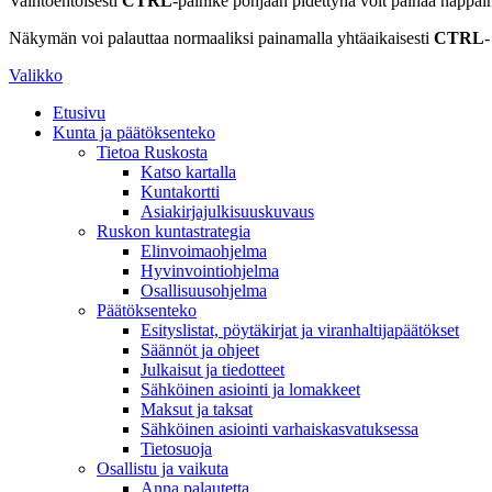
Vaihtoehtoisesti
CTRL
-painike pohjaan pidettynä voit painaa näppäi
Näkymän voi palauttaa normaaliksi painamalla yhtäaikaisesti
CTRL
-
Valikko
Etusivu
Kunta ja päätöksenteko
Tietoa Ruskosta
Katso kartalla
Kuntakortti
Asiakirjajulkisuuskuvaus
Ruskon kuntastrategia
Elinvoimaohjelma
Hyvinvointiohjelma
Osallisuusohjelma
Päätöksenteko
Esityslistat, pöytäkirjat ja viranhaltijapäätökset
Säännöt ja ohjeet
Julkaisut ja tiedotteet
Sähköinen asiointi ja lomakkeet
Maksut ja taksat
Sähköinen asiointi varhaiskasvatuksessa
Tietosuoja
Osallistu ja vaikuta
Anna palautetta