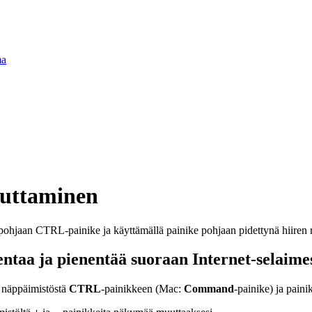
ma
uttaminen
ntaa ja pienentää suoraan Internet-selaime
 näppäimistöstä
CTRL
-painikkeen (Mac:
Command
-painike) ja paini