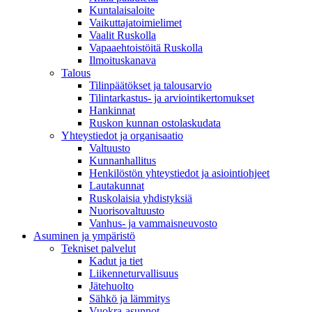
Kuntalaisaloite
Vaikuttajatoimielimet
Vaalit Ruskolla
Vapaaehtoistöitä Ruskolla
Ilmoituskanava
Talous
Tilinpäätökset ja talousarvio
Tilintarkastus- ja arviointikertomukset
Hankinnat
Ruskon kunnan ostolaskudata
Yhteystiedot ja organisaatio
Valtuusto
Kunnanhallitus
Henkilöstön yhteystiedot ja asiointiohjeet
Lautakunnat
Ruskolaisia yhdistyksiä
Nuorisovaltuusto
Vanhus- ja vammaisneuvosto
Asuminen ja ympäristö
Tekniset palvelut
Kadut ja tiet
Liikenneturvallisuus
Jätehuolto
Sähkö ja lämmitys
Vuokra-asunnot