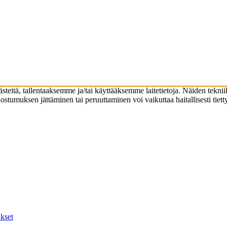
eitä, tallentaaksemme ja/tai käyttääksemme laitetietoja. Näiden teknii
Suostumuksen jättäminen tai peruuttaminen voi vaikuttaa haitallisesti tiet
kset