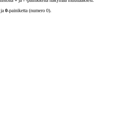
mistöltä
+
ja
-
-painikkeita näkymää muuttaaksesi.
 ja
0
-painiketta (numero 0).