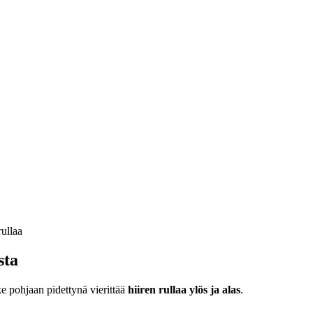
sta
ke pohjaan pidettynä vierittää
hiiren rullaa ylös ja alas
.