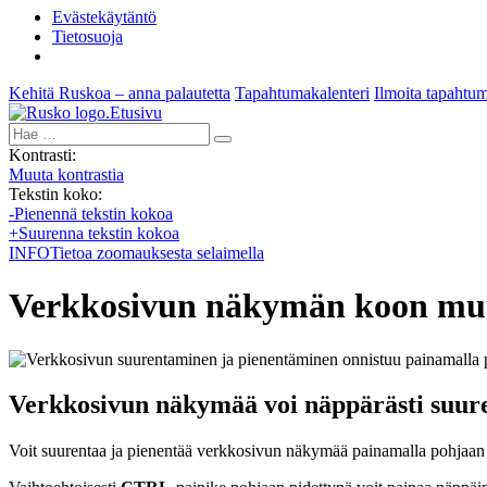
Evästekäytäntö
Tietosuoja
Kehitä Ruskoa – anna palautetta
Tapahtumakalenteri
Ilmoita tapahtu
Etusivu
Hae:
Kontrasti:
Muuta kontrastia
Tekstin koko:
-
Pienennä tekstin kokoa
+
Suurenna tekstin kokoa
INFO
Tietoa zoomauksesta selaimella
Verkkosivun näkymän koon mu
Verkkosivun näkymää voi näppärästi suure
Voit suurentaa ja pienentää verkkosivun näkymää painamalla pohjaan