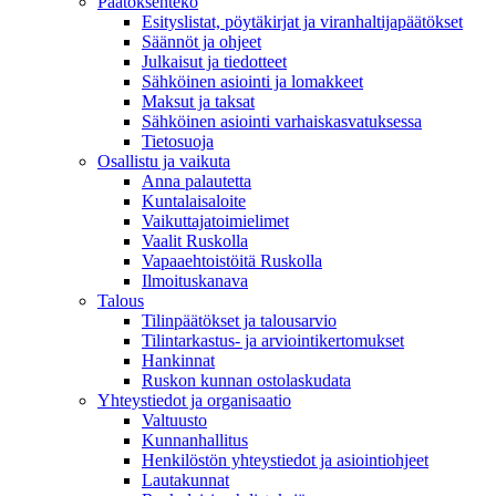
Päätöksenteko
Esityslistat, pöytäkirjat ja viranhaltijapäätökset
Säännöt ja ohjeet
Julkaisut ja tiedotteet
Sähköinen asiointi ja lomakkeet
Maksut ja taksat
Sähköinen asiointi varhaiskasvatuksessa
Tietosuoja
Osallistu ja vaikuta
Anna palautetta
Kuntalaisaloite
Vaikuttajatoimielimet
Vaalit Ruskolla
Vapaaehtoistöitä Ruskolla
Ilmoituskanava
Talous
Tilinpäätökset ja talousarvio
Tilintarkastus- ja arviointikertomukset
Hankinnat
Ruskon kunnan ostolaskudata
Yhteystiedot ja organisaatio
Valtuusto
Kunnanhallitus
Henkilöstön yhteystiedot ja asiointiohjeet
Lautakunnat