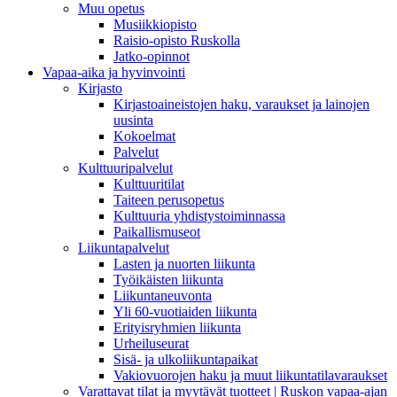
Muu opetus
Musiikkiopisto
Raisio-opisto Ruskolla
Jatko-opinnot
Vapaa-aika ja hyvinvointi
Kirjasto
Kirjastoaineistojen haku, varaukset ja lainojen
uusinta
Kokoelmat
Palvelut
Kulttuuripalvelut
Kulttuuritilat
Taiteen perusopetus
Kulttuuria yhdistystoiminnassa
Paikallismuseot
Liikuntapalvelut
Lasten ja nuorten liikunta
Työikäisten liikunta
Liikuntaneuvonta
Yli 60-vuotiaiden liikunta
Erityisryhmien liikunta
Urheiluseurat
Sisä- ja ulkoliikuntapaikat
Vakiovuorojen haku ja muut liikuntatilavaraukset
Varattavat tilat ja myytävät tuotteet | Ruskon vapaa-ajan