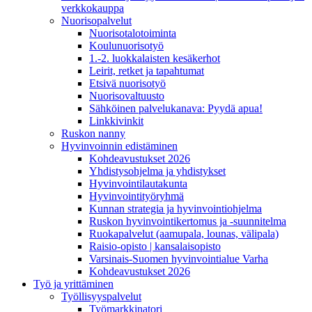
verkkokauppa
Nuorisopalvelut
Nuorisotalotoiminta
Koulunuorisotyö
1.-2. luokkalaisten kesäkerhot
Leirit, retket ja tapahtumat
Etsivä nuorisotyö
Nuorisovaltuusto
Sähköinen palvelukanava: Pyydä apua!
Linkkivinkit
Ruskon nanny
Hyvinvoinnin edistäminen
Kohdeavustukset 2026
Yhdistysohjelma ja yhdistykset
Hyvinvointilautakunta
Hyvinvointityöryhmä
Kunnan strategia ja hyvinvointiohjelma
Ruskon hyvinvointikertomus ja -suunnitelma
Ruokapalvelut (aamupala, lounas, välipala)
Raisio-opisto | kansalaisopisto
Varsinais-Suomen hyvinvointialue Varha
Kohdeavustukset 2026
Työ ja yrittäminen
Työllisyyspalvelut
Työmarkkinatori