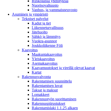
Ruskolaisia yhdistyksiä
Nuorisovaltuusto
Vanhus- ja vammaisneuvosto
Asuminen ja ympäristö
Tekniset palvelut
Kadut ja tiet
Liikenneturvallisuus
Jätehuolto
Sähkö ja lämmitys
Vuokra-asunnot
Joukkoliikenne Föli
Kaavoitus
Maakuntakaavoitus
Yleiskaavoitus
Asemakaavoitus
Kaavamuutokset ja vireillä olevat kaavat
Kartat
Rakennusvalvonta
Rakentamisen suunnittelu
Rakentamisen luvat
Taksat ja maksut
Lomakkeet
Rakennustyön suorittaminen
Rakennuspiirustukset
Rakentamislaki 1.1.25 alkaen