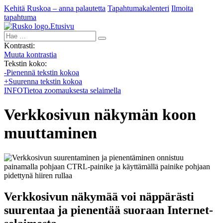
Kehitä Ruskoa – anna palautetta
Tapahtumakalenteri
Ilmoita
tapahtuma
Etusivu
Hae:
Kontrasti:
Muuta kontrastia
Tekstin koko:
-
Pienennä tekstin kokoa
+
Suurenna tekstin kokoa
INFO
Tietoa zoomauksesta selaimella
Verkkosivun näkymän koon
muuttaminen
Verkkosivun näkymää voi näppärästi
suurentaa ja pienentää suoraan Internet-