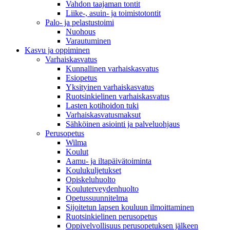
Vahdon taajaman tontit
Liike-, asuin- ja toimistotontit
Palo- ja pelastustoimi
Nuohous
Varautuminen
Kasvu ja oppiminen
Varhaiskasvatus
Kunnallinen varhaiskasvatus
Esiopetus
Yksityinen varhaiskasvatus
Ruotsinkielinen varhaiskasvatus
Lasten kotihoidon tuki
Varhaiskasvatusmaksut
Sähköinen asiointi ja palveluohjaus
Perusopetus
Wilma
Koulut
Aamu- ja iltapäivätoiminta
Koulukuljetukset
Opiskeluhuolto
Kouluterveydenhuolto
Opetussuunnitelma
Sijoitetun lapsen kouluun ilmoittaminen
Ruotsinkielinen perusopetus
Oppivelvollisuus perusopetuksen jälkeen