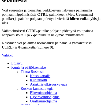
selaimesta
Voit suurentaa ja pienentää verkkosivun näkymää painamalla
pohjaan näppäimistöstä
CTRL
-painikkeen (Mac:
Command
-
painike) ja painike pohjaan pidettynä vierittää
hiiren rullaa ylös ja
alas
.
Vaihtoehtoisesti
CTRL
-painike pohjaan pidettynä voit painaa
näppäimistöltä
+
ja
-
-painikkeita näkymää muuttaaksesi.
Näkymän voi palauttaa normaaliksi painamalla yhtäaikaisesti
CTRL
- ja
0
-painiketta (numero 0).
Valikko
Etusivu
Kunta ja päätöksenteko
Tietoa Ruskosta
Katso kartalla
Kuntakortti
Asiakirjajulkisuuskuvaus
Ruskon kuntastrategia
Elinvoimaohjelma
Hyvinvointiohjelma
Osallisuusohjelma