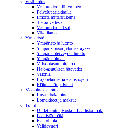
Vesihuolto
Vesihuoltoon liittyminen
Palvelut asiakkaille
Ilmoita mittarilukema
Tietoa vedestä
Vesihuollon taksat
Vikatilanteet
Ympäristö
Ympäristö ja luonto
Ympäristönsuojelumääräykset
Ympäristöterveydenhuolto
Ympäristöluvat
Valvontasuunnitelma
Haja-asutuksen jätevedet
Valonia
Löytöeläimet ja eläinsuojelu
Eläinlääkäripalvelut
Maa-aineksenotto
Luvan hakeminen
Lomakkeet ja maksut
Tontit
Uudet tontit | Ruskon Päällistönmäki
Päällistönmäki
Ketunluola
Valkiavuori