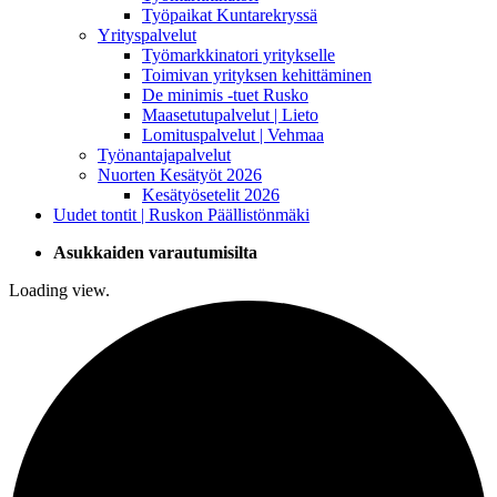
Työpaikat Kuntarekryssä
Yrityspalvelut
Työmarkkinatori yritykselle
Toimivan yrityksen kehittäminen
De minimis -tuet Rusko
Maasetutupalvelut | Lieto
Lomituspalvelut | Vehmaa
Työnantajapalvelut
Nuorten Kesätyöt 2026
Kesätyösetelit 2026
Uudet tontit | Ruskon Päällistönmäki
Asukkaiden varautumisilta
Loading view.