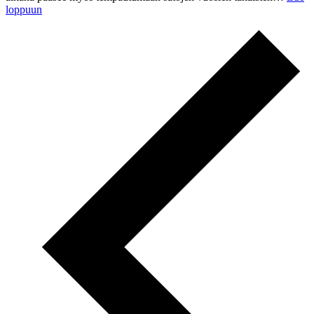
loppuun