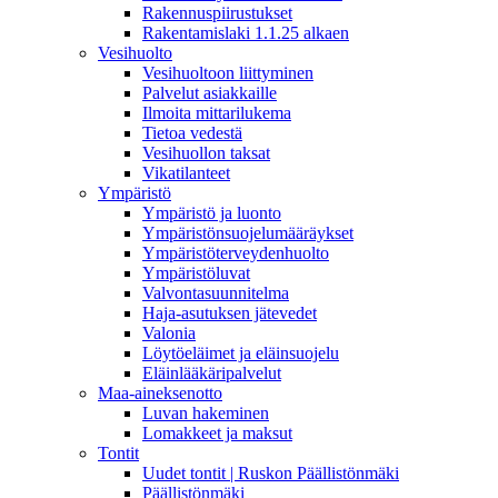
Rakennuspiirustukset
Rakentamislaki 1.1.25 alkaen
Vesihuolto
Vesihuoltoon liittyminen
Palvelut asiakkaille
Ilmoita mittarilukema
Tietoa vedestä
Vesihuollon taksat
Vikatilanteet
Ympäristö
Ympäristö ja luonto
Ympäristönsuojelumääräykset
Ympäristöterveydenhuolto
Ympäristöluvat
Valvontasuunnitelma
Haja-asutuksen jätevedet
Valonia
Löytöeläimet ja eläinsuojelu
Eläinlääkäripalvelut
Maa-aineksenotto
Luvan hakeminen
Lomakkeet ja maksut
Tontit
Uudet tontit | Ruskon Päällistönmäki
Päällistönmäki