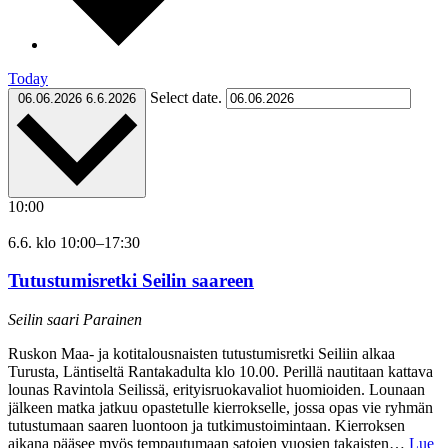
Today
Select date.
06.06.2026
6.6.2026
10:00
6.6. klo 10:00
–
17:30
Tutustumisretki Seilin saareen
Seilin saari
Parainen
Ruskon Maa- ja kotitalousnaisten tutustumisretki Seiliin alkaa
Turusta, Läntiseltä Rantakadulta klo 10.00. Perillä nautitaan kattava
lounas Ravintola Seilissä, erityisruokavaliot huomioiden. Lounaan
jälkeen matka jatkuu opastetulle kierrokselle, jossa opas vie ryhmän
tutustumaan saaren luontoon ja tutkimustoimintaan. Kierroksen
aikana pääsee myös tempautumaan satojen vuosien takaisten…
Lue