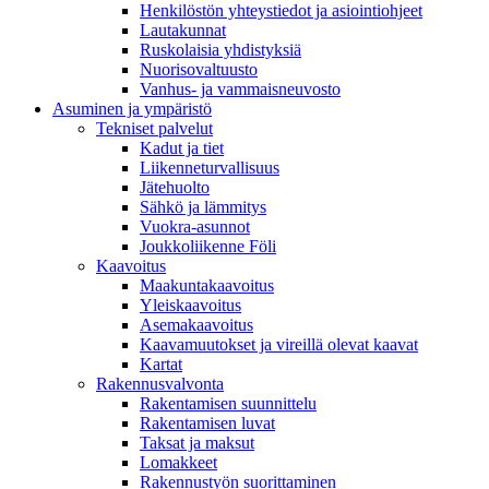
Henkilöstön yhteystiedot ja asiointiohjeet
Lautakunnat
Ruskolaisia yhdistyksiä
Nuorisovaltuusto
Vanhus- ja vammaisneuvosto
Asuminen ja ympäristö
Tekniset palvelut
Kadut ja tiet
Liikenneturvallisuus
Jätehuolto
Sähkö ja lämmitys
Vuokra-asunnot
Joukkoliikenne Föli
Kaavoitus
Maakuntakaavoitus
Yleiskaavoitus
Asemakaavoitus
Kaavamuutokset ja vireillä olevat kaavat
Kartat
Rakennusvalvonta
Rakentamisen suunnittelu
Rakentamisen luvat
Taksat ja maksut
Lomakkeet
Rakennustyön suorittaminen