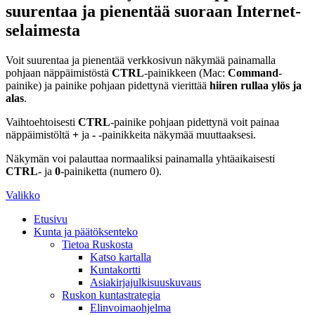
suurentaa ja pienentää suoraan Internet-
selaimesta
Voit suurentaa ja pienentää verkkosivun näkymää painamalla
pohjaan näppäimistöstä
CTRL
-painikkeen (Mac:
Command
-
painike) ja painike pohjaan pidettynä vierittää
hiiren rullaa ylös ja
alas
.
Vaihtoehtoisesti
CTRL
-painike pohjaan pidettynä voit painaa
näppäimistöltä
+
ja
-
-painikkeita näkymää muuttaaksesi.
Näkymän voi palauttaa normaaliksi painamalla yhtäaikaisesti
CTRL
- ja
0
-painiketta (numero 0).
Valikko
Etusivu
Kunta ja päätöksenteko
Tietoa Ruskosta
Katso kartalla
Kuntakortti
Asiakirjajulkisuuskuvaus
Ruskon kuntastrategia
Elinvoimaohjelma