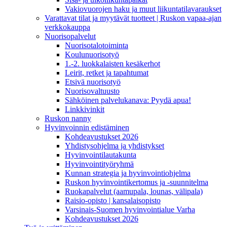
Vakiovuorojen haku ja muut liikuntatilavaraukset
Varattavat tilat ja myytävät tuotteet | Ruskon vapaa-ajan
verkkokauppa
Nuorisopalvelut
Nuorisotalotoiminta
Koulunuorisotyö
1.-2. luokkalaisten kesäkerhot
Leirit, retket ja tapahtumat
Etsivä nuorisotyö
Nuorisovaltuusto
Sähköinen palvelukanava: Pyydä apua!
Linkkivinkit
Ruskon nanny
Hyvinvoinnin edistäminen
Kohdeavustukset 2026
Yhdistysohjelma ja yhdistykset
Hyvinvointilautakunta
Hyvinvointityöryhmä
Kunnan strategia ja hyvinvointiohjelma
Ruskon hyvinvointikertomus ja -suunnitelma
Ruokapalvelut (aamupala, lounas, välipala)
Raisio-opisto | kansalaisopisto
Varsinais-Suomen hyvinvointialue Varha
Kohdeavustukset 2026