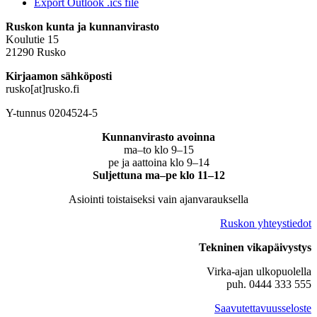
Export Outlook .ics file
Ruskon kunta ja kunnanvirasto
Koulutie 15
21290 Rusko
Kirjaamon sähköposti
rusko[at]rusko.fi
Y-tunnus 0204524-5
Kunnanvirasto avoinna
ma–to klo 9–15
pe ja aattoina klo 9–14
Suljettuna ma–pe klo 11–12
Asiointi toistaiseksi vain ajanvarauksella
Ruskon yhteystiedot
Tekninen vikapäivystys
Virka-ajan ulkopuolella
puh. 0444 333 555
Saavutettavuusseloste