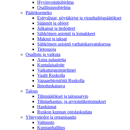
Hyvinvointiohjelma
Osallisuusohjelma
Päätöksenteko
Esityslistat, pöytäkirjat ja viranhaltijapäätökset
Säännöt ja ohjeet
Julkaisut ja tiedotteet
Sähköinen asiointi ja lomakkeet
Maksut ja taksat
Sähköinen asiointi varhaiskasvatuksessa
Tietosuoja
Osallistu ja vaikuta
Anna palautetta
Kuntalaisaloite
Vaikuttajatoimielimet
Vaalit Ruskolla
Vapaaehtoistöitä Ruskolla
Ilmoituskanava
Talous
Tilinpäätökset ja talousarvio
Tilintarkastus- ja arviointikertomukset
Hankinnat
Ruskon kunnan ostolaskudata
Yhteystiedot ja organisaatio
Valtuusto
Kunnanhallitus