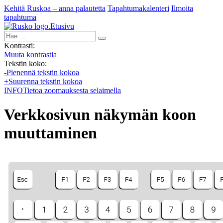
Kehitä Ruskoa – anna palautetta
Tapahtumakalenteri
Ilmoita
tapahtuma
Etusivu
Hae:
Kontrasti:
Muuta kontrastia
Tekstin koko:
-
Pienennä tekstin kokoa
+
Suurenna tekstin kokoa
INFO
Tietoa zoomauksesta selaimella
Verkkosivun näkymän koon
muuttaminen