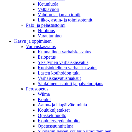
Ketunluola
Valkiavuori
Vahdon taajaman tontit
Liike-, asuin- ja toimistotontit
Palo- ja pelastustoimi
Nuohous
Varautuminen
Kasvu ja oppiminen
Varhaiskasvatus
Kunnallinen varhaiskasvatus
Esiopetus
Yksityinen varhaiskasvatus
Ruotsinkielinen varhaiskasvatus
Lasten kotihoidon tuki
Varhaiskasvatusmaksut
Sähköinen asiointi ja palveluohjaus
Perusopetus
Wilma
Koulut
Aamu- ja iltapäivätoiminta
Koulukuljetukset
Opiskeluhuolto
Kouluterveydenhuolto
Opetussuunnitelma
Sijoitetun lapsen kouluun ilmoittaminen