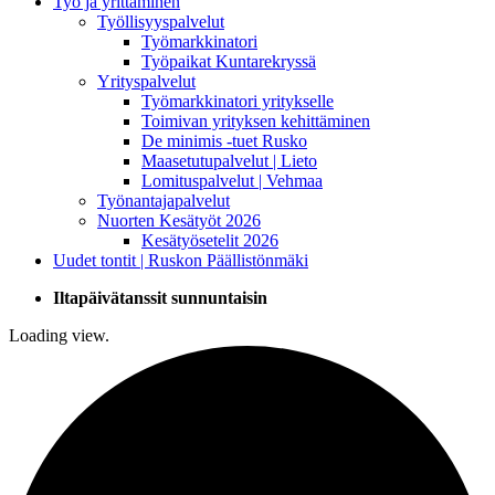
Työ ja yrittäminen
Työllisyyspalvelut
Työmarkkinatori
Työpaikat Kuntarekryssä
Yrityspalvelut
Työmarkkinatori yritykselle
Toimivan yrityksen kehittäminen
De minimis -tuet Rusko
Maasetutupalvelut | Lieto
Lomituspalvelut | Vehmaa
Työnantajapalvelut
Nuorten Kesätyöt 2026
Kesätyösetelit 2026
Uudet tontit | Ruskon Päällistönmäki
Iltapäivätanssit sunnuntaisin
Loading view.