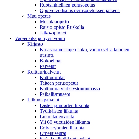
Ruotsinkielinen perusopetus
Oppivelvollisuus perusopetuksen jälkeen
Muu opetus
Musiikkiopisto
Raisio-opisto Ruskolla
Jatko-opinnot
Vapaa-aika ja hyvinvointi
Kirjasto
Kirjastoaineistojen haku, varaukset ja lainojen
uusinta
Kokoelmat
Palvelut
Kulttuuripalvelut
Kulttuuritilat
Taiteen perusopetus
Kulttuuria yhdistystoiminnassa
Paikallismuseot
Liikuntapalvelut
Lasten ja nuorten liikunta
Työikäisten liikunta
Liikuntaneuvonta
Yli 60-vuotiaiden liikunta
Erityisryhmien liikunta
Urheiluseurat
Sisä- ja ulkoliikuntapaikat