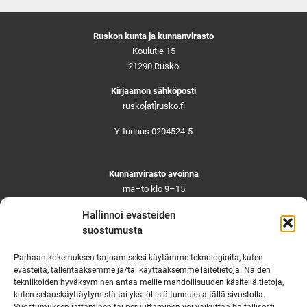
Ruskon kunta ja kunnanvirasto
Koulutie 15
21290 Rusko
Kirjaamon sähköposti
rusko[at]rusko.fi
Y-tunnus 0204524-5
Kunnanvirasto avoinna
ma–to klo 9–15
pe ja aattoina klo 9–14
Hallinnoi evästeiden
Suljettuna ma–pe klo 11–12
suostumusta
Asiointi toistaiseksi vain ajanvarauksella
Parhaan kokemuksen tarjoamiseksi käytämme teknologioita, kuten
evästeitä, tallentaaksemme ja/tai käyttääksemme laitetietoja. Näiden
tekniikoiden hyväksyminen antaa meille mahdollisuuden käsitellä tietoja,
Ruskon yhteystiedot
kuten selauskäyttäytymistä tai yksilöllisiä tunnuksia tällä sivustolla.