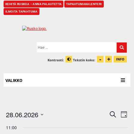
KEHITÄ RUSKOA – ANNA PALAUTETTA
TAPAHTUMAKALENTERI
ILMOITA TAPAHTUMA
Etusivu
Hae:
-
+
Pienennä t
Suurenn
INFO
Kontrasti:
Tekstin koko:
Tiet
Muuta kontrastia
VALIKKO
Eve
28.06.2026
Events
Search
Day
Vie
Search
Select
Nav
11:00
date.
and