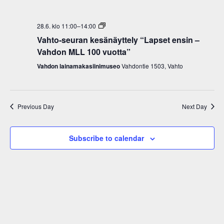
Views
Navigati
Vahto-
28.6. klo 11:00
–
14:00
seuran
Vahto-seuran kesänäyttely “Lapset ensin –
kesänäyttely
Vahdon MLL 100 vuotta”
Vahdon lainamakasiinimuseo
Vahdontie 1503, Vahto
Previous Day
Next Day
Subscribe to calendar