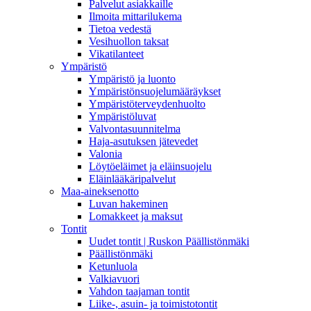
Palvelut asiakkaille
Ilmoita mittarilukema
Tietoa vedestä
Vesihuollon taksat
Vikatilanteet
Ympäristö
Ympäristö ja luonto
Ympäristönsuojelumääräykset
Ympäristöterveydenhuolto
Ympäristöluvat
Valvontasuunnitelma
Haja-asutuksen jätevedet
Valonia
Löytöeläimet ja eläinsuojelu
Eläinlääkäripalvelut
Maa-aineksenotto
Luvan hakeminen
Lomakkeet ja maksut
Tontit
Uudet tontit | Ruskon Päällistönmäki
Päällistönmäki
Ketunluola
Valkiavuori
Vahdon taajaman tontit
Liike-, asuin- ja toimistotontit