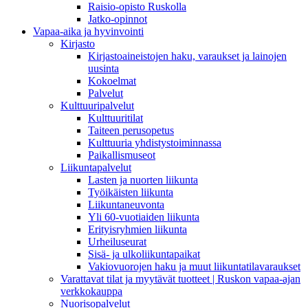
Raisio-opisto Ruskolla
Jatko-opinnot
Vapaa-aika ja hyvinvointi
Kirjasto
Kirjastoaineistojen haku, varaukset ja lainojen
uusinta
Kokoelmat
Palvelut
Kulttuuripalvelut
Kulttuuritilat
Taiteen perusopetus
Kulttuuria yhdistystoiminnassa
Paikallismuseot
Liikuntapalvelut
Lasten ja nuorten liikunta
Työikäisten liikunta
Liikuntaneuvonta
Yli 60-vuotiaiden liikunta
Erityisryhmien liikunta
Urheiluseurat
Sisä- ja ulkoliikuntapaikat
Vakiovuorojen haku ja muut liikuntatilavaraukset
Varattavat tilat ja myytävät tuotteet | Ruskon vapaa-ajan
verkkokauppa
Nuorisopalvelut