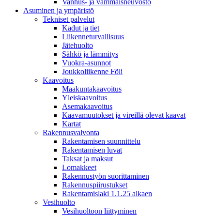
Vanhus- ja vammaisneuvosto
Asuminen ja ympäristö
Tekniset palvelut
Kadut ja tiet
Liikenneturvallisuus
Jätehuolto
Sähkö ja lämmitys
Vuokra-asunnot
Joukkoliikenne Föli
Kaavoitus
Maakuntakaavoitus
Yleiskaavoitus
Asemakaavoitus
Kaavamuutokset ja vireillä olevat kaavat
Kartat
Rakennusvalvonta
Rakentamisen suunnittelu
Rakentamisen luvat
Taksat ja maksut
Lomakkeet
Rakennustyön suorittaminen
Rakennuspiirustukset
Rakentamislaki 1.1.25 alkaen
Vesihuolto
Vesihuoltoon liittyminen