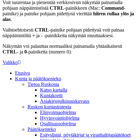
Voit suurentaa ja pienentää verkkosivun näkymää painamalla
pohjaan näppäimistöstä
CTRL
-painikkeen (Mac:
Command
-
painike) ja painike pohjaan pidettynä vierittää
hiiren rullaa ylös ja
alas
.
Vaihtoehtoisesti
CTRL
-painike pohjaan pidettynä voit painaa
näppäimistöltä
+
ja
-
-painikkeita näkymää muuttaaksesi.
Näkymän voi palauttaa normaaliksi painamalla yhtäaikaisesti
CTRL
- ja
0
-painiketta (numero 0).
Valikko
Etusivu
Kunta ja päätöksenteko
Tietoa Ruskosta
Katso kartalla
Kuntakortti
Asiakirjajulkisuuskuvaus
Ruskon kuntastrategia
Elinvoimaohjelma
Hyvinvointiohjelma
Osallisuusohjelma
Päätöksenteko
Esityslistat, pöytäkirjat ja viranhaltijapäätökset