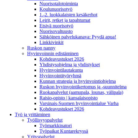
Nuorisotalotoiminta
Koulunuorisotyö
1.-2. luokkalaisten kesäkerhot
Leirit, retket ja tapahtumat
Etsivä nuorisotyö
Nuorisovaltuusto
Sähköinen palvelukanava: Pyydä apua!
Linkkivinkit
Ruskon nanny
Hyvinvoinnin edistäminen
Kohdeavustukset 2026
Yhdistysohjelma ja yhdistykset
Hyvinvointilautakunta
Hyvinvointityöryhmä
Kunnan strategia ja hyvinvointiohjelma
Ruskon hyvinvointikertomus ja -suunnitelma
Ruokapalvelut (aamupala, lounas, välipala)
Raisio-opisto | kansalaisopisto
Varsinais-Suomen hyvinvointialue Varha
Kohdeavustukset 2026
Työ ja yrittäminen
Työllisyyspalvelut
Työmarkkinatori
Työpaikat Kuntarekryssä
Yrityspalvelut