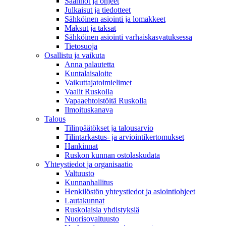
Säännöt ja ohjeet
Julkaisut ja tiedotteet
Sähköinen asiointi ja lomakkeet
Maksut ja taksat
Sähköinen asiointi varhaiskasvatuksessa
Tietosuoja
Osallistu ja vaikuta
Anna palautetta
Kuntalaisaloite
Vaikuttajatoimielimet
Vaalit Ruskolla
Vapaaehtoistöitä Ruskolla
Ilmoituskanava
Talous
Tilinpäätökset ja talousarvio
Tilintarkastus- ja arviointikertomukset
Hankinnat
Ruskon kunnan ostolaskudata
Yhteystiedot ja organisaatio
Valtuusto
Kunnanhallitus
Henkilöstön yhteystiedot ja asiointiohjeet
Lautakunnat
Ruskolaisia yhdistyksiä
Nuorisovaltuusto