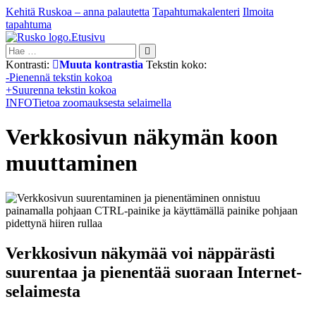
Kehitä Ruskoa – anna palautetta
Tapahtumakalenteri
Ilmoita
tapahtuma
Etusivu
Hae:
Kontrasti:
Muuta kontrastia
Tekstin koko:
-
Pienennä tekstin kokoa
+
Suurenna tekstin kokoa
INFO
Tietoa zoomauksesta selaimella
Verkkosivun näkymän koon
muuttaminen
Verkkosivun näkymää voi näppärästi
suurentaa ja pienentää suoraan Internet-
selaimesta