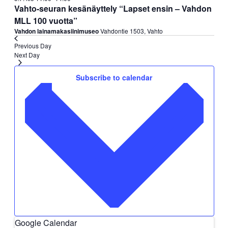
seuran
Vahto-seuran kesänäyttely “Lapset ensin – Vahdon
kesänäyttely
MLL 100 vuotta”
Vahdon lainamakasiinimuseo
Vahdontie 1503, Vahto
Previous Day
Next Day
Subscribe to calendar
Google Calendar