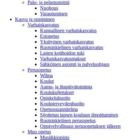
Palo- ja pelastustoimi
Nuohous
Varautuminen
Kasvu ja oppiminen
Varhaiskasvatus
Kunnallinen varhaiskasvatus
Esiopetus
Yksityinen varhaiskasvatus
Ruotsinkielinen varhaiskasvatus
Lasten kotihoidon tuki
Varhaiskasvatusmaksut
Sähköinen asiointi ja palveluohjaus
Perusopetus
Wilma
Koulut
Aamu- ja iltapäivätoiminta
Koulukuljetukset
Opiskeluhuolto
Kouluterveydenhuolto
Opetussuunnitelma
Sijoitetun lapsen kouluun ilmoittaminen
Ruotsinkielinen perusopetus
Oppivelvollisuus perusopetuksen jälkeen
Muu opetus
Musiikkiopisto