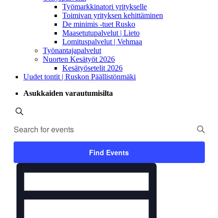
Työmarkkinatori yritykselle
Toimivan yrityksen kehittäminen
De minimis -tuet Rusko
Maasetutupalvelut | Lieto
Lomituspalvelut | Vehmaa
Työnantajapalvelut
Nuorten Kesätyöt 2026
Kesätyösetelit 2026
Uudet tontit | Ruskon Päällistönmäki
Asukkaiden varautumisilta
Events
Search
Enter
Search
Keyword.
and
Search
for
Views
Find Events
Events
Navigation
by
Event
Keyword.
Views
Navigation