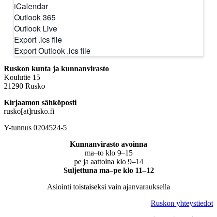
iCalendar
Outlook 365
Outlook Live
Export .ics file
Export Outlook .ics file
Ruskon kunta ja kunnanvirasto
Koulutie 15
21290 Rusko
Kirjaamon sähköposti
rusko[at]rusko.fi
Y-tunnus 0204524-5
Kunnanvirasto avoinna
ma–to klo 9–15
pe ja aattoina klo 9–14
Suljettuna ma–pe klo 11–12
Asiointi toistaiseksi vain ajanvarauksella
Ruskon yhteystiedot