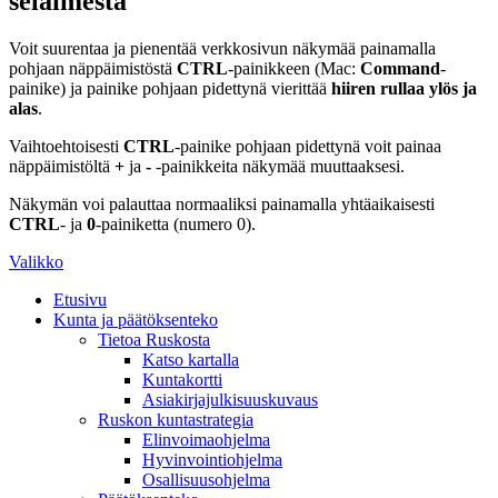
selaimesta
Voit suurentaa ja pienentää verkkosivun näkymää painamalla
pohjaan näppäimistöstä
CTRL
-painikkeen (Mac:
Command
-
painike) ja painike pohjaan pidettynä vierittää
hiiren rullaa ylös ja
alas
.
Vaihtoehtoisesti
CTRL
-painike pohjaan pidettynä voit painaa
näppäimistöltä
+
ja
-
-painikkeita näkymää muuttaaksesi.
Näkymän voi palauttaa normaaliksi painamalla yhtäaikaisesti
CTRL
- ja
0
-painiketta (numero 0).
Valikko
Etusivu
Kunta ja päätöksenteko
Tietoa Ruskosta
Katso kartalla
Kuntakortti
Asiakirjajulkisuuskuvaus
Ruskon kuntastrategia
Elinvoimaohjelma
Hyvinvointiohjelma
Osallisuusohjelma