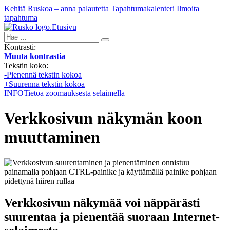
Kehitä Ruskoa – anna palautetta
Tapahtumakalenteri
Ilmoita
tapahtuma
Etusivu
Hae:
Kontrasti:
Muuta kontrastia
Tekstin koko:
-
Pienennä tekstin kokoa
+
Suurenna tekstin kokoa
INFO
Tietoa zoomauksesta selaimella
Verkkosivun näkymän koon
muuttaminen
Verkkosivun näkymää voi näppärästi
suurentaa ja pienentää suoraan Internet-