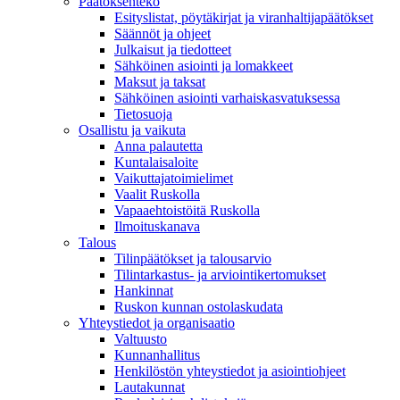
Päätöksenteko
Esityslistat, pöytäkirjat ja viranhaltijapäätökset
Säännöt ja ohjeet
Julkaisut ja tiedotteet
Sähköinen asiointi ja lomakkeet
Maksut ja taksat
Sähköinen asiointi varhaiskasvatuksessa
Tietosuoja
Osallistu ja vaikuta
Anna palautetta
Kuntalaisaloite
Vaikuttajatoimielimet
Vaalit Ruskolla
Vapaaehtoistöitä Ruskolla
Ilmoituskanava
Talous
Tilinpäätökset ja talousarvio
Tilintarkastus- ja arviointikertomukset
Hankinnat
Ruskon kunnan ostolaskudata
Yhteystiedot ja organisaatio
Valtuusto
Kunnanhallitus
Henkilöstön yhteystiedot ja asiointiohjeet
Lautakunnat