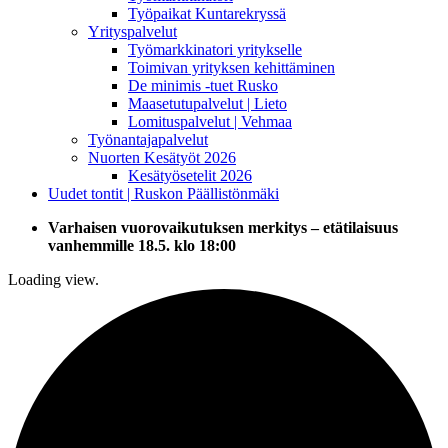
Työpaikat Kuntarekryssä
Yrityspalvelut
Työmarkkinatori yritykselle
Toimivan yrityksen kehittäminen
De minimis -tuet Rusko
Maasetutupalvelut | Lieto
Lomituspalvelut | Vehmaa
Työnantajapalvelut
Nuorten Kesätyöt 2026
Kesätyösetelit 2026
Uudet tontit | Ruskon Päällistönmäki
Varhaisen vuorovaikutuksen merkitys – etätilaisuus
vanhemmille 18.5. klo 18:00
Loading view.