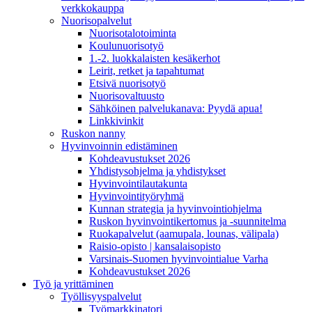
verkkokauppa
Nuorisopalvelut
Nuorisotalotoiminta
Koulunuorisotyö
1.-2. luokkalaisten kesäkerhot
Leirit, retket ja tapahtumat
Etsivä nuorisotyö
Nuorisovaltuusto
Sähköinen palvelukanava: Pyydä apua!
Linkkivinkit
Ruskon nanny
Hyvinvoinnin edistäminen
Kohdeavustukset 2026
Yhdistysohjelma ja yhdistykset
Hyvinvointilautakunta
Hyvinvointityöryhmä
Kunnan strategia ja hyvinvointiohjelma
Ruskon hyvinvointikertomus ja -suunnitelma
Ruokapalvelut (aamupala, lounas, välipala)
Raisio-opisto | kansalaisopisto
Varsinais-Suomen hyvinvointialue Varha
Kohdeavustukset 2026
Työ ja yrittäminen
Työllisyyspalvelut
Työmarkkinatori