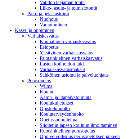
Vahdon taajaman tontit
Liike-, asuin- ja toimistotontit
Palo- ja pelastustoimi
Nuohous
Varautuminen
Kasvu ja oppiminen
Varhaiskasvatus
Kunnallinen varhaiskasvatus
Esiopetus
Yksityinen varhaiskasvatus
Ruotsinkielinen varhaiskasvatus
Lasten kotihoidon tuki
Varhaiskasvatusmaksut
Sähköinen asiointi ja palveluohjaus
Perusopetus
Wilma
Koulut
Aamu- ja iltapäivätoiminta
Koulukuljetukset
Opiskeluhuolto
Kouluterveydenhuolto
Opetussuunnitelma
Sijoitetun lapsen kouluun ilmoittaminen
Ruotsinkielinen perusopetus
Oppivelvollisuus perusopetuksen jälkeen