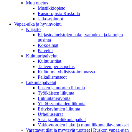
Muu opetus
Musiikkiopisto
Raisio-opisto Ruskolla
Jatko-opinnot
Vapaa-aika ja hyvinvointi
Kirjasto
Kirjastoaineistojen haku, varaukset ja lainojen
uusinta
Kokoelmat
Palvelut
Kulttuuripalvelut
Kulttuuritilat
Taiteen perusopetus
Kulttuuria yhdistystoiminnassa
Paikallismuseot
Liikuntapalvelut
Lasten ja nuorten liikunta
Työikäisten liikunta
Liikuntaneuvonta
Yli 60-vuotiaiden liikunta
Erityisryhmien liikunta
Urheiluseurat
Sisä- ja ulkoliikuntapaikat
Vakiovuorojen haku ja muut liikuntatilavaraukset
Varattavat tilat ja myytävät tuotteet | Ruskon vapaa-ajan