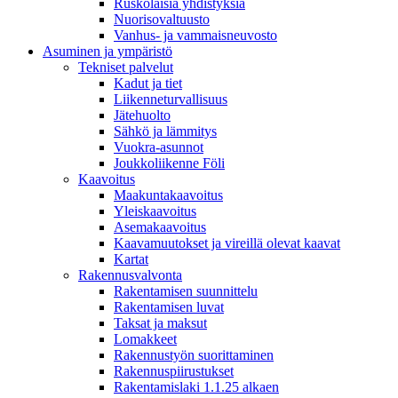
Ruskolaisia yhdistyksiä
Nuorisovaltuusto
Vanhus- ja vammaisneuvosto
Asuminen ja ympäristö
Tekniset palvelut
Kadut ja tiet
Liikenneturvallisuus
Jätehuolto
Sähkö ja lämmitys
Vuokra-asunnot
Joukkoliikenne Föli
Kaavoitus
Maakuntakaavoitus
Yleiskaavoitus
Asemakaavoitus
Kaavamuutokset ja vireillä olevat kaavat
Kartat
Rakennusvalvonta
Rakentamisen suunnittelu
Rakentamisen luvat
Taksat ja maksut
Lomakkeet
Rakennustyön suorittaminen
Rakennuspiirustukset
Rakentamislaki 1.1.25 alkaen