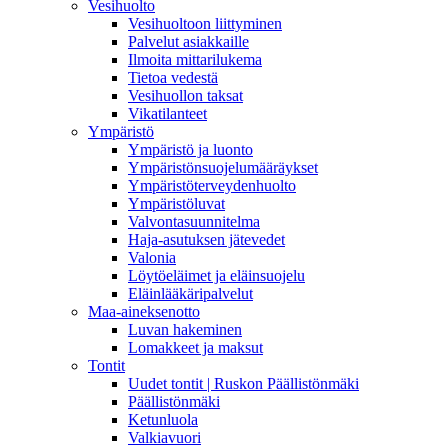
Vesihuolto
Vesihuoltoon liittyminen
Palvelut asiakkaille
Ilmoita mittarilukema
Tietoa vedestä
Vesihuollon taksat
Vikatilanteet
Ympäristö
Ympäristö ja luonto
Ympäristönsuojelumääräykset
Ympäristöterveydenhuolto
Ympäristöluvat
Valvontasuunnitelma
Haja-asutuksen jätevedet
Valonia
Löytöeläimet ja eläinsuojelu
Eläinlääkäripalvelut
Maa-aineksenotto
Luvan hakeminen
Lomakkeet ja maksut
Tontit
Uudet tontit | Ruskon Päällistönmäki
Päällistönmäki
Ketunluola
Valkiavuori