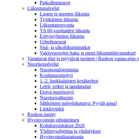
Paikallismuseot
Liikuntapalvelut
Lasten ja nuorten liikunta
Työikäisten liikunta
Liikuntaneuvonta
Yli 60-vuotiaiden liikunta
Erityisryhmien liikunta
Urheiluseurat
Sisä- ja ulkoliikuntapaikat
Vakiovuorojen haku ja muut liikuntatilavaraukset
Varattavat tilat ja myytävät tuotteet | Ruskon vapaa-aja
Nuorisopalvelut
Nuorisotalotoiminta
Koulunuorisotyö
1.-2. luokkalaisten kesäkerhot
Leirit, retket ja tapahtumat
Etsivä nuorisotyö
Nuorisovaltuusto
Sähköinen palvelukanava: Pyydä apua!
Linkkivinkit
Ruskon nanny
Hyvinvoinnin edistäminen
Kohdeavustukset 2026
Yhdistysohjelma ja yhdistykset
Hyvinvointilautakunta