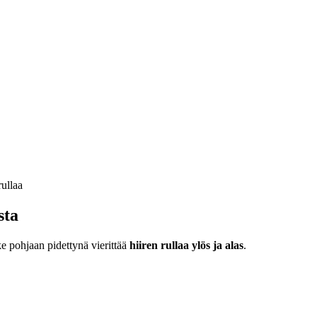
sta
ke pohjaan pidettynä vierittää
hiiren rullaa ylös ja alas
.