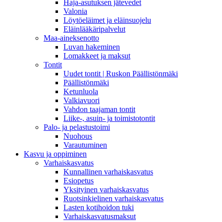
Haja-asutuksen jätevedet
Valonia
Löytöeläimet ja eläinsuojelu
Eläinlääkäripalvelut
Maa-aineksenotto
Luvan hakeminen
Lomakkeet ja maksut
Tontit
Uudet tontit | Ruskon Päällistönmäki
Päällistönmäki
Ketunluola
Valkiavuori
Vahdon taajaman tontit
Liike-, asuin- ja toimistotontit
Palo- ja pelastustoimi
Nuohous
Varautuminen
Kasvu ja oppiminen
Varhaiskasvatus
Kunnallinen varhaiskasvatus
Esiopetus
Yksityinen varhaiskasvatus
Ruotsinkielinen varhaiskasvatus
Lasten kotihoidon tuki
Varhaiskasvatusmaksut