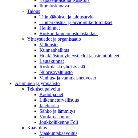
Vapaaehtoistöitä Ruskolla
Ilmoituskanava
Talous
Tilinpäätökset ja talousarvio
Tilintarkastus- ja arviointikertomukset
Hankinnat
Ruskon kunnan ostolaskudata
Yhteystiedot ja organisaatio
Valtuusto
Kunnanhallitus
Henkilöstön yhteystiedot ja asiointiohjeet
Lautakunnat
Ruskolaisia yhdistyksiä
Nuorisovaltuusto
Vanhus- ja vammaisneuvosto
Asuminen ja ympäristö
Tekniset palvelut
Kadut ja tiet
Liikenneturvallisuus
Jätehuolto
Sähkö ja lämmitys
Vuokra-asunnot
Joukkoliikenne Föli
Kaavoitus
Maakuntakaavoitus