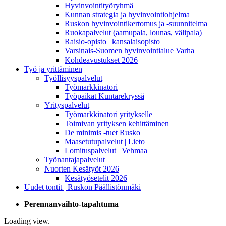
Hyvinvointityöryhmä
Kunnan strategia ja hyvinvointiohjelma
Ruskon hyvinvointikertomus ja -suunnitelma
Ruokapalvelut (aamupala, lounas, välipala)
Raisio-opisto | kansalaisopisto
Varsinais-Suomen hyvinvointialue Varha
Kohdeavustukset 2026
Työ ja yrittäminen
Työllisyyspalvelut
Työmarkkinatori
Työpaikat Kuntarekryssä
Yrityspalvelut
Työmarkkinatori yritykselle
Toimivan yrityksen kehittäminen
De minimis -tuet Rusko
Maasetutupalvelut | Lieto
Lomituspalvelut | Vehmaa
Työnantajapalvelut
Nuorten Kesätyöt 2026
Kesätyösetelit 2026
Uudet tontit | Ruskon Päällistönmäki
Perennanvaihto-tapahtuma
Loading view.