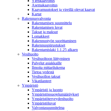
Yleiskaavoitus
Asemakaavoitus
Kaavamuutokset ja vireillä olevat kaavat
Kartat
Rakennusvalvonta
Rakentamisen suunnittelu
Rakentamisen luvat
Taksat ja maksut
Lomakkeet
Rakennustyön suorittaminen
Rakennuspiirustukset
Rakentamislaki 1.1.25 alkaen
Vesihuolto
Vesihuoltoon liittyminen
Palvelut asiakkaille
Ilmoita mittarilukema
Tietoa vedestä
Vesihuollon taksat
Vikatilanteet
Ympäristö
Ympäristö ja luonto
Ympäristönsuojelumääräykset
Ympäristöterveydenhuolto
Ympäristöluvat
Valvontasuunnitelma