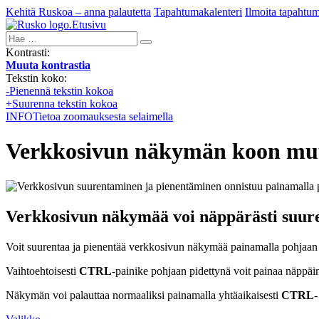
Kehitä Ruskoa – anna palautetta
Tapahtumakalenteri
Ilmoita tapahtu
Etusivu
Hae:
Kontrasti:
Muuta kontrastia
Tekstin koko:
-
Pienennä tekstin kokoa
+
Suurenna tekstin kokoa
INFO
Tietoa zoomauksesta selaimella
Verkkosivun näkymän koon mu
Verkkosivun näkymää voi näppärästi suure
Voit suurentaa ja pienentää verkkosivun näkymää painamalla pohjaan
Vaihtoehtoisesti
CTRL
-painike pohjaan pidettynä voit painaa näppäi
Näkymän voi palauttaa normaaliksi painamalla yhtäaikaisesti
CTRL
-