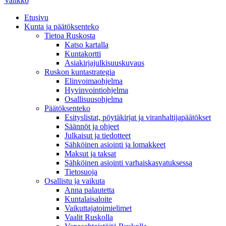
Valikko
Etusivu
Kunta ja päätöksenteko
Tietoa Ruskosta
Katso kartalla
Kuntakortti
Asiakirjajulkisuuskuvaus
Ruskon kuntastrategia
Elinvoimaohjelma
Hyvinvointiohjelma
Osallisuusohjelma
Päätöksenteko
Esityslistat, pöytäkirjat ja viranhaltijapäätökset
Säännöt ja ohjeet
Julkaisut ja tiedotteet
Sähköinen asiointi ja lomakkeet
Maksut ja taksat
Sähköinen asiointi varhaiskasvatuksessa
Tietosuoja
Osallistu ja vaikuta
Anna palautetta
Kuntalaisaloite
Vaikuttajatoimielimet
Vaalit Ruskolla