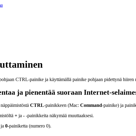
ma
uttaminen
ntaa ja pienentää suoraan Internet-selaime
 näppäimistöstä
CTRL
-painikkeen (Mac:
Command
-painike) ja paini
mistöltä
+
ja
-
-painikkeita näkymää muuttaaksesi.
 ja
0
-painiketta (numero 0).