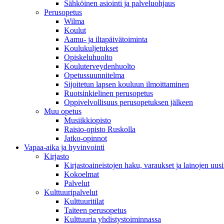
Sähköinen asiointi ja palveluohjaus
Perusopetus
Wilma
Koulut
Aamu- ja iltapäivätoiminta
Koulukuljetukset
Opiskeluhuolto
Kouluterveydenhuolto
Opetussuunnitelma
Sijoitetun lapsen kouluun ilmoittaminen
Ruotsinkielinen perusopetus
Oppivelvollisuus perusopetuksen jälkeen
Muu opetus
Musiikkiopisto
Raisio-opisto Ruskolla
Jatko-opinnot
Vapaa-aika ja hyvinvointi
Kirjasto
Kirjastoaineistojen haku, varaukset ja lainojen uusi
Kokoelmat
Palvelut
Kulttuuripalvelut
Kulttuuritilat
Taiteen perusopetus
Kulttuuria yhdistystoiminnassa