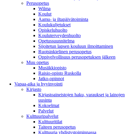
Perusopetus
Wilma
Koulut
Aamu- ja iltapäivätoiminta
Koulukuljetukset
Opiskeluhuolto
Kouluterveydenhuolto
Opetussuunnitelma
Sijoitetun lapsen kouluun ilmoittaminen
Ruotsinkielinen perusopetus
Oppivelvollisuus perusopetuksen jälkeen
Muu opetus
Musiikkiopisto
Raisio-opisto Ruskolla
Jatko-opinnot
Vapaa-aika ja hyvinvointi
Kirjasto
Kirjastoaineistojen haku, varaukset ja lainojen
uusinta
Kokoelmat
Palvelut
Kulttuuripalvelut
Kulttuuritilat
Taiteen perusopetus
Kulttuuria yhdistystoiminnassa