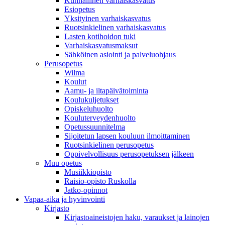
Kunnallinen varhaiskasvatus
Esiopetus
Yksityinen varhaiskasvatus
Ruotsinkielinen varhaiskasvatus
Lasten kotihoidon tuki
Varhaiskasvatusmaksut
Sähköinen asiointi ja palveluohjaus
Perusopetus
Wilma
Koulut
Aamu- ja iltapäivätoiminta
Koulukuljetukset
Opiskeluhuolto
Kouluterveydenhuolto
Opetussuunnitelma
Sijoitetun lapsen kouluun ilmoittaminen
Ruotsinkielinen perusopetus
Oppivelvollisuus perusopetuksen jälkeen
Muu opetus
Musiikkiopisto
Raisio-opisto Ruskolla
Jatko-opinnot
Vapaa-aika ja hyvinvointi
Kirjasto
Kirjastoaineistojen haku, varaukset ja lainojen