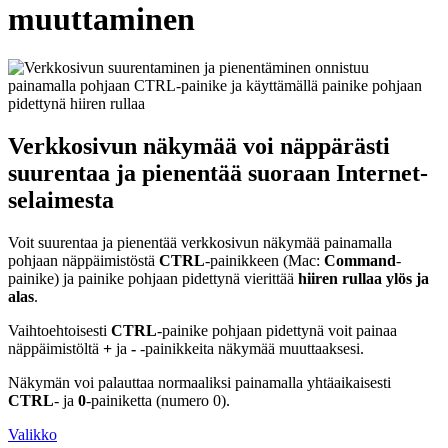
muuttaminen
Verkkosivun näkymää voi näppärästi
suurentaa ja pienentää suoraan Internet-
selaimesta
Voit suurentaa ja pienentää verkkosivun näkymää painamalla
pohjaan näppäimistöstä
CTRL
-painikkeen (Mac:
Command
-
painike) ja painike pohjaan pidettynä vierittää
hiiren rullaa ylös ja
alas
.
Vaihtoehtoisesti
CTRL
-painike pohjaan pidettynä voit painaa
näppäimistöltä
+
ja
-
-painikkeita näkymää muuttaaksesi.
Näkymän voi palauttaa normaaliksi painamalla yhtäaikaisesti
CTRL
- ja
0
-painiketta (numero 0).
Valikko