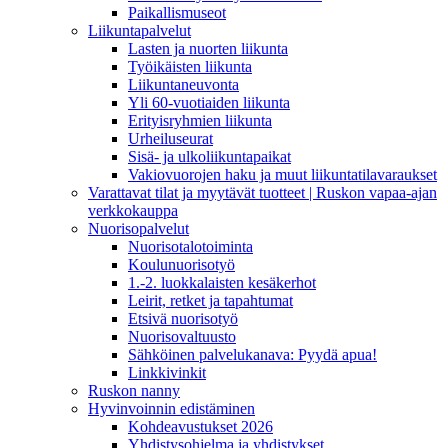
Paikallismuseot
Liikuntapalvelut
Lasten ja nuorten liikunta
Työikäisten liikunta
Liikuntaneuvonta
Yli 60-vuotiaiden liikunta
Erityisryhmien liikunta
Urheiluseurat
Sisä- ja ulkoliikuntapaikat
Vakiovuorojen haku ja muut liikuntatilavaraukset
Varattavat tilat ja myytävät tuotteet | Ruskon vapaa-ajan
verkkokauppa
Nuorisopalvelut
Nuorisotalotoiminta
Koulunuorisotyö
1.-2. luokkalaisten kesäkerhot
Leirit, retket ja tapahtumat
Etsivä nuorisotyö
Nuorisovaltuusto
Sähköinen palvelukanava: Pyydä apua!
Linkkivinkit
Ruskon nanny
Hyvinvoinnin edistäminen
Kohdeavustukset 2026
Yhdistysohjelma ja yhdistykset