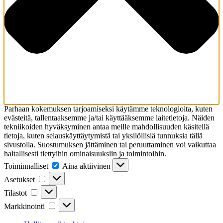
Parhaan kokemuksen tarjoamiseksi käytämme teknologioita, kuten
evästeitä, tallentaaksemme ja/tai käyttääksemme laitetietoja. Näiden
tekniikoiden hyväksyminen antaa meille mahdollisuuden käsitellä
tietoja, kuten selauskäyttäytymistä tai yksilöllisiä tunnuksia tällä
sivustolla. Suostumuksen jättäminen tai peruuttaminen voi vaikuttaa
haitallisesti tiettyihin ominaisuuksiin ja toimintoihin.
Toiminnalliset
Toiminnalliset
Aina aktiivinen
Asetukset
Asetukset
Tilastot
Tilastot
Markkinointi
Markkinointi