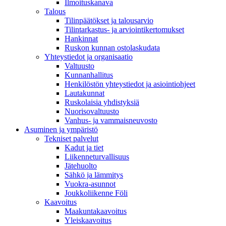
Ilmoituskanava
Talous
Tilinpäätökset ja talousarvio
Tilintarkastus- ja arviointikertomukset
Hankinnat
Ruskon kunnan ostolaskudata
Yhteystiedot ja organisaatio
Valtuusto
Kunnanhallitus
Henkilöstön yhteystiedot ja asiointiohjeet
Lautakunnat
Ruskolaisia yhdistyksiä
Nuorisovaltuusto
Vanhus- ja vammaisneuvosto
Asuminen ja ympäristö
Tekniset palvelut
Kadut ja tiet
Liikenneturvallisuus
Jätehuolto
Sähkö ja lämmitys
Vuokra-asunnot
Joukkoliikenne Föli
Kaavoitus
Maakuntakaavoitus
Yleiskaavoitus