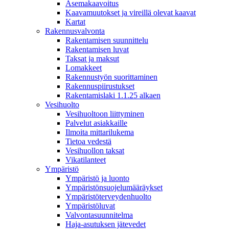
Asemakaavoitus
Kaavamuutokset ja vireillä olevat kaavat
Kartat
Rakennusvalvonta
Rakentamisen suunnittelu
Rakentamisen luvat
Taksat ja maksut
Lomakkeet
Rakennustyön suorittaminen
Rakennuspiirustukset
Rakentamislaki 1.1.25 alkaen
Vesihuolto
Vesihuoltoon liittyminen
Palvelut asiakkaille
Ilmoita mittarilukema
Tietoa vedestä
Vesihuollon taksat
Vikatilanteet
Ympäristö
Ympäristö ja luonto
Ympäristönsuojelumääräykset
Ympäristöterveydenhuolto
Ympäristöluvat
Valvontasuunnitelma
Haja-asutuksen jätevedet