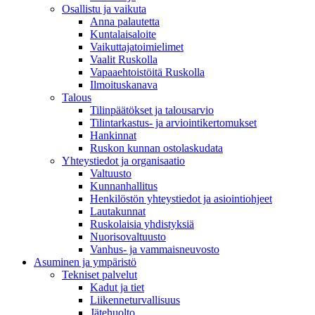
Osallistu ja vaikuta
Anna palautetta
Kuntalaisaloite
Vaikuttajatoimielimet
Vaalit Ruskolla
Vapaaehtoistöitä Ruskolla
Ilmoituskanava
Talous
Tilinpäätökset ja talousarvio
Tilintarkastus- ja arviointikertomukset
Hankinnat
Ruskon kunnan ostolaskudata
Yhteystiedot ja organisaatio
Valtuusto
Kunnanhallitus
Henkilöstön yhteystiedot ja asiointiohjeet
Lautakunnat
Ruskolaisia yhdistyksiä
Nuorisovaltuusto
Vanhus- ja vammaisneuvosto
Asuminen ja ympäristö
Tekniset palvelut
Kadut ja tiet
Liikenneturvallisuus
Jätehuolto