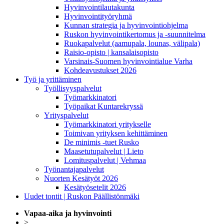
Hyvinvointilautakunta
Hyvinvointityöryhmä
Kunnan strategia ja hyvinvointiohjelma
Ruskon hyvinvointikertomus ja -suunnitelma
Ruokapalvelut (aamupala, lounas, välipala)
Raisio-opisto | kansalaisopisto
Varsinais-Suomen hyvinvointialue Varha
Kohdeavustukset 2026
Työ ja yrittäminen
Työllisyyspalvelut
Työmarkkinatori
Työpaikat Kuntarekryssä
Yrityspalvelut
Työmarkkinatori yritykselle
Toimivan yrityksen kehittäminen
De minimis -tuet Rusko
Maasetutupalvelut | Lieto
Lomituspalvelut | Vehmaa
Työnantajapalvelut
Nuorten Kesätyöt 2026
Kesätyösetelit 2026
Uudet tontit | Ruskon Päällistönmäki
Vapaa-aika ja hyvinvointi
>