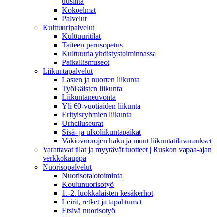
uusinta
Kokoelmat
Palvelut
Kulttuuripalvelut
Kulttuuritilat
Taiteen perusopetus
Kulttuuria yhdistystoiminnassa
Paikallismuseot
Liikuntapalvelut
Lasten ja nuorten liikunta
Työikäisten liikunta
Liikuntaneuvonta
Yli 60-vuotiaiden liikunta
Erityisryhmien liikunta
Urheiluseurat
Sisä- ja ulkoliikuntapaikat
Vakiovuorojen haku ja muut liikuntatilavaraukset
Varattavat tilat ja myytävät tuotteet | Ruskon vapaa-ajan
verkkokauppa
Nuorisopalvelut
Nuorisotalotoiminta
Koulunuorisotyö
1.-2. luokkalaisten kesäkerhot
Leirit, retket ja tapahtumat
Etsivä nuorisotyö