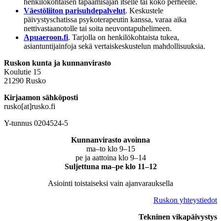
henkilökohtaisen tapaamisajan itselle tai koko perheelle.
Väestöliiton parisuhdepalvelut
. Keskustele
päivystyschatissa psykoterapeutin kanssa, varaa aika
nettivastaanotolle tai soita neuvontapuhelimeen.
Apuaeroon.fi
. Tarjolla on henkilökohtaista tukea,
asiantuntijainfoja sekä vertaiskeskustelun mahdollisuuksia.
Ruskon kunta ja kunnanvirasto
Koulutie 15
21290 Rusko
Kirjaamon sähköposti
rusko[at]rusko.fi
Y-tunnus 0204524-5
Kunnanvirasto avoinna
ma–to klo 9–15
pe ja aattoina klo 9–14
Suljettuna ma–pe klo 11–12
Asiointi toistaiseksi vain ajanvarauksella
Ruskon yhteystiedot
Tekninen vikapäivystys