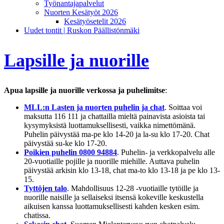
Työnantajapalvelut
Nuorten Kesätyöt 2026
Kesätyösetelit 2026
Uudet tontit | Ruskon Päällistönmäki
Lapsille ja nuorille
Apua lapsille ja nuorille verkossa ja puhelimitse
:
MLL:n Lasten ja nuorten puhelin ja chat
. Soittaa voi
maksutta 116 111 ja chattailla mieltä painavista asioista tai
kysymyksistä luottamuksellisesti, vaikka nimettömänä.
Puhelin päivystää ma-pe klo 14-20 ja la-su klo 17-20. Chat
päivystää su-ke klo 17-20.
Poikien puhelin 0800 94884
. Puhelin- ja verkkopalvelu alle
20-vuotiaille pojille ja nuorille miehille. Auttava puhelin
päivystää arkisin klo 13-18, chat ma-to klo 13-18 ja pe klo 13-
15.
Tyttöjen talo
. Mahdollisuus 12-28 -vuotiaille tytöille ja
nuorille naisille ja sellaiseksi itsensä kokeville keskustella
aikuisen kanssa luottamuksellisesti kahden kesken esim.
chatissa.