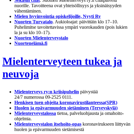
Sekasin chat
. Suomen Mielenterveys ry:n chatpalvelu
nuorille. Tavoitteena ovat yhteisöllisyys ja yksinäisyyden
vähentäminen.
Mielen hyvinvointia opiskelijoille, Nyyti Ry
Nuorten Turvatalo
. Aukioloajat: päivittäin klo 17–10.
Puhelimitse tavoitettavissa ympäri vuorokauden (pois lukien
la ja su klo 10–17).
Nuorten Mielenterveystalo
Nuortenelämä.fi
Mielenterveyteen tukea ja
neuvoja
Mielenterveys ry:n kriisipuhelin
päivystää
24/7 numerossa 09-2525 0111.
Henkisen tuen ohjeita koronavirustilanteessa
(SPR)
Huolen ja epävarmuuden sietäminen (Terveyskylä)
Mielenterveystalossa
tietoa, palveluohjausta ja omahoito-
ohjelmia.
Mielenterveystalon itsehoito-opas
koronavirukseen liittyvän
huolen ja epävarmuuden sietämisestä