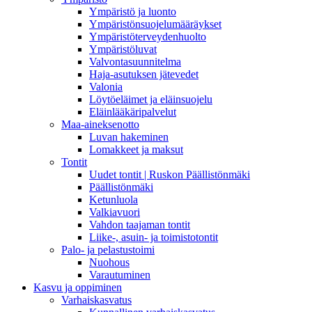
Ympäristö ja luonto
Ympäristönsuojelumääräykset
Ympäristöterveydenhuolto
Ympäristöluvat
Valvontasuunnitelma
Haja-asutuksen jätevedet
Valonia
Löytöeläimet ja eläinsuojelu
Eläinlääkäripalvelut
Maa-aineksenotto
Luvan hakeminen
Lomakkeet ja maksut
Tontit
Uudet tontit | Ruskon Päällistönmäki
Päällistönmäki
Ketunluola
Valkiavuori
Vahdon taajaman tontit
Liike-, asuin- ja toimistotontit
Palo- ja pelastustoimi
Nuohous
Varautuminen
Kasvu ja oppiminen
Varhaiskasvatus