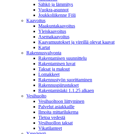
Sähkö ja lämmitys
Vuokra-asunnot
Joukkoliikenne Föli
Kaavoitus
Maakuntakaavoitus
Yleiskaavoitus
Asemakaavoitus
Kaavamuutokset ja vireillä olevat kaavat
Kartat
Rakennusvalvonta
Rakentamisen suunnittelu
Rakentamisen luvat
Taksat ja maksut
Lomakkeet
Rakennustyön suorittaminen
Rakennuspiirustukset
Rakentamislaki 1.1.25 alkaen
Vesihuolto
Vesihuoltoon liittyminen
Palvelut asiakkaille
Ilmoita mittarilukema
Tietoa vedestä
Vesihuollon taksat
Vikatilanteet
Ympäristö