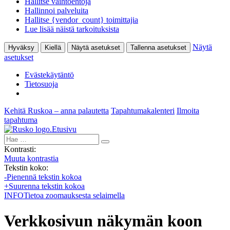
Hallitse vaihtoehtoja
Hallinnoi palveluita
Hallitse {vendor_count} toimittajia
Lue lisää näistä tarkoituksista
Näytä
Hyväksy
Kiellä
Näytä asetukset
Tallenna asetukset
asetukset
Evästekäytäntö
Tietosuoja
Kehitä Ruskoa – anna palautetta
Tapahtumakalenteri
Ilmoita
tapahtuma
Etusivu
Hae:
Kontrasti:
Muuta kontrastia
Tekstin koko:
-
Pienennä tekstin kokoa
+
Suurenna tekstin kokoa
INFO
Tietoa zoomauksesta selaimella
Verkkosivun näkymän koon