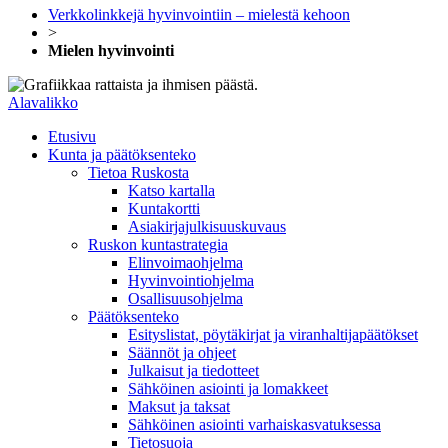
Verkkolinkkejä hyvinvointiin – mielestä kehoon
>
Mielen hyvinvointi
Alavalikko
Etusivu
Kunta ja päätöksenteko
Tietoa Ruskosta
Katso kartalla
Kuntakortti
Asiakirjajulkisuuskuvaus
Ruskon kuntastrategia
Elinvoimaohjelma
Hyvinvointiohjelma
Osallisuusohjelma
Päätöksenteko
Esityslistat, pöytäkirjat ja viranhaltijapäätökset
Säännöt ja ohjeet
Julkaisut ja tiedotteet
Sähköinen asiointi ja lomakkeet
Maksut ja taksat
Sähköinen asiointi varhaiskasvatuksessa
Tietosuoja