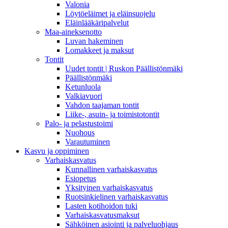
Valonia
Löytöeläimet ja eläinsuojelu
Eläinlääkäripalvelut
Maa-aineksenotto
Luvan hakeminen
Lomakkeet ja maksut
Tontit
Uudet tontit | Ruskon Päällistönmäki
Päällistönmäki
Ketunluola
Valkiavuori
Vahdon taajaman tontit
Liike-, asuin- ja toimistotontit
Palo- ja pelastustoimi
Nuohous
Varautuminen
Kasvu ja oppiminen
Varhaiskasvatus
Kunnallinen varhaiskasvatus
Esiopetus
Yksityinen varhaiskasvatus
Ruotsinkielinen varhaiskasvatus
Lasten kotihoidon tuki
Varhaiskasvatusmaksut
Sähköinen asiointi ja palveluohjaus