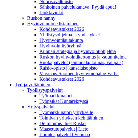
Nuorisovaltuusto
Sähköinen palvelukanava: Pyydä apua!
Linkkivinkit
Ruskon nanny
Hyvinvoinnin edistäminen
Kohdeavustukset 2026
Yhdistysohjelma ja yhdistykset
Hyvinvointilautakunta
Hyvinvointityöryhmä
Kunnan strategia ja hyvinvointiohjelma
Ruskon hyvinvointikertomus ja -suunnitelma
Ruokapalvelut (aamupala, lounas, välipala)
Raisio-opisto | kansalaisopisto
Varsinais-Suomen hyvinvointialue Varha
Kohdeavustukset 2026
Työ ja yrittäminen
Työllisyyspalvelut
Työmarkkinatori
Työpaikat Kuntarekryssä
Yrityspalvelut
Työmarkkinatori yritykselle
Toimivan yrityksen kehittäminen
De minimis -tuet Rusko
Maasetutupalvelut | Lieto
Lomituspalvelut | Vehmaa