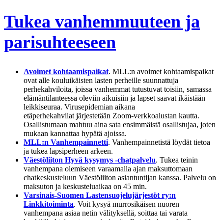
Tukea vanhemmuuteen ja
parisuhteeseen
Avoimet kohtaamispaikat
. MLL:n avoimet kohtaamispaikat
ovat alle kouluikäisten lasten perheille suunnattuja
perhekahviloita, joissa vanhemmat tutustuvat toisiin, samassa
elämäntilanteessa oleviin aikuisiin ja lapset saavat ikäistään
leikkiseuraa. Virusepidemian aikana
etäperhekahvilat järjestetään Zoom-verkkoalustan kautta.
Osallistumaan mahtuu aina sata ensimmäistä osallistujaa, joten
mukaan kannattaa hypätä ajoissa.
MLL:n Vanhempainnetti
. Vanhempainnetistä löydät tietoa
ja tukea lapsiperheen arkeen.
Väestöliiton Hyvä kysymys -chatpalvelu
. Tukea teinin
vanhempana olemiseen varaamalla ajan maksuttomaan
chatkeskusteluun Väestöliiton asiantuntijan kanssa. Palvelu on
maksuton ja keskusteluaikaa on 45 min.
Varsinais-Suomen Lastensuojelujärjestöt ry:n
Linkkitoiminta
. Voit kysyä murrosikäisen nuoren
vanhempana asiaa netin välityksellä, soittaa tai varata