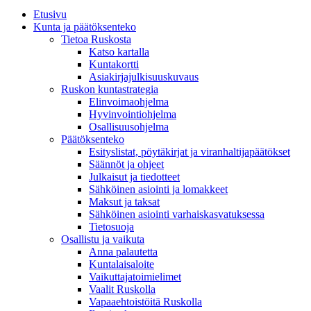
Etusivu
Kunta ja päätöksenteko
Tietoa Ruskosta
Katso kartalla
Kuntakortti
Asiakirjajulkisuuskuvaus
Ruskon kuntastrategia
Elinvoimaohjelma
Hyvinvointiohjelma
Osallisuusohjelma
Päätöksenteko
Esityslistat, pöytäkirjat ja viranhaltijapäätökset
Säännöt ja ohjeet
Julkaisut ja tiedotteet
Sähköinen asiointi ja lomakkeet
Maksut ja taksat
Sähköinen asiointi varhaiskasvatuksessa
Tietosuoja
Osallistu ja vaikuta
Anna palautetta
Kuntalaisaloite
Vaikuttajatoimielimet
Vaalit Ruskolla
Vapaaehtoistöitä Ruskolla