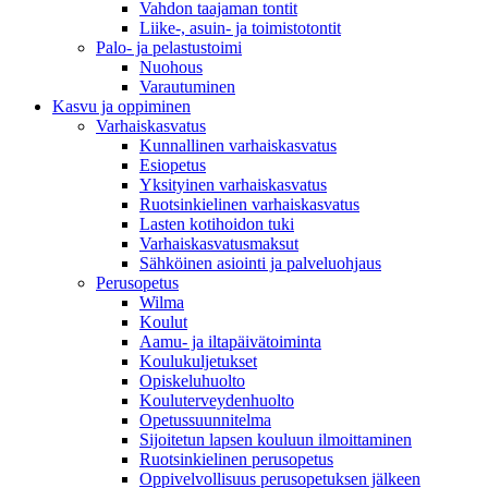
Vahdon taajaman tontit
Liike-, asuin- ja toimistotontit
Palo- ja pelastustoimi
Nuohous
Varautuminen
Kasvu ja oppiminen
Varhaiskasvatus
Kunnallinen varhaiskasvatus
Esiopetus
Yksityinen varhaiskasvatus
Ruotsinkielinen varhaiskasvatus
Lasten kotihoidon tuki
Varhaiskasvatusmaksut
Sähköinen asiointi ja palveluohjaus
Perusopetus
Wilma
Koulut
Aamu- ja iltapäivätoiminta
Koulukuljetukset
Opiskeluhuolto
Kouluterveydenhuolto
Opetussuunnitelma
Sijoitetun lapsen kouluun ilmoittaminen
Ruotsinkielinen perusopetus
Oppivelvollisuus perusopetuksen jälkeen