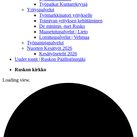
Työpaikat Kuntarekryssä
Yrityspalvelut
Työmarkkinatori yritykselle
Toimivan yrityksen kehittäminen
De minimis -tuet Rusko
Maasetutupalvelut | Lieto
Lomituspalvelut | Vehmaa
Työnantajapalvelut
Nuorten Kesätyöt 2026
Kesätyösetelit 2026
Uudet tontit | Ruskon Päällistönmäki
Ruskon kirkko
Loading view.