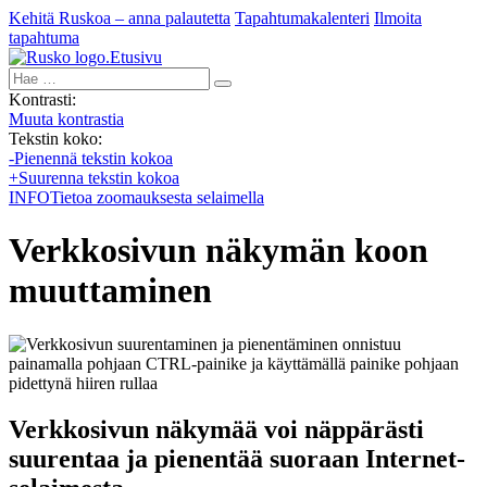
Kehitä Ruskoa – anna palautetta
Tapahtumakalenteri
Ilmoita
tapahtuma
Etusivu
Hae:
Kontrasti:
Muuta kontrastia
Tekstin koko:
-
Pienennä tekstin kokoa
+
Suurenna tekstin kokoa
INFO
Tietoa zoomauksesta selaimella
Verkkosivun näkymän koon
muuttaminen
Verkkosivun näkymää voi näppärästi
suurentaa ja pienentää suoraan Internet-