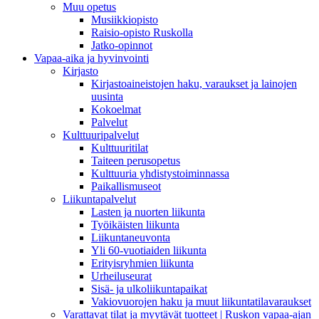
Muu opetus
Musiikkiopisto
Raisio-opisto Ruskolla
Jatko-opinnot
Vapaa-aika ja hyvinvointi
Kirjasto
Kirjastoaineistojen haku, varaukset ja lainojen
uusinta
Kokoelmat
Palvelut
Kulttuuripalvelut
Kulttuuritilat
Taiteen perusopetus
Kulttuuria yhdistystoiminnassa
Paikallismuseot
Liikuntapalvelut
Lasten ja nuorten liikunta
Työikäisten liikunta
Liikuntaneuvonta
Yli 60-vuotiaiden liikunta
Erityisryhmien liikunta
Urheiluseurat
Sisä- ja ulkoliikuntapaikat
Vakiovuorojen haku ja muut liikuntatilavaraukset
Varattavat tilat ja myytävät tuotteet | Ruskon vapaa-ajan