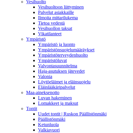
Vesihuolto
Vesihuoltoon liittyminen
Palvelut asiakkaille
Ilmoita mittarilukema
Tietoa vedestä
Vesihuollon taksat
Vikatilanteet
Ympäristö
Ympäristö ja luonto
Ympäristönsuojelumääräykset
Ympäristöterveydenhuolto
Ympäristöluvat
Valvontasuunnitelma
Haja-asutuksen jätevedet
Valonia
Löytöeläimet ja eläinsuojelu
Eläinlääkäripalvelut
Maa-aineksenotto
Luvan hakeminen
Lomakkeet ja maksut
Tontit
Uudet tontit | Ruskon Päällistönmäki
Päällistönmäki
Ketunluola
Valkiavuori