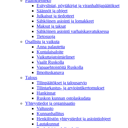
Päätöksenteko
Esityslistat, pöytäkirjat ja viranhaltijapäätökset
Säännöt ja ohjeet
Julkaisut ja tiedotteet
Sähköinen asiointi ja lomakkeet
Maksut ja taksat
Sähköinen asiointi varhaiskasvatuksessa
Tietosuoja
Osallistu ja vaikuta
Anna palautetta
Kuntalaisaloite
Vaikuttajatoimielimet
Vaalit Ruskolla
Vapaaehtoistöitä Ruskolla
Ilmoituskanava
Talous
Tilinpäätökset ja talousarvio
Tilintarkastus- ja arviointikertomukset
Hankinnat
Ruskon kunnan ostolaskudata
Yhteystiedot ja organisaatio
Valtuusto
Kunnanhallitus
Henkilöstön yhteystiedot ja asiointiohjeet
Lautakunnat