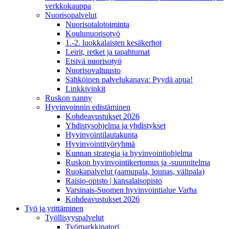
verkkokauppa
Nuorisopalvelut
Nuorisotalotoiminta
Koulunuorisotyö
1.-2. luokkalaisten kesäkerhot
Leirit, retket ja tapahtumat
Etsivä nuorisotyö
Nuorisovaltuusto
Sähköinen palvelukanava: Pyydä apua!
Linkkivinkit
Ruskon nanny
Hyvinvoinnin edistäminen
Kohdeavustukset 2026
Yhdistysohjelma ja yhdistykset
Hyvinvointilautakunta
Hyvinvointityöryhmä
Kunnan strategia ja hyvinvointiohjelma
Ruskon hyvinvointikertomus ja -suunnitelma
Ruokapalvelut (aamupala, lounas, välipala)
Raisio-opisto | kansalaisopisto
Varsinais-Suomen hyvinvointialue Varha
Kohdeavustukset 2026
Työ ja yrittäminen
Työllisyyspalvelut
Työmarkkinatori