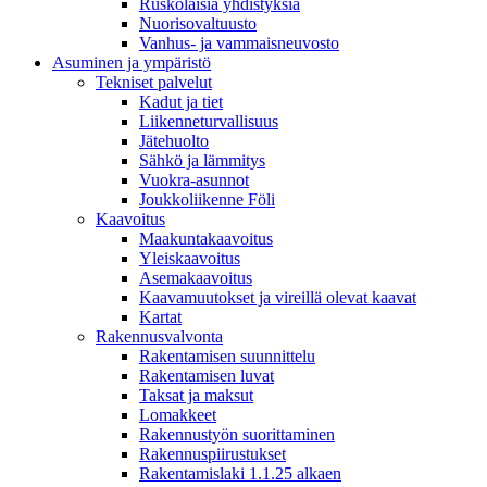
Ruskolaisia yhdistyksiä
Nuorisovaltuusto
Vanhus- ja vammaisneuvosto
Asuminen ja ympäristö
Tekniset palvelut
Kadut ja tiet
Liikenneturvallisuus
Jätehuolto
Sähkö ja lämmitys
Vuokra-asunnot
Joukkoliikenne Föli
Kaavoitus
Maakuntakaavoitus
Yleiskaavoitus
Asemakaavoitus
Kaavamuutokset ja vireillä olevat kaavat
Kartat
Rakennusvalvonta
Rakentamisen suunnittelu
Rakentamisen luvat
Taksat ja maksut
Lomakkeet
Rakennustyön suorittaminen
Rakennuspiirustukset
Rakentamislaki 1.1.25 alkaen