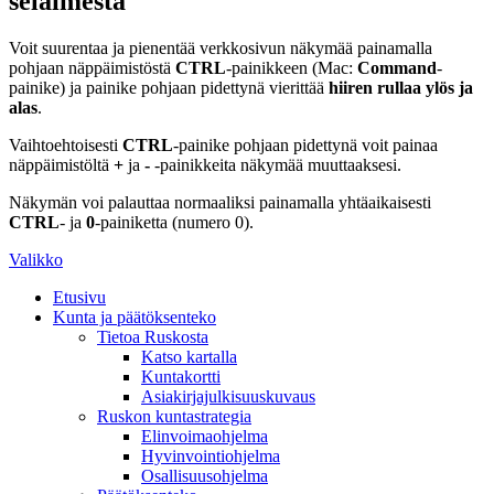
selaimesta
Voit suurentaa ja pienentää verkkosivun näkymää painamalla
pohjaan näppäimistöstä
CTRL
-painikkeen (Mac:
Command
-
painike) ja painike pohjaan pidettynä vierittää
hiiren rullaa ylös ja
alas
.
Vaihtoehtoisesti
CTRL
-painike pohjaan pidettynä voit painaa
näppäimistöltä
+
ja
-
-painikkeita näkymää muuttaaksesi.
Näkymän voi palauttaa normaaliksi painamalla yhtäaikaisesti
CTRL
- ja
0
-painiketta (numero 0).
Valikko
Etusivu
Kunta ja päätöksenteko
Tietoa Ruskosta
Katso kartalla
Kuntakortti
Asiakirjajulkisuuskuvaus
Ruskon kuntastrategia
Elinvoimaohjelma
Hyvinvointiohjelma
Osallisuusohjelma