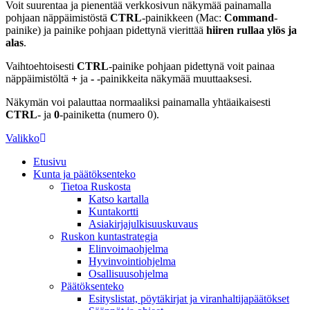
Voit suurentaa ja pienentää verkkosivun näkymää painamalla
pohjaan näppäimistöstä
CTRL
-painikkeen (Mac:
Command
-
painike) ja painike pohjaan pidettynä vierittää
hiiren rullaa ylös ja
alas
.
Vaihtoehtoisesti
CTRL
-painike pohjaan pidettynä voit painaa
näppäimistöltä
+
ja
-
-painikkeita näkymää muuttaaksesi.
Näkymän voi palauttaa normaaliksi painamalla yhtäaikaisesti
CTRL
- ja
0
-painiketta (numero 0).
Valikko
Etusivu
Kunta ja päätöksenteko
Tietoa Ruskosta
Katso kartalla
Kuntakortti
Asiakirjajulkisuuskuvaus
Ruskon kuntastrategia
Elinvoimaohjelma
Hyvinvointiohjelma
Osallisuusohjelma
Päätöksenteko
Esityslistat, pöytäkirjat ja viranhaltijapäätökset