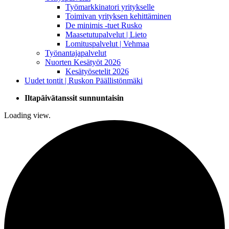
Työmarkkinatori yritykselle
Toimivan yrityksen kehittäminen
De minimis -tuet Rusko
Maasetutupalvelut | Lieto
Lomituspalvelut | Vehmaa
Työnantajapalvelut
Nuorten Kesätyöt 2026
Kesätyösetelit 2026
Uudet tontit | Ruskon Päällistönmäki
Iltapäivätanssit sunnuntaisin
Loading view.