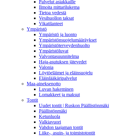
Palvelut asiakkaille
Ilmoita mittarilukema
Tietoa vedestä
Vesihuollon taksat
Vikatilanteet
Ympäristö
Ympäristö ja luonto
Ympäristönsuojelumääräykset
Ympäristöterveydenhuolto
Ympäristöluvat
Valvontasuunnitelma
Haja-asutuksen jätevedet
Valonia
Löytöeläimet ja eläinsuojelu
Eläinlääkäripalvelut
Maa-aineksenotto
Luvan hakeminen
Lomakkeet ja maksut
Tontit
Uudet tontit | Ruskon Päällistönmäki
Päällistönmäki
Ketunluola
Valkiavuori
Vahdon taajaman tontit
Liike-, asuin- ja toimistotontit