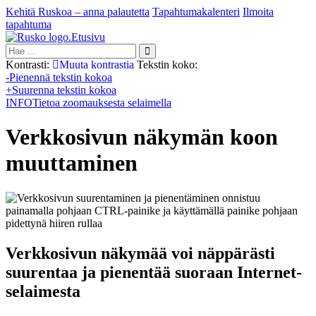
Kehitä Ruskoa – anna palautetta
Tapahtumakalenteri
Ilmoita
tapahtuma
Etusivu
Hae:
Kontrasti:
Muuta kontrastia
Tekstin koko:
-
Pienennä tekstin kokoa
+
Suurenna tekstin kokoa
INFO
Tietoa zoomauksesta selaimella
Verkkosivun näkymän koon
muuttaminen
Verkkosivun näkymää voi näppärästi
suurentaa ja pienentää suoraan Internet-
selaimesta