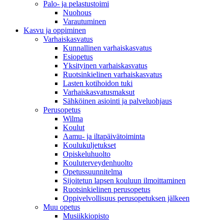
Palo- ja pelastustoimi
Nuohous
Varautuminen
Kasvu ja oppiminen
Varhaiskasvatus
Kunnallinen varhaiskasvatus
Esiopetus
Yksityinen varhaiskasvatus
Ruotsinkielinen varhaiskasvatus
Lasten kotihoidon tuki
Varhaiskasvatusmaksut
Sähköinen asiointi ja palveluohjaus
Perusopetus
Wilma
Koulut
Aamu- ja iltapäivätoiminta
Koulukuljetukset
Opiskeluhuolto
Kouluterveydenhuolto
Opetussuunnitelma
Sijoitetun lapsen kouluun ilmoittaminen
Ruotsinkielinen perusopetus
Oppivelvollisuus perusopetuksen jälkeen
Muu opetus
Musiikkiopisto