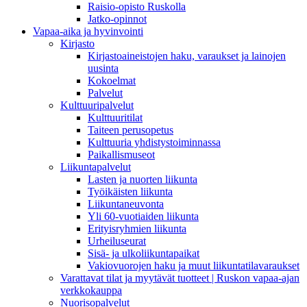
Raisio-opisto Ruskolla
Jatko-opinnot
Vapaa-aika ja hyvinvointi
Kirjasto
Kirjastoaineistojen haku, varaukset ja lainojen
uusinta
Kokoelmat
Palvelut
Kulttuuripalvelut
Kulttuuritilat
Taiteen perusopetus
Kulttuuria yhdistystoiminnassa
Paikallismuseot
Liikuntapalvelut
Lasten ja nuorten liikunta
Työikäisten liikunta
Liikuntaneuvonta
Yli 60-vuotiaiden liikunta
Erityisryhmien liikunta
Urheiluseurat
Sisä- ja ulkoliikuntapaikat
Vakiovuorojen haku ja muut liikuntatilavaraukset
Varattavat tilat ja myytävät tuotteet | Ruskon vapaa-ajan
verkkokauppa
Nuorisopalvelut