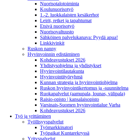
Nuorisotalotoiminta
Koulunuorisotyö
1.-2. luokkalaisten kesäkerhot
Leirit, retket ja tapahtumat
Etsivä nuorisotyö
Nuorisovaltuusto
Sähköinen palvelukanava: Pyydä apua!
Linkkivinkit
Ruskon nanny
Hyvinvoinnin edistäminen
Kohdeavustukset 2026
Yhdistysohjelma ja yhdistykset
Hyvinvointilautakunta
Hyvinvointityöryhmä
Kunnan strategia ja hyvinvointiohjelma
Ruskon hyvinvointikertomus ja -suunnitelma
Ruokapalvelut (aamupala, lounas, välipala)
Raisio-opisto | kansalaisopisto
Varsinais-Suomen hyvinvointialue Varha
Kohdeavustukset 2026
Työ ja yrittäminen
Työllisyyspalvelut
Työmarkkinatori
Työpaikat Kuntarekryssä
Yrityspalvelut