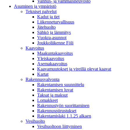
Vanhus- ja vammaisneuvosto
Asuminen ja ympäristö
Tekniset palvelut
Kadut ja tiet
Liikenneturvallisuus
Jätehuolto
Sähkö ja lämmitys
Vuokra-asunnot
Joukkoliikenne Föli
Kaavoitus
Maakuntakaavoitus
Yleiskaavoitus
Asemakaavoitus
Kaavamuutokset ja vireillä olevat kaavat
Kartat
Rakennusvalvonta
Rakentamisen suunnittelu
Rakentamisen luvat
Taksat ja maksut
Lomakkeet
Rakennustyön suorittaminen
Rakennuspiirustukset
Rakentamislaki 1.1.25 alkaen
Vesihuolto
Vesihuoltoon liittyminen