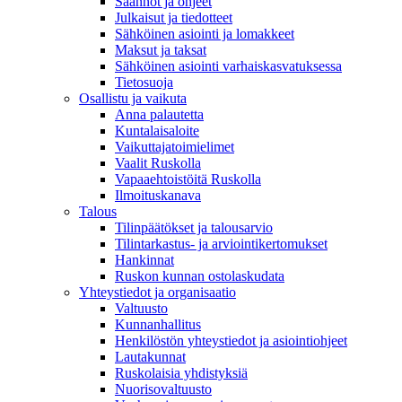
Säännöt ja ohjeet
Julkaisut ja tiedotteet
Sähköinen asiointi ja lomakkeet
Maksut ja taksat
Sähköinen asiointi varhaiskasvatuksessa
Tietosuoja
Osallistu ja vaikuta
Anna palautetta
Kuntalaisaloite
Vaikuttajatoimielimet
Vaalit Ruskolla
Vapaaehtoistöitä Ruskolla
Ilmoituskanava
Talous
Tilinpäätökset ja talousarvio
Tilintarkastus- ja arviointikertomukset
Hankinnat
Ruskon kunnan ostolaskudata
Yhteystiedot ja organisaatio
Valtuusto
Kunnanhallitus
Henkilöstön yhteystiedot ja asiointiohjeet
Lautakunnat
Ruskolaisia yhdistyksiä
Nuorisovaltuusto