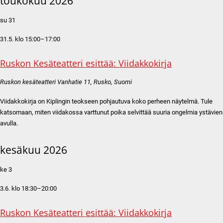
toukokuu 2026
su
31
31.5. klo 15:00
–
17:00
Ruskon Kesäteatteri esittää: Viidakkokirja
Ruskon kesäteatteri
Vanhatie 11, Rusko, Suomi
Viidakkokirja on Kiplingin teokseen pohjautuva koko perheen näytelmä. Tule
katsomaan, miten viidakossa varttunut poika selvittää suuria ongelmia ystävien
avulla.
kesäkuu 2026
ke
3
3.6. klo 18:30
–
20:00
Ruskon Kesäteatteri esittää: Viidakkokirja