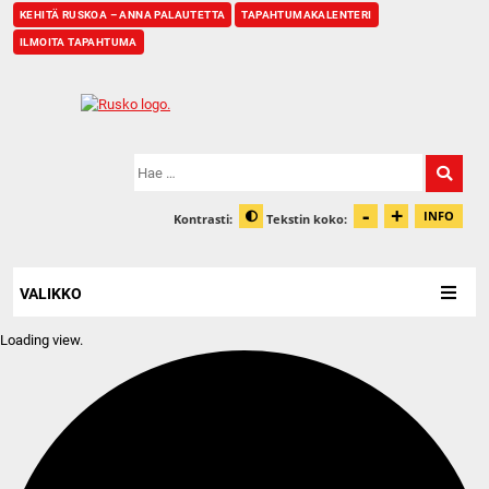
KEHITÄ RUSKOA – ANNA PALAUTETTA
TAPAHTUMAKALENTERI
ILMOITA TAPAHTUMA
Etusivu
Hae:
-
+
Pienennä t
Suurenn
INFO
Kontrasti:
Tekstin koko:
Tiet
Muuta kontrastia
VALIKKO
Loading view.