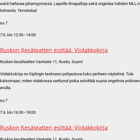
sekä hattaraa pihamyynnissä. Lapsille ilmapalloja sekä ongintaa Vahdon MLL:n
toimesta. Tervetuloa!
su
7
7.6. klo 12:30
–
14:00
Ruskon Kesäteatteri esittää: Viidakkokirja
Ruskon kesäteatteri
Vanhatie 11, Rusko, Suomi
Viidakkokirja on Kiplingin teokseen pohjautuva koko perheen näytelmä. Tule
katsomaan, miten viidakossa varttunut poika selvittää suuria ongelmia ystävien
avulla.
su
7
7.6. klo 16:30
–
18:00
Ruskon Kesäteatteri esittää: Viidakkokirja
Ruskon kesäteatteri
Vanhatie 11, Rusko, Suomi