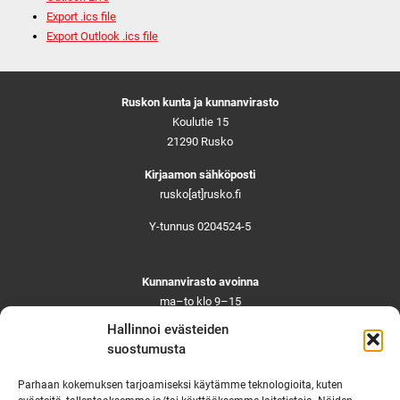
Export .ics file
Export Outlook .ics file
Ruskon kunta ja kunnanvirasto
Koulutie 15
21290 Rusko
Kirjaamon sähköposti
rusko[at]rusko.fi
Y-tunnus 0204524-5
Kunnanvirasto avoinna
ma–to klo 9–15
pe ja aattoina klo 9–14
Hallinnoi evästeiden
Suljettuna ma–pe klo 11–12
suostumusta
Asiointi toistaiseksi vain ajanvarauksella
Parhaan kokemuksen tarjoamiseksi käytämme teknologioita, kuten