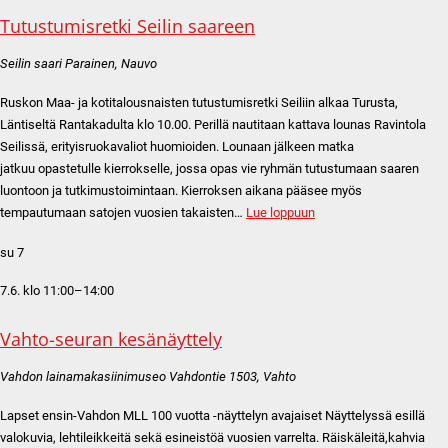
Tutustumisretki Seilin saareen
Seilin saari
Parainen, Nauvo
Ruskon Maa- ja kotitalousnaisten tutustumisretki Seiliin alkaa Turusta,
Läntiseltä Rantakadulta klo 10.00. Perillä nautitaan kattava lounas Ravintola
Seilissä, erityisruokavaliot huomioiden. Lounaan jälkeen matka
jatkuu opastetulle kierrokselle, jossa opas vie ryhmän tutustumaan saaren
luontoon ja tutkimustoimintaan. Kierroksen aikana pääsee myös
tempautumaan satojen vuosien takaisten…
Lue loppuun
su
7
7.6. klo 11:00
–
14:00
Vahto-seuran kesänäyttely
Vahdon lainamakasiinimuseo
Vahdontie 1503, Vahto
Lapset ensin-Vahdon MLL 100 vuotta -näyttelyn avajaiset Näyttelyssä esillä
valokuvia, lehtileikkeitä sekä esineistöä vuosien varrelta. Räiskäleitä,kahvia