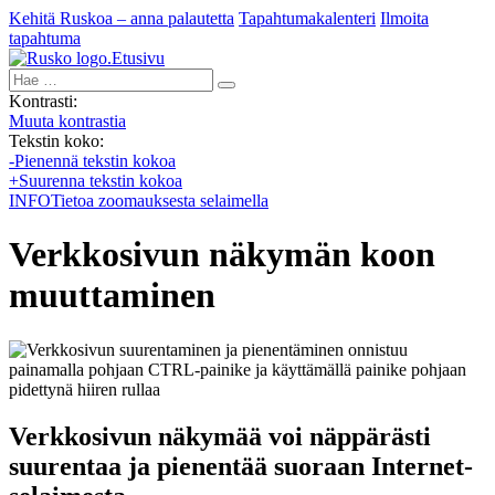
Kehitä Ruskoa – anna palautetta
Tapahtumakalenteri
Ilmoita
tapahtuma
Etusivu
Hae:
Kontrasti:
Muuta kontrastia
Tekstin koko:
-
Pienennä tekstin kokoa
+
Suurenna tekstin kokoa
INFO
Tietoa zoomauksesta selaimella
Verkkosivun näkymän koon
muuttaminen
Verkkosivun näkymää voi näppärästi
suurentaa ja pienentää suoraan Internet-