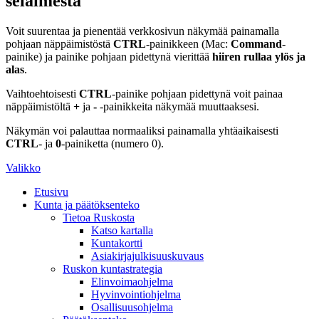
selaimesta
Voit suurentaa ja pienentää verkkosivun näkymää painamalla
pohjaan näppäimistöstä
CTRL
-painikkeen (Mac:
Command
-
painike) ja painike pohjaan pidettynä vierittää
hiiren rullaa ylös ja
alas
.
Vaihtoehtoisesti
CTRL
-painike pohjaan pidettynä voit painaa
näppäimistöltä
+
ja
-
-painikkeita näkymää muuttaaksesi.
Näkymän voi palauttaa normaaliksi painamalla yhtäaikaisesti
CTRL
- ja
0
-painiketta (numero 0).
Valikko
Etusivu
Kunta ja päätöksenteko
Tietoa Ruskosta
Katso kartalla
Kuntakortti
Asiakirjajulkisuuskuvaus
Ruskon kuntastrategia
Elinvoimaohjelma
Hyvinvointiohjelma
Osallisuusohjelma