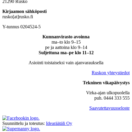
21290 Rusko
Kirjaamon sähköposti
rusko[at]rusko.fi
Y-tunnus 0204524-5
Kunnanvirasto avoinna
ma–to klo 9–15
pe ja aattoina klo 9–14
Suljettuna ma–pe klo 11–12
Asiointi toistaiseksi vain ajanvarauksella
Ruskon yhteystiedot
Tekninen vikapäivystys
Virka-ajan ulkopuolella
puh. 0444 333 555
Saavutettavuusseloste
Suunnittelu ja toteutus:
Idearäätäli Oy