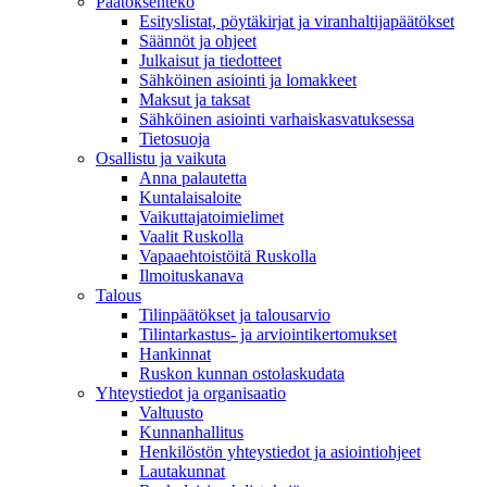
Päätöksenteko
Esityslistat, pöytäkirjat ja viranhaltijapäätökset
Säännöt ja ohjeet
Julkaisut ja tiedotteet
Sähköinen asiointi ja lomakkeet
Maksut ja taksat
Sähköinen asiointi varhaiskasvatuksessa
Tietosuoja
Osallistu ja vaikuta
Anna palautetta
Kuntalaisaloite
Vaikuttajatoimielimet
Vaalit Ruskolla
Vapaaehtoistöitä Ruskolla
Ilmoituskanava
Talous
Tilinpäätökset ja talousarvio
Tilintarkastus- ja arviointikertomukset
Hankinnat
Ruskon kunnan ostolaskudata
Yhteystiedot ja organisaatio
Valtuusto
Kunnanhallitus
Henkilöstön yhteystiedot ja asiointiohjeet
Lautakunnat