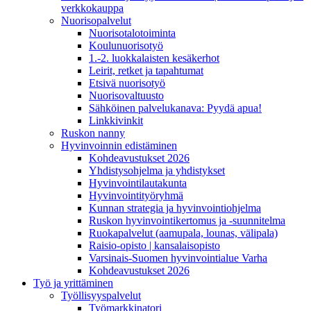
verkkokauppa
Nuorisopalvelut
Nuorisotalotoiminta
Koulunuorisotyö
1.-2. luokkalaisten kesäkerhot
Leirit, retket ja tapahtumat
Etsivä nuorisotyö
Nuorisovaltuusto
Sähköinen palvelukanava: Pyydä apua!
Linkkivinkit
Ruskon nanny
Hyvinvoinnin edistäminen
Kohdeavustukset 2026
Yhdistysohjelma ja yhdistykset
Hyvinvointilautakunta
Hyvinvointityöryhmä
Kunnan strategia ja hyvinvointiohjelma
Ruskon hyvinvointikertomus ja -suunnitelma
Ruokapalvelut (aamupala, lounas, välipala)
Raisio-opisto | kansalaisopisto
Varsinais-Suomen hyvinvointialue Varha
Kohdeavustukset 2026
Työ ja yrittäminen
Työllisyyspalvelut
Työmarkkinatori