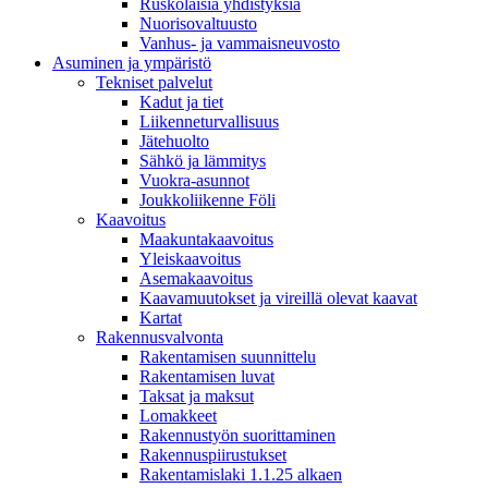
Ruskolaisia yhdistyksiä
Nuorisovaltuusto
Vanhus- ja vammaisneuvosto
Asuminen ja ympäristö
Tekniset palvelut
Kadut ja tiet
Liikenneturvallisuus
Jätehuolto
Sähkö ja lämmitys
Vuokra-asunnot
Joukkoliikenne Föli
Kaavoitus
Maakuntakaavoitus
Yleiskaavoitus
Asemakaavoitus
Kaavamuutokset ja vireillä olevat kaavat
Kartat
Rakennusvalvonta
Rakentamisen suunnittelu
Rakentamisen luvat
Taksat ja maksut
Lomakkeet
Rakennustyön suorittaminen
Rakennuspiirustukset
Rakentamislaki 1.1.25 alkaen