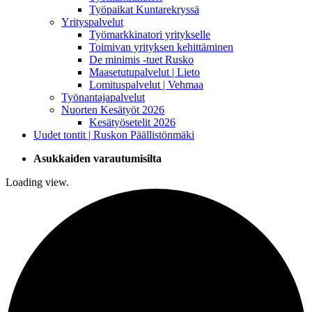
Työpaikat Kuntarekryssä
Yrityspalvelut
Työmarkkinatori yritykselle
Toimivan yrityksen kehittäminen
De minimis -tuet Rusko
Maasetutupalvelut | Lieto
Lomituspalvelut | Vehmaa
Työnantajapalvelut
Nuorten Kesätyöt 2026
Kesätyösetelit 2026
Uudet tontit | Ruskon Päällistönmäki
Asukkaiden varautumisilta
Loading view.