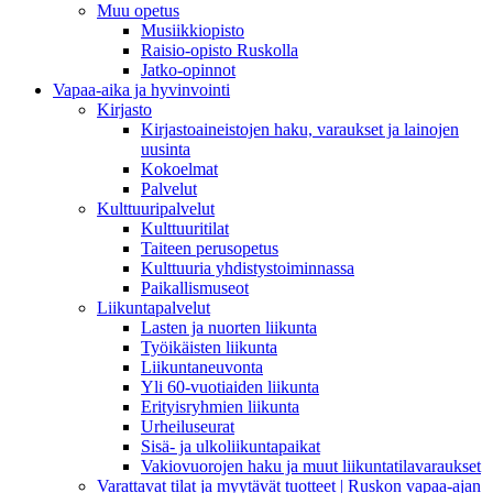
Muu opetus
Musiikkiopisto
Raisio-opisto Ruskolla
Jatko-opinnot
Vapaa-aika ja hyvinvointi
Kirjasto
Kirjastoaineistojen haku, varaukset ja lainojen
uusinta
Kokoelmat
Palvelut
Kulttuuripalvelut
Kulttuuritilat
Taiteen perusopetus
Kulttuuria yhdistystoiminnassa
Paikallismuseot
Liikuntapalvelut
Lasten ja nuorten liikunta
Työikäisten liikunta
Liikuntaneuvonta
Yli 60-vuotiaiden liikunta
Erityisryhmien liikunta
Urheiluseurat
Sisä- ja ulkoliikuntapaikat
Vakiovuorojen haku ja muut liikuntatilavaraukset
Varattavat tilat ja myytävät tuotteet | Ruskon vapaa-ajan