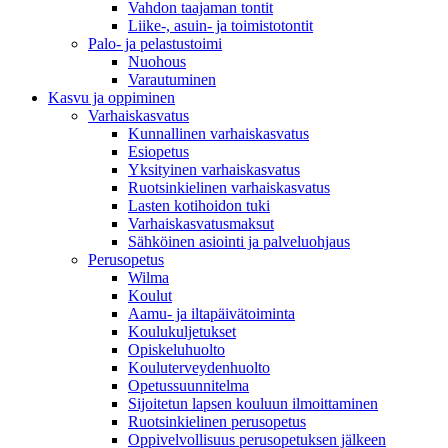
Vahdon taajaman tontit
Liike-, asuin- ja toimistotontit
Palo- ja pelastustoimi
Nuohous
Varautuminen
Kasvu ja oppiminen
Varhaiskasvatus
Kunnallinen varhaiskasvatus
Esiopetus
Yksityinen varhaiskasvatus
Ruotsinkielinen varhaiskasvatus
Lasten kotihoidon tuki
Varhaiskasvatusmaksut
Sähköinen asiointi ja palveluohjaus
Perusopetus
Wilma
Koulut
Aamu- ja iltapäivätoiminta
Koulukuljetukset
Opiskeluhuolto
Kouluterveydenhuolto
Opetussuunnitelma
Sijoitetun lapsen kouluun ilmoittaminen
Ruotsinkielinen perusopetus
Oppivelvollisuus perusopetuksen jälkeen