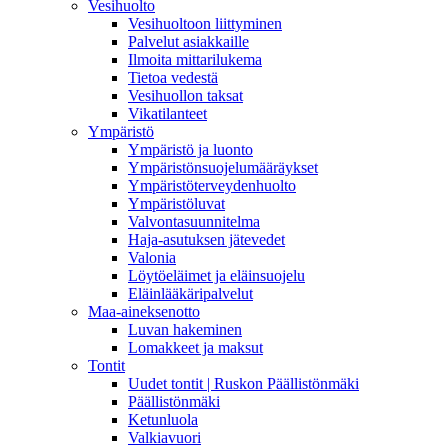
Vesihuolto
Vesihuoltoon liittyminen
Palvelut asiakkaille
Ilmoita mittarilukema
Tietoa vedestä
Vesihuollon taksat
Vikatilanteet
Ympäristö
Ympäristö ja luonto
Ympäristönsuojelumääräykset
Ympäristöterveydenhuolto
Ympäristöluvat
Valvontasuunnitelma
Haja-asutuksen jätevedet
Valonia
Löytöeläimet ja eläinsuojelu
Eläinlääkäripalvelut
Maa-aineksenotto
Luvan hakeminen
Lomakkeet ja maksut
Tontit
Uudet tontit | Ruskon Päällistönmäki
Päällistönmäki
Ketunluola
Valkiavuori