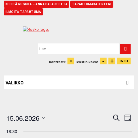
KEHITÄ RUSKOA – ANNA PALAUTETTA
TAPAHTUMAKALENTERI
ILMOITA TAPAHTUMA
Etusivu
Hae:
-
+
Pienennä t
Suurenn
INFO
Kontrasti:
Tekstin koko:
Tiet
Muuta kontrastia
VALIKKO
Eve
15.06.2026
Events
Search
Day
Vie
Search
Select
Nav
18:30
date.
and