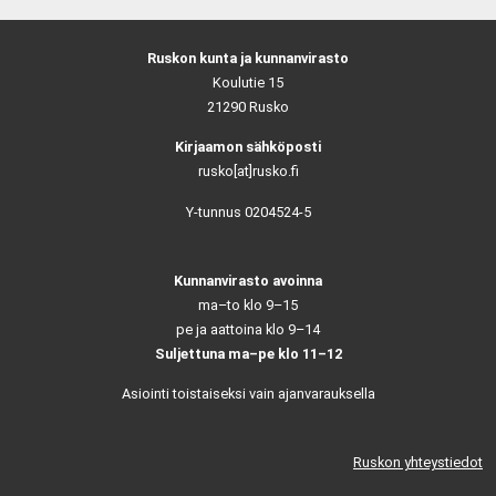
Ruskon kunta ja kunnanvirasto
Koulutie 15
21290 Rusko
Kirjaamon sähköposti
rusko[at]rusko.fi
Y-tunnus 0204524-5
Kunnanvirasto avoinna
ma–to klo 9–15
pe ja aattoina klo 9–14
Suljettuna ma–pe klo 11–12
Asiointi toistaiseksi vain ajanvarauksella
Ruskon yhteystiedot