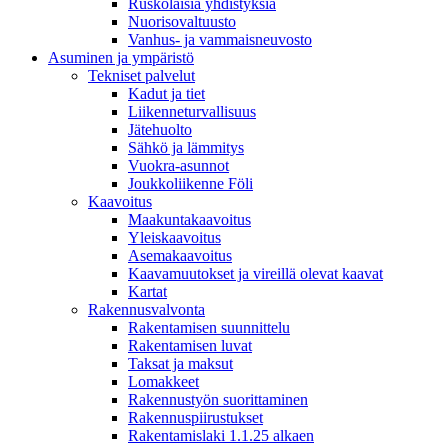
Ruskolaisia yhdistyksiä
Nuorisovaltuusto
Vanhus- ja vammaisneuvosto
Asuminen ja ympäristö
Tekniset palvelut
Kadut ja tiet
Liikenneturvallisuus
Jätehuolto
Sähkö ja lämmitys
Vuokra-asunnot
Joukkoliikenne Föli
Kaavoitus
Maakuntakaavoitus
Yleiskaavoitus
Asemakaavoitus
Kaavamuutokset ja vireillä olevat kaavat
Kartat
Rakennusvalvonta
Rakentamisen suunnittelu
Rakentamisen luvat
Taksat ja maksut
Lomakkeet
Rakennustyön suorittaminen
Rakennuspiirustukset
Rakentamislaki 1.1.25 alkaen