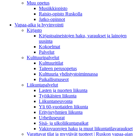
Muu opetus
Musiikkiopisto
Raisio-opisto Ruskolla
Jatko-opinnot
Vapaa-aika ja hyvinvointi
Kirjasto
Kirjastoaineistojen haku, varaukset ja lainojen
uusinta
Kokoelmat
Palvelut
Kulttuuripalvelut
Kulttuuritilat
Taiteen perusopetus
Kulttuuria yhdistystoiminnassa
Paikallismuseot
Liikuntapalvelut
Lasten ja nuorten liikunta
Työikäisten liikunta
Liikuntaneuvonta
Yli 60-vuotiaiden liikunta
Erityisryhmien liikunta
Urheiluseurat
Sisä- ja ulkoliikuntapaikat
Vakiovuorojen haku ja muut liikuntatilavaraukset
Varattavat tilat ja myytävät tuotteet | Ruskon vapaa-ajan