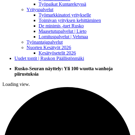
Työpaikat Kuntarekryssä
Yrityspalvelut
Työmarkkinatori yritykselle
Toimivan yrityksen kehittäminen
De minimis -tuet Rusko
Maasetutupalvelut | Lieto
Lomituspalvelut | Vehmaa
Työnantajapalvelut
Nuorten Kesätyöt 2026
Kesätyösetelit 2026
Uudet tontit | Ruskon Päällistönmäki
Rusko-Seuran näyttely: Yli 100 wuotta wanhoja
piirustuksia
Loading view.