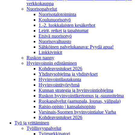
verkkokauppa
Nuorisopalvelut
Nuorisotalotoiminta
Koulunuorisotyö
1.-2. luokkalaisten kesäkerhot
Leirit, retket ja tapahtumat
Etsivä nuorisotyö
Nuorisovaltuusto
Sähköinen palvelukanava: Pyydä apua!
Linkkivinkit
Ruskon nanny
Hyvinvoinnin edistäminen
Kohdeavustukset 2026
Yhdistysohjelma ja yhdistykset
Hyvinvointilautakunta
Hyvinvointityöryhmä
Kunnan strategia ja hyvinvointiohjelma
Ruskon hyvinvointikertomus ja -suunnitelma
Ruokapalvelut (aamupala, lounas, välipala)
Raisio-opisto | kansalaisopisto
Varsinais-Suomen hyvinvointialue Varha
Kohdeavustukset 2026
Työ ja yrittäminen
Työllisyyspalvelut
Työmarkkinatori