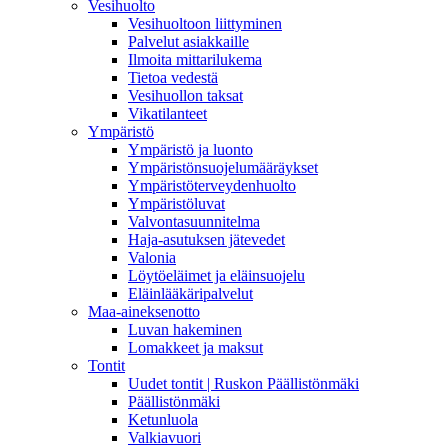
Vesihuolto
Vesihuoltoon liittyminen
Palvelut asiakkaille
Ilmoita mittarilukema
Tietoa vedestä
Vesihuollon taksat
Vikatilanteet
Ympäristö
Ympäristö ja luonto
Ympäristönsuojelumääräykset
Ympäristöterveydenhuolto
Ympäristöluvat
Valvontasuunnitelma
Haja-asutuksen jätevedet
Valonia
Löytöeläimet ja eläinsuojelu
Eläinlääkäripalvelut
Maa-aineksenotto
Luvan hakeminen
Lomakkeet ja maksut
Tontit
Uudet tontit | Ruskon Päällistönmäki
Päällistönmäki
Ketunluola
Valkiavuori