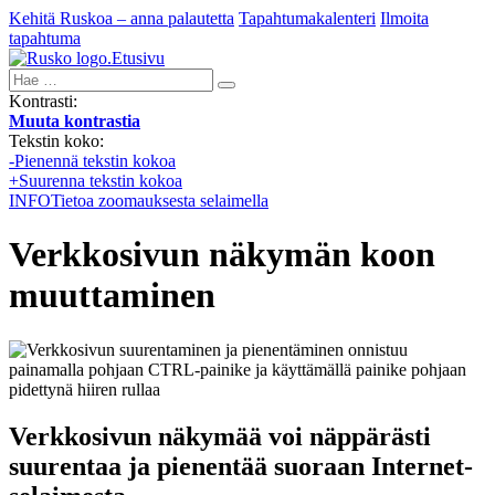
Kehitä Ruskoa – anna palautetta
Tapahtumakalenteri
Ilmoita
tapahtuma
Etusivu
Hae:
Kontrasti:
Muuta kontrastia
Tekstin koko:
-
Pienennä tekstin kokoa
+
Suurenna tekstin kokoa
INFO
Tietoa zoomauksesta selaimella
Verkkosivun näkymän koon
muuttaminen
Verkkosivun näkymää voi näppärästi
suurentaa ja pienentää suoraan Internet-