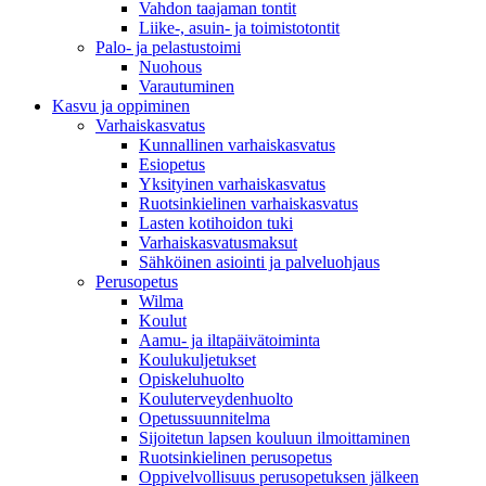
Vahdon taajaman tontit
Liike-, asuin- ja toimistotontit
Palo- ja pelastustoimi
Nuohous
Varautuminen
Kasvu ja oppiminen
Varhaiskasvatus
Kunnallinen varhaiskasvatus
Esiopetus
Yksityinen varhaiskasvatus
Ruotsinkielinen varhaiskasvatus
Lasten kotihoidon tuki
Varhaiskasvatusmaksut
Sähköinen asiointi ja palveluohjaus
Perusopetus
Wilma
Koulut
Aamu- ja iltapäivätoiminta
Koulukuljetukset
Opiskeluhuolto
Kouluterveydenhuolto
Opetussuunnitelma
Sijoitetun lapsen kouluun ilmoittaminen
Ruotsinkielinen perusopetus
Oppivelvollisuus perusopetuksen jälkeen