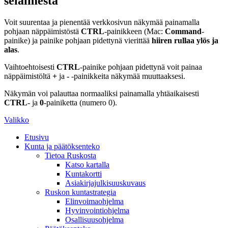
selaimesta
Voit suurentaa ja pienentää verkkosivun näkymää painamalla
pohjaan näppäimistöstä
CTRL
-painikkeen (Mac:
Command
-
painike) ja painike pohjaan pidettynä vierittää
hiiren rullaa ylös ja
alas
.
Vaihtoehtoisesti
CTRL
-painike pohjaan pidettynä voit painaa
näppäimistöltä
+
ja
-
-painikkeita näkymää muuttaaksesi.
Näkymän voi palauttaa normaaliksi painamalla yhtäaikaisesti
CTRL
- ja
0
-painiketta (numero 0).
Valikko
Etusivu
Kunta ja päätöksenteko
Tietoa Ruskosta
Katso kartalla
Kuntakortti
Asiakirjajulkisuuskuvaus
Ruskon kuntastrategia
Elinvoimaohjelma
Hyvinvointiohjelma
Osallisuusohjelma