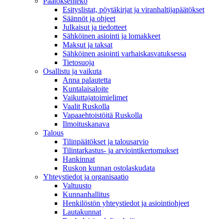
Päätöksenteko
Esityslistat, pöytäkirjat ja viranhaltijapäätökset
Säännöt ja ohjeet
Julkaisut ja tiedotteet
Sähköinen asiointi ja lomakkeet
Maksut ja taksat
Sähköinen asiointi varhaiskasvatuksessa
Tietosuoja
Osallistu ja vaikuta
Anna palautetta
Kuntalaisaloite
Vaikuttajatoimielimet
Vaalit Ruskolla
Vapaaehtoistöitä Ruskolla
Ilmoituskanava
Talous
Tilinpäätökset ja talousarvio
Tilintarkastus- ja arviointikertomukset
Hankinnat
Ruskon kunnan ostolaskudata
Yhteystiedot ja organisaatio
Valtuusto
Kunnanhallitus
Henkilöstön yhteystiedot ja asiointiohjeet
Lautakunnat