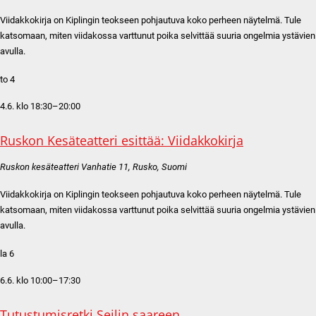
Viidakkokirja on Kiplingin teokseen pohjautuva koko perheen näytelmä. Tule
katsomaan, miten viidakossa varttunut poika selvittää suuria ongelmia ystävien
avulla.
to
4
4.6. klo 18:30
–
20:00
Ruskon Kesäteatteri esittää: Viidakkokirja
Ruskon kesäteatteri
Vanhatie 11, Rusko, Suomi
Viidakkokirja on Kiplingin teokseen pohjautuva koko perheen näytelmä. Tule
katsomaan, miten viidakossa varttunut poika selvittää suuria ongelmia ystävien
avulla.
la
6
6.6. klo 10:00
–
17:30
Tutustumisretki Seilin saareen