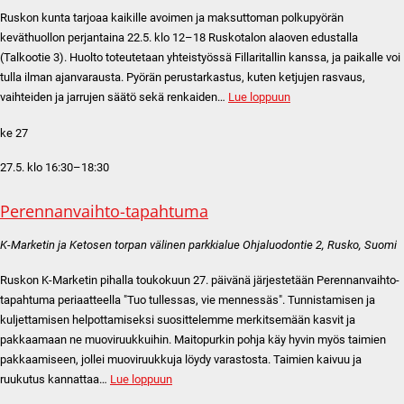
Ruskon kunta tarjoaa kaikille avoimen ja maksuttoman polkupyörän
keväthuollon perjantaina 22.5. klo 12–18 Ruskotalon alaoven edustalla
(Talkootie 3). Huolto toteutetaan yhteistyössä Fillaritallin kanssa, ja paikalle voi
tulla ilman ajanvarausta. Pyörän perustarkastus, kuten ketjujen rasvaus,
vaihteiden ja jarrujen säätö sekä renkaiden…
Lue loppuun
ke
27
27.5. klo 16:30
–
18:30
Perennanvaihto-tapahtuma
K-Marketin ja Ketosen torpan välinen parkkialue
Ohjaluodontie 2, Rusko, Suomi
Ruskon K-Marketin pihalla toukokuun 27. päivänä järjestetään Perennanvaihto-
tapahtuma periaatteella "Tuo tullessas, vie mennessäs". Tunnistamisen ja
kuljettamisen helpottamiseksi suosittelemme merkitsemään kasvit ja
pakkaamaan ne muoviruukkuihin. Maitopurkin pohja käy hyvin myös taimien
pakkaamiseen, jollei muoviruukkuja löydy varastosta. Taimien kaivuu ja
ruukutus kannattaa…
Lue loppuun