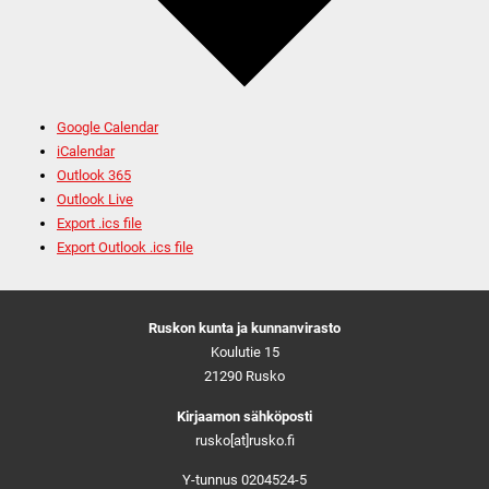
Google Calendar
iCalendar
Outlook 365
Outlook Live
Export .ics file
Export Outlook .ics file
Ruskon kunta ja kunnanvirasto
Koulutie 15
21290 Rusko
Kirjaamon sähköposti
rusko[at]rusko.fi
Y-tunnus 0204524-5