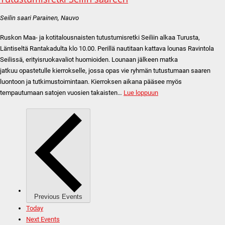
Seilin saari
Parainen, Nauvo
Ruskon Maa- ja kotitalousnaisten tutustumisretki Seiliin alkaa Turusta,
Läntiseltä Rantakadulta klo 10.00. Perillä nautitaan kattava lounas Ravintola
Seilissä, erityisruokavaliot huomioiden. Lounaan jälkeen matka
jatkuu opastetulle kierrokselle, jossa opas vie ryhmän tutustumaan saaren
luontoon ja tutkimustoimintaan. Kierroksen aikana pääsee myös
tempautumaan satojen vuosien takaisten…
Lue loppuun
Previous
Events
Today
Next
Events