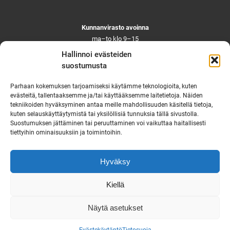
Kunnanvirasto avoinna
ma–to klo 9–15
pe ja aattoina klo 9–14
Hallinnoi evästeiden
Suljettuna ma–pe klo 11–12
suostumusta
Asiointi toistaiseksi vain ajanvarauksella
Parhaan kokemuksen tarjoamiseksi käytämme teknologioita, kuten
evästeitä, tallentaaksemme ja/tai käyttääksemme laitetietoja. Näiden
tekniikoiden hyväksyminen antaa meille mahdollisuuden käsitellä tietoja,
Ruskon yhteystiedot
kuten selauskäyttäytymistä tai yksilöllisiä tunnuksia tällä sivustolla.
Suostumuksen jättäminen tai peruuttaminen voi vaikuttaa haitallisesti
Tekninen vikapäivystys
tiettyihin ominaisuuksiin ja toimintoihin.
Virka-ajan ulkopuolella
puh. 0444 333 555
Hyväksy
Saavutettavuusseloste
Kiellä
Näytä asetukset