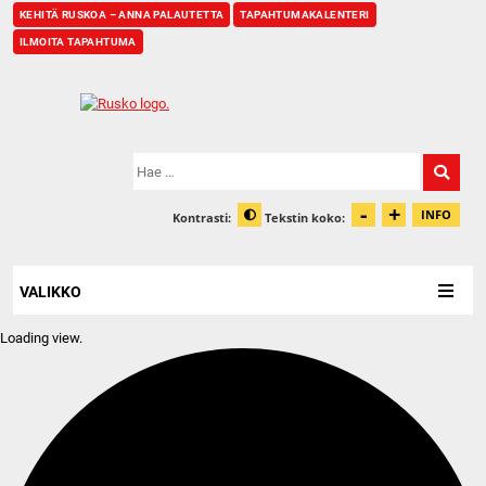
KEHITÄ RUSKOA – ANNA PALAUTETTA
TAPAHTUMAKALENTERI
ILMOITA TAPAHTUMA
Etusivu
Hae:
-
+
Pienennä t
Suurenn
INFO
Kontrasti:
Tekstin koko:
Tiet
Muuta kontrastia
VALIKKO
Loading view.