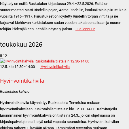
Näyttely on esillä Ruskotalon kirjastossa 29.4.–22.5.2026. Esillä on
suutarimestari Matti Rindellin pojan, Aarne Rindellin, kouluaikaisia piirustuksia
vuosilta 1916–1917. Piirustukset on löydetty Rindellin torpan vintiltä ja ne
tarjoavat kiehtovan kurkistuksen sadan vuoden takaiseen aikaan ja nuoren
tekijän kädenjälkeen. Kesällä näyttely jatkuu…
Lue loppuun
toukokuu 2026
ti
12
12.5. klo 12:30
–
14:00
Hyvinvointikahvila
Hyvinvointikahvila
Ruskotalon kahvio
Hyvinvointikahvila käynnistyy Ruskotalolla Tervetuloa mukaan
hyvinvointikahvilaan Ruskotalolle tiistaisin klo 12.30–14.00. Kahvitarjoilu.
Ensimmäinen hyvinvointikahvila on tiistaina 24.3., jolloin ohjelmassa on
kirjastopalvelujen esittelyä sekä vapaata seurustelua. Hyvinvointikahvilan
ohjelma tarkentuu kevään aikana. Lämpimästi tervetuloa mukaan!