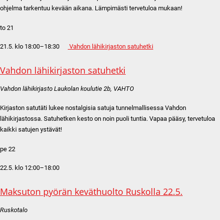
ohjelma tarkentuu kevään aikana. Lämpimästi tervetuloa mukaan!
to
21
21.5. klo 18:00
–
18:30
Vahdon lähikirjaston satuhetki
Vahdon lähikirjaston satuhetki
Vahdon lähikirjasto
Laukolan koulutie 2b, VAHTO
Kirjaston satutäti lukee nostalgisia satuja tunnelmallisessa Vahdon
lähikirjastossa. Satuhetken kesto on noin puoli tuntia. Vapaa pääsy, tervetuloa
kaikki satujen ystävät!
pe
22
22.5. klo 12:00
–
18:00
Maksuton pyörän keväthuolto Ruskolla 22.5.
Ruskotalo