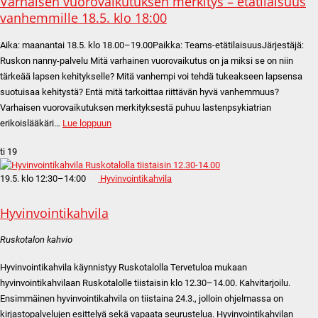
Varhaisen vuorovaikutuksen merkitys – etätilaisuus
vanhemmille 18.5. klo 18:00
Aika: maanantai 18.5. klo 18.00–19.00Paikka: Teams-etätilaisuusJärjestäjä:
Ruskon nanny-palvelu Mitä varhainen vuorovaikutus on ja miksi se on niin
tärkeää lapsen kehitykselle? Mitä vanhempi voi tehdä tukeakseen lapsensa
suotuisaa kehitystä? Entä mitä tarkoittaa riittävän hyvä vanhemmuus?
Varhaisen vuorovaikutuksen merkityksestä puhuu lastenpsykiatrian
erikoislääkäri…
Lue loppuun
ti
19
19.5. klo 12:30
–
14:00
Hyvinvointikahvila
Hyvinvointikahvila
Ruskotalon kahvio
Hyvinvointikahvila käynnistyy Ruskotalolla Tervetuloa mukaan
hyvinvointikahvilaan Ruskotalolle tiistaisin klo 12.30–14.00. Kahvitarjoilu.
Ensimmäinen hyvinvointikahvila on tiistaina 24.3., jolloin ohjelmassa on
kirjastopalvelujen esittelyä sekä vapaata seurustelua. Hyvinvointikahvilan