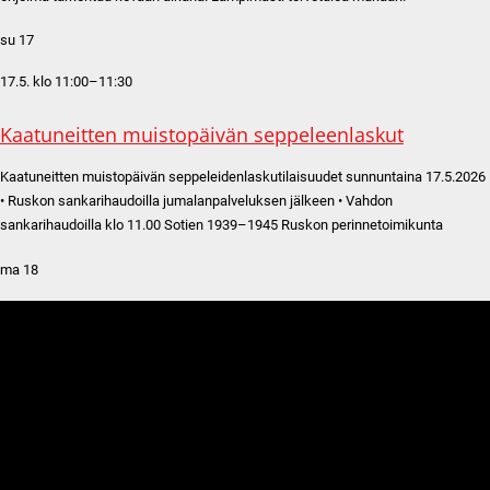
su
17
17.5. klo 11:00
–
11:30
Kaatuneitten muistopäivän seppeleenlaskut
Kaatuneitten muistopäivän seppeleidenlaskutilaisuudet sunnuntaina 17.5.2026
• Ruskon sankarihaudoilla jumalanpalveluksen jälkeen • Vahdon
sankarihaudoilla klo 11.00 Sotien 1939–1945 Ruskon perinnetoimikunta
ma
18