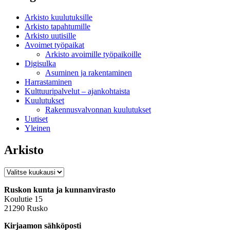
Arkisto kuulutuksille
Arkisto tapahtumille
Arkisto uutisille
Avoimet työpaikat
Arkisto avoimille työpaikoille
Digisulka
Asuminen ja rakentaminen
Harrastaminen
Kulttuuripalvelut – ajankohtaista
Kuulutukset
Rakennusvalvonnan kuulutukset
Uutiset
Yleinen
Arkisto
Arkisto
Ruskon kunta ja kunnanvirasto
Koulutie 15
21290 Rusko
Kirjaamon sähköposti