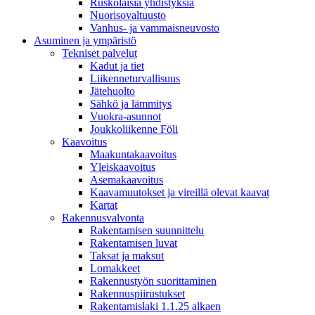
Ruskolaisia yhdistyksiä
Nuorisovaltuusto
Vanhus- ja vammaisneuvosto
Asuminen ja ympäristö
Tekniset palvelut
Kadut ja tiet
Liikenneturvallisuus
Jätehuolto
Sähkö ja lämmitys
Vuokra-asunnot
Joukkoliikenne Föli
Kaavoitus
Maakuntakaavoitus
Yleiskaavoitus
Asemakaavoitus
Kaavamuutokset ja vireillä olevat kaavat
Kartat
Rakennusvalvonta
Rakentamisen suunnittelu
Rakentamisen luvat
Taksat ja maksut
Lomakkeet
Rakennustyön suorittaminen
Rakennuspiirustukset
Rakentamislaki 1.1.25 alkaen