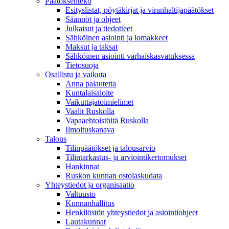
Päätöksenteko
Esityslistat, pöytäkirjat ja viranhaltijapäätökset
Säännöt ja ohjeet
Julkaisut ja tiedotteet
Sähköinen asiointi ja lomakkeet
Maksut ja taksat
Sähköinen asiointi varhaiskasvatuksessa
Tietosuoja
Osallistu ja vaikuta
Anna palautetta
Kuntalaisaloite
Vaikuttajatoimielimet
Vaalit Ruskolla
Vapaaehtoistöitä Ruskolla
Ilmoituskanava
Talous
Tilinpäätökset ja talousarvio
Tilintarkastus- ja arviointikertomukset
Hankinnat
Ruskon kunnan ostolaskudata
Yhteystiedot ja organisaatio
Valtuusto
Kunnanhallitus
Henkilöstön yhteystiedot ja asiointiohjeet
Lautakunnat