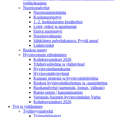
verkkokauppa
Nuorisopalvelut
Nuorisotalotoiminta
Koulunuorisotyö
1.-2. luokkalaisten kesäkerhot
Leirit, retket ja tapahtumat
Etsivä nuorisotyö
Nuorisovaltuusto
Sähköinen palvelukanava: Pyydä apua!
Linkkivinkit
Ruskon nanny
Hyvinvoinnin edistäminen
Kohdeavustukset 2026
Yhdistysohjelma ja yhdistykset
Hyvinvointilautakunta
Hyvinvointityöryhmä
Kunnan strategia ja hyvinvointiohjelma
Ruskon hyvinvointikertomus ja -suunnitelma
Ruokapalvelut (aamupala, lounas, välipala)
Raisio-opisto | kansalaisopisto
Varsinais-Suomen hyvinvointialue Varha
Kohdeavustukset 2026
Työ ja yrittäminen
Työllisyyspalvelut
Työmarkkinatori