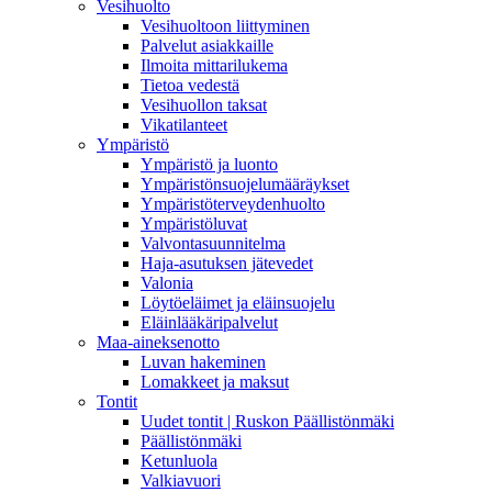
Vesihuolto
Vesihuoltoon liittyminen
Palvelut asiakkaille
Ilmoita mittarilukema
Tietoa vedestä
Vesihuollon taksat
Vikatilanteet
Ympäristö
Ympäristö ja luonto
Ympäristönsuojelumääräykset
Ympäristöterveydenhuolto
Ympäristöluvat
Valvontasuunnitelma
Haja-asutuksen jätevedet
Valonia
Löytöeläimet ja eläinsuojelu
Eläinlääkäripalvelut
Maa-aineksenotto
Luvan hakeminen
Lomakkeet ja maksut
Tontit
Uudet tontit | Ruskon Päällistönmäki
Päällistönmäki
Ketunluola
Valkiavuori