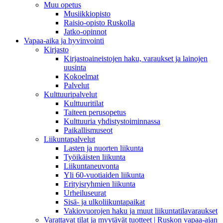
Muu opetus
Musiikkiopisto
Raisio-opisto Ruskolla
Jatko-opinnot
Vapaa-aika ja hyvinvointi
Kirjasto
Kirjastoaineistojen haku, varaukset ja lainojen
uusinta
Kokoelmat
Palvelut
Kulttuuripalvelut
Kulttuuritilat
Taiteen perusopetus
Kulttuuria yhdistystoiminnassa
Paikallismuseot
Liikuntapalvelut
Lasten ja nuorten liikunta
Työikäisten liikunta
Liikuntaneuvonta
Yli 60-vuotiaiden liikunta
Erityisryhmien liikunta
Urheiluseurat
Sisä- ja ulkoliikuntapaikat
Vakiovuorojen haku ja muut liikuntatilavaraukset
Varattavat tilat ja myytävät tuotteet | Ruskon vapaa-ajan