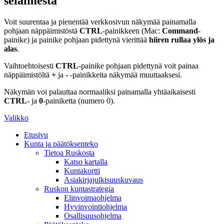
selaimesta
Voit suurentaa ja pienentää verkkosivun näkymää painamalla
pohjaan näppäimistöstä
CTRL
-painikkeen (Mac:
Command
-
painike) ja painike pohjaan pidettynä vierittää
hiiren rullaa ylös ja
alas
.
Vaihtoehtoisesti
CTRL
-painike pohjaan pidettynä voit painaa
näppäimistöltä
+
ja
-
-painikkeita näkymää muuttaaksesi.
Näkymän voi palauttaa normaaliksi painamalla yhtäaikaisesti
CTRL
- ja
0
-painiketta (numero 0).
Valikko
Etusivu
Kunta ja päätöksenteko
Tietoa Ruskosta
Katso kartalla
Kuntakortti
Asiakirjajulkisuuskuvaus
Ruskon kuntastrategia
Elinvoimaohjelma
Hyvinvointiohjelma
Osallisuusohjelma