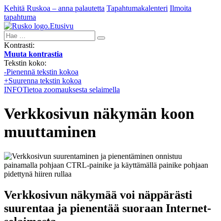
Kehitä Ruskoa – anna palautetta
Tapahtumakalenteri
Ilmoita
tapahtuma
Etusivu
Hae:
Kontrasti:
Muuta kontrastia
Tekstin koko:
-
Pienennä tekstin kokoa
+
Suurenna tekstin kokoa
INFO
Tietoa zoomauksesta selaimella
Verkkosivun näkymän koon
muuttaminen
Verkkosivun näkymää voi näppärästi
suurentaa ja pienentää suoraan Internet-