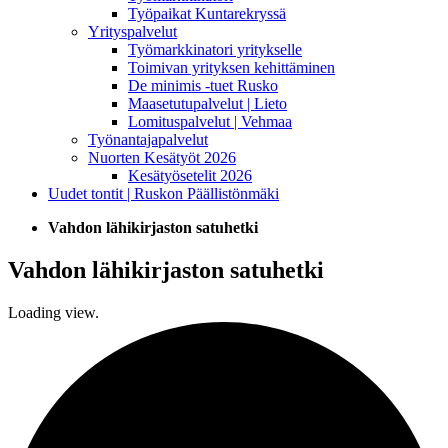
Työpaikat Kuntarekryssä
Yrityspalvelut
Työmarkkinatori yritykselle
Toimivan yrityksen kehittäminen
De minimis -tuet Rusko
Maasetutupalvelut | Lieto
Lomituspalvelut | Vehmaa
Työnantajapalvelut
Nuorten Kesätyöt 2026
Kesätyösetelit 2026
Uudet tontit | Ruskon Päällistönmäki
Vahdon lähikirjaston satuhetki
Vahdon lähikirjaston satuhetki
Loading view.