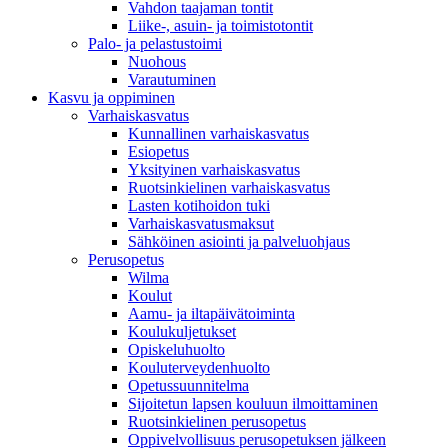
Vahdon taajaman tontit
Liike-, asuin- ja toimistotontit
Palo- ja pelastustoimi
Nuohous
Varautuminen
Kasvu ja oppiminen
Varhaiskasvatus
Kunnallinen varhaiskasvatus
Esiopetus
Yksityinen varhaiskasvatus
Ruotsinkielinen varhaiskasvatus
Lasten kotihoidon tuki
Varhaiskasvatusmaksut
Sähköinen asiointi ja palveluohjaus
Perusopetus
Wilma
Koulut
Aamu- ja iltapäivätoiminta
Koulukuljetukset
Opiskeluhuolto
Kouluterveydenhuolto
Opetussuunnitelma
Sijoitetun lapsen kouluun ilmoittaminen
Ruotsinkielinen perusopetus
Oppivelvollisuus perusopetuksen jälkeen