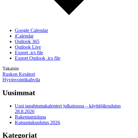
Google Calendar
iCalendar
Outlook 365
Outlook Live
Export .ics file
Export Outlook .ics file
Takaisin
Artikkelien
Ruskon Kesätori
Hyvinvointikahvila
selaus
Uusimmat
Uusi tapahtumakalenteri julkaisussa – käyttäjäkoulutus
28.8.2026
Rakentamislupa
Kutsuntakuulutus 2026
Kategoriat