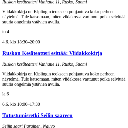
Ruskon kesäteatteri
Vanhatie 11, Rusko, Suomi
Viidakkokirja on Kiplingin teokseen pohjautuva koko perheen
näytelmä. Tule katsomaan, miten viidakossa varttunut poika selvittää
suuria ongelmia ystävien avulla.
to
4
4.6. klo 18:30
–
20:00
Ruskon Kesäteatteri esittää: Viidakkokirja
Ruskon kesäteatteri
Vanhatie 11, Rusko, Suomi
Viidakkokirja on Kiplingin teokseen pohjautuva koko perheen
näytelmä. Tule katsomaan, miten viidakossa varttunut poika selvittää
suuria ongelmia ystävien avulla.
la
6
6.6. klo 10:00
–
17:30
Tutustumisretki Seilin saareen
Seilin saari
Parainen, Nauvo