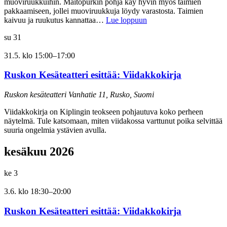
muoviruukkuihin. Maitopurkin pohja käy hyvin myös taimien
pakkaamiseen, jollei muoviruukkuja löydy varastosta. Taimien
kaivuu ja ruukutus kannattaa…
Lue loppuun
su
31
31.5. klo 15:00
–
17:00
Ruskon Kesäteatteri esittää: Viidakkokirja
Ruskon kesäteatteri
Vanhatie 11, Rusko, Suomi
Viidakkokirja on Kiplingin teokseen pohjautuva koko perheen
näytelmä. Tule katsomaan, miten viidakossa varttunut poika selvittää
suuria ongelmia ystävien avulla.
kesäkuu 2026
ke
3
3.6. klo 18:30
–
20:00
Ruskon Kesäteatteri esittää: Viidakkokirja