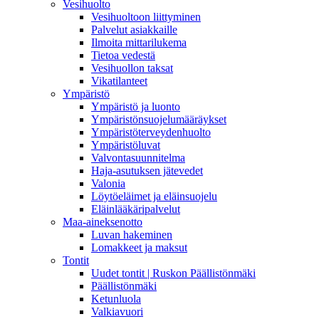
Vesihuolto
Vesihuoltoon liittyminen
Palvelut asiakkaille
Ilmoita mittarilukema
Tietoa vedestä
Vesihuollon taksat
Vikatilanteet
Ympäristö
Ympäristö ja luonto
Ympäristönsuojelumääräykset
Ympäristöterveydenhuolto
Ympäristöluvat
Valvontasuunnitelma
Haja-asutuksen jätevedet
Valonia
Löytöeläimet ja eläinsuojelu
Eläinlääkäripalvelut
Maa-aineksenotto
Luvan hakeminen
Lomakkeet ja maksut
Tontit
Uudet tontit | Ruskon Päällistönmäki
Päällistönmäki
Ketunluola
Valkiavuori