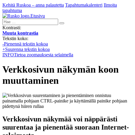
Kehitä Ruskoa – anna palautetta
Tapahtumakalenteri
Ilmoita
tapahtuma
Etusivu
Hae:
Kontrasti:
Muuta kontrastia
Tekstin koko:
-
Pienennä tekstin kokoa
+
Suurenna tekstin kokoa
INFO
Tietoa zoomauksesta selaimella
Verkkosivun näkymän koon
muuttaminen
Verkkosivun näkymää voi näppärästi
suurentaa ja pienentää suoraan Internet-