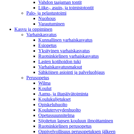
Vahdon taajaman tontit
Liike-, asuin- ja toimistotontit
Palo- ja pelastustoimi
Nuohous
Varautuminen
Kasvu ja oppiminen
Varhaiskasvatus
Kunnallinen varhaiskasvatus
Esiopetus
Yksityinen varhaiskasvatus
Ruotsinkielinen varhaiskasvatus
Lasten kotihoidon tuki
Varhaiskasvatusmaksut
Sähköinen asiointi ja palveluohjaus
Perusopetus
Wilma
Koulut
Aamu- ja iltapäivätoiminta
Koulukuljetukset
Opiskeluhuolto
Kouluterveydenhuolto
Opetussuunnitelma
Sijoitetun lapsen kouluun ilmoittaminen
Ruotsinkielinen perusopetus
Oppivelvollisuus perusopetuksen jälkeen