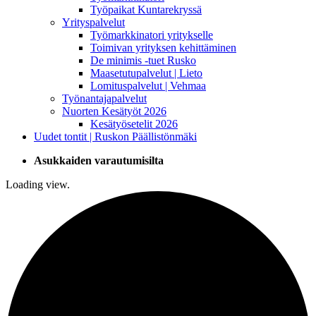
Työpaikat Kuntarekryssä
Yrityspalvelut
Työmarkkinatori yritykselle
Toimivan yrityksen kehittäminen
De minimis -tuet Rusko
Maasetutupalvelut | Lieto
Lomituspalvelut | Vehmaa
Työnantajapalvelut
Nuorten Kesätyöt 2026
Kesätyösetelit 2026
Uudet tontit | Ruskon Päällistönmäki
Asukkaiden varautumisilta
Loading view.