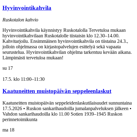
Hyvinvointikahvila
Ruskotalon kahvio
Hyvinvointikahvila käynnistyy Ruskotalolla Tervetuloa mukaan
hyvinvointikahvilaan Ruskotalolle tiistaisin klo 12.30–14.00.
Kahvitarjoilu. Ensimmäinen hyvinvointikahvila on tiistaina 24.3.,
jolloin ohjelmassa on kirjastopalvelujen esittelyä sekä vapaata
seurustelua. Hyvinvointikahvilan ohjelma tarkentuu kevään aikana.
Lämpimästi tervetuloa mukaan!
su
17
17.5. klo 11:00
–
11:30
Kaatuneitten muistopäivän seppeleenlaskut
Kaatuneitten muistopäivän seppeleidenlaskutilaisuudet sunnuntaina
17.5.2026 • Ruskon sankarihaudoilla jumalanpalveluksen jälkeen •
Vahdon sankarihaudoilla klo 11.00 Sotien 1939–1945 Ruskon
perinnetoimikunta
ma
18