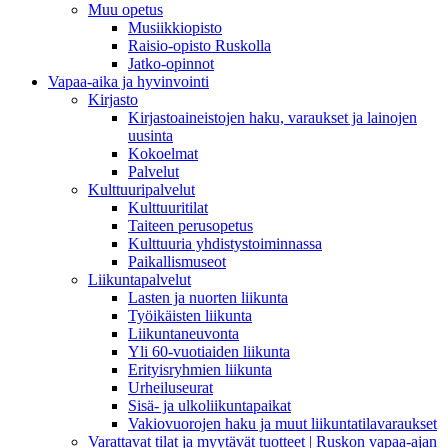
Muu opetus
Musiikkiopisto
Raisio-opisto Ruskolla
Jatko-opinnot
Vapaa-aika ja hyvinvointi
Kirjasto
Kirjastoaineistojen haku, varaukset ja lainojen
uusinta
Kokoelmat
Palvelut
Kulttuuripalvelut
Kulttuuritilat
Taiteen perusopetus
Kulttuuria yhdistystoiminnassa
Paikallismuseot
Liikuntapalvelut
Lasten ja nuorten liikunta
Työikäisten liikunta
Liikuntaneuvonta
Yli 60-vuotiaiden liikunta
Erityisryhmien liikunta
Urheiluseurat
Sisä- ja ulkoliikuntapaikat
Vakiovuorojen haku ja muut liikuntatilavaraukset
Varattavat tilat ja myytävät tuotteet | Ruskon vapaa-ajan