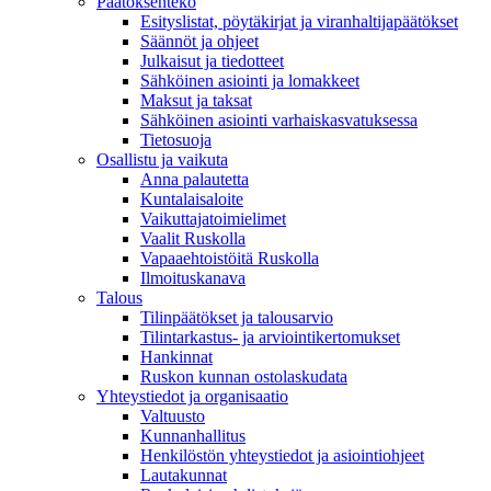
Päätöksenteko
Esityslistat, pöytäkirjat ja viranhaltijapäätökset
Säännöt ja ohjeet
Julkaisut ja tiedotteet
Sähköinen asiointi ja lomakkeet
Maksut ja taksat
Sähköinen asiointi varhaiskasvatuksessa
Tietosuoja
Osallistu ja vaikuta
Anna palautetta
Kuntalaisaloite
Vaikuttajatoimielimet
Vaalit Ruskolla
Vapaaehtoistöitä Ruskolla
Ilmoituskanava
Talous
Tilinpäätökset ja talousarvio
Tilintarkastus- ja arviointikertomukset
Hankinnat
Ruskon kunnan ostolaskudata
Yhteystiedot ja organisaatio
Valtuusto
Kunnanhallitus
Henkilöstön yhteystiedot ja asiointiohjeet
Lautakunnat