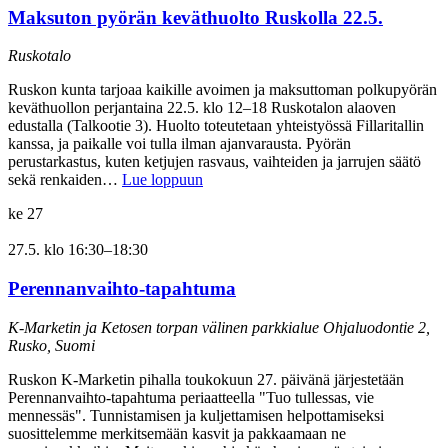
Maksuton pyörän keväthuolto Ruskolla 22.5.
Ruskotalo
Ruskon kunta tarjoaa kaikille avoimen ja maksuttoman polkupyörän
keväthuollon perjantaina 22.5. klo 12–18 Ruskotalon alaoven
edustalla (Talkootie 3). Huolto toteutetaan yhteistyössä Fillaritallin
kanssa, ja paikalle voi tulla ilman ajanvarausta. Pyörän
perustarkastus, kuten ketjujen rasvaus, vaihteiden ja jarrujen säätö
sekä renkaiden…
Lue loppuun
ke
27
27.5. klo 16:30
–
18:30
Perennanvaihto-tapahtuma
K-Marketin ja Ketosen torpan välinen parkkialue
Ohjaluodontie 2,
Rusko, Suomi
Ruskon K-Marketin pihalla toukokuun 27. päivänä järjestetään
Perennanvaihto-tapahtuma periaatteella "Tuo tullessas, vie
mennessäs". Tunnistamisen ja kuljettamisen helpottamiseksi
suosittelemme merkitsemään kasvit ja pakkaamaan ne