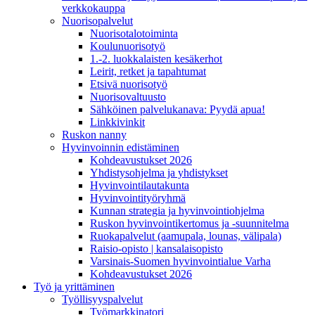
verkkokauppa
Nuorisopalvelut
Nuorisotalotoiminta
Koulunuorisotyö
1.-2. luokkalaisten kesäkerhot
Leirit, retket ja tapahtumat
Etsivä nuorisotyö
Nuorisovaltuusto
Sähköinen palvelukanava: Pyydä apua!
Linkkivinkit
Ruskon nanny
Hyvinvoinnin edistäminen
Kohdeavustukset 2026
Yhdistysohjelma ja yhdistykset
Hyvinvointilautakunta
Hyvinvointityöryhmä
Kunnan strategia ja hyvinvointiohjelma
Ruskon hyvinvointikertomus ja -suunnitelma
Ruokapalvelut (aamupala, lounas, välipala)
Raisio-opisto | kansalaisopisto
Varsinais-Suomen hyvinvointialue Varha
Kohdeavustukset 2026
Työ ja yrittäminen
Työllisyyspalvelut
Työmarkkinatori