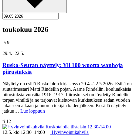
toukokuu 2026
la
9
29.4.
–
22.5.
Rusko-Seuran näyttely: Yli 100 wuotta wanhoja
piirustuksia
Näyttely on esillä Ruskotalon kirjastossa 29.4.–22.5.2026. Esillä on
suutarimestari Matti Rindellin pojan, Aarne Rindellin, kouluaikaisia
piirustuksia vuosilta 1916–1917. Piirustukset on löydetty Rindellin
torpan vintiltä ja ne tarjoavat kiehtovan kurkistuksen sadan vuoden
takaiseen aikaan ja nuoren tekijän kädenjälkeen. Kesällä näyttely
jatkuu…
Lue loppuun
ti
12
12.5. klo 12:30
–
14:00
Hyvinvointikahvila