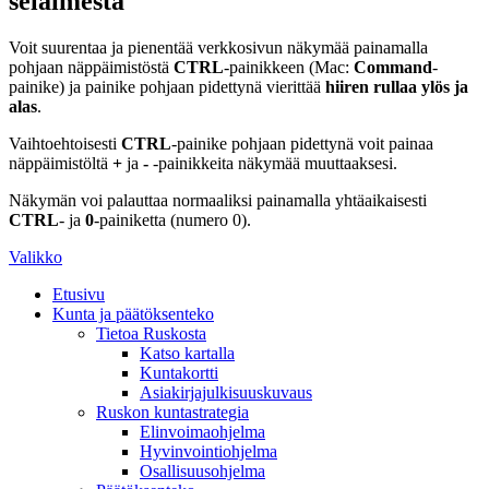
selaimesta
Voit suurentaa ja pienentää verkkosivun näkymää painamalla
pohjaan näppäimistöstä
CTRL
-painikkeen (Mac:
Command
-
painike) ja painike pohjaan pidettynä vierittää
hiiren rullaa ylös ja
alas
.
Vaihtoehtoisesti
CTRL
-painike pohjaan pidettynä voit painaa
näppäimistöltä
+
ja
-
-painikkeita näkymää muuttaaksesi.
Näkymän voi palauttaa normaaliksi painamalla yhtäaikaisesti
CTRL
- ja
0
-painiketta (numero 0).
Valikko
Etusivu
Kunta ja päätöksenteko
Tietoa Ruskosta
Katso kartalla
Kuntakortti
Asiakirjajulkisuuskuvaus
Ruskon kuntastrategia
Elinvoimaohjelma
Hyvinvointiohjelma
Osallisuusohjelma