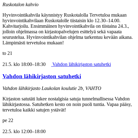
Ruskotalon kahvio
Hyvinvointikahvila käynnistyy Ruskotalolla Tervetuloa mukaan
hyvinvointikahvilaan Ruskotalolle tiistaisin klo 12.30–14.00.
Kahvitarjoilu. Ensimmäinen hyvinvointikahvila on tiistaina 24.3.,
jolloin ohjelmassa on kirjastopalvelujen esittelyä sekä vapaata
seurustelua. Hyvinvointikahvilan ohjelma tarkentuu kevään aikana.
Lämpimästi tervetuloa mukaan!
to
21
21.5. klo 18:00
–
18:30
Vahdon lähikirjaston satuhetki
Vahdon lähikirjaston satuhetki
Vahdon lähikirjasto
Laukolan koulutie 2b, VAHTO
Kirjaston satutäti lukee nostalgisia satuja tunnelmallisessa Vahdon
lähikirjastossa. Satuhetken kesto on noin puoli tuntia. Vapaa pääsy,
tervetuloa kaikki satujen ystävät!
pe
22
22.5. klo 12:00
–
18:00