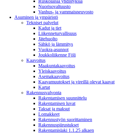
Ruskolaisia yhdistyksiä
Nuorisovaltuusto
Vanhus- ja vammaisneuvosto
Asuminen ja ympäristö
Tekniset palvelut
Kadut ja tiet
Liikenneturvallisuus
Jätehuolto
Sähkö ja lämmitys
Vuokra-asunnot
Joukkoliikenne Föli
Kaavoitus
Maakuntakaavoitus
Yleiskaavoitus
Asemakaavoitus
Kaavamuutokset ja vireillä olevat kaavat
Kartat
Rakennusvalvonta
Rakentamisen suunnittelu
Rakentamisen luvat
Taksat ja maksut
Lomakkeet
Rakennustyön suorittaminen
Rakennuspiirustukset
Rakentamislaki 1.1.25 alkaen