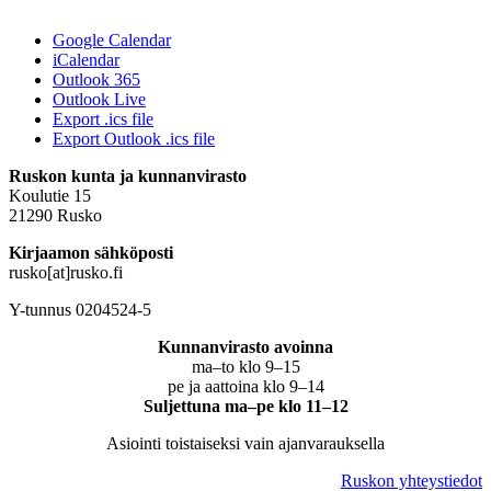
Google Calendar
iCalendar
Outlook 365
Outlook Live
Export .ics file
Export Outlook .ics file
Ruskon kunta ja kunnanvirasto
Koulutie 15
21290 Rusko
Kirjaamon sähköposti
rusko[at]rusko.fi
Y-tunnus 0204524-5
Kunnanvirasto avoinna
ma–to klo 9–15
pe ja aattoina klo 9–14
Suljettuna ma–pe klo 11–12
Asiointi toistaiseksi vain ajanvarauksella
Ruskon yhteystiedot