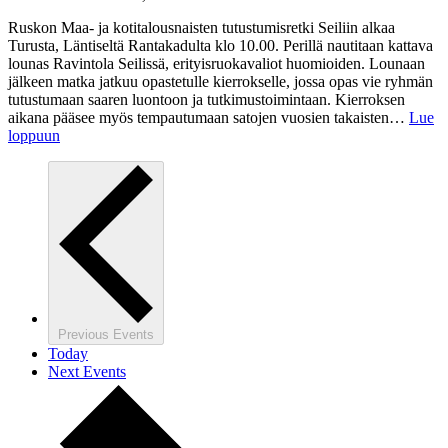
Ruskon Maa- ja kotitalousnaisten tutustumisretki Seiliin alkaa
Turusta, Läntiseltä Rantakadulta klo 10.00. Perillä nautitaan kattava
lounas Ravintola Seilissä, erityisruokavaliot huomioiden. Lounaan
jälkeen matka jatkuu opastetulle kierrokselle, jossa opas vie ryhmän
tutustumaan saaren luontoon ja tutkimustoimintaan. Kierroksen
aikana pääsee myös tempautumaan satojen vuosien takaisten…
Lue
loppuun
Previous
Events
Today
Next
Events