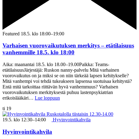
Featured
18.5. klo 18:00
–
19:00
Varhaisen vuorovaikutuksen merkitys – etätilaisuus
vanhemmille 18.5. klo 18:00
Aika: maanantai 18.5. klo 18.00–19.00Paikka: Teams-
etätilaisuusJärjestäjä: Ruskon nanny-palvelu Mitä varhainen
vuorovaikutus on ja miksi se on niin tärkeää lapsen kehitykselle?
Mitä vanhempi voi tehdä tukeakseen lapsensa suotuisaa kehitystä?
Entä mitä tarkoittaa riittävän hyvä vanhemmuus? Varhaisen
vuorovaikutuksen merkityksestä puhuu lastenpsykiatrian
erikoislääkäri…
Lue loppuun
ti
19
19.5. klo 12:30
–
14:00
Hyvinvointikahvila
Hyvinvointikahvila